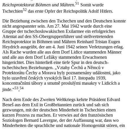
51
Reichsprotektorat Böhmen und Mähren
.
Somit wurde
52
Tschechien
das erste Opfer der Reichspolitik Adolf Hitlers.
Die Beziehung zwischen den Tschechen und den Deutschen konnte
nicht angespannter sein. Am 27. Mai 1942 wurde durch eine
Gruppe der tschechoslowakischen Exilarmee ein erfolgreiches
Attentat auf den SS-Obergruppenführer und stellvertretenden
Reichsprotektor in Böhmen und Mähren Reinhard Tristan Eugen
Heydrich ausgeübt, der am 4. Juni 1942 seinen Verletzungen erlag.
Als Rache wurden alle aus dem Dorf Lidice stammenden Männer
und alle aus dem Dorf Ležáky stammenden Erwachsenen
hingerichtet. Dies hinterließ eine tiefe Spur in den deutsch-
tschechischen Beziehungen. „Vztahy Čechů a Němců v
Protektorátu Čechy a Morava byly poznamenány událostmi, jako
bylo uzavření českých vysokých škol 17. listopadu 1939,
koncentračními tábory a smutně proslulými masakry v Lidicích a
53
54
jinde.“
,
Nach dem Ende des Zweiten Weltkriegs kehrte Präsident Edvard
Beneš aus dem Exil in Großbritannien zurück und sah sich
gezwungen, mit der deutschen Minderheit in Tschechien einen
kurzen Prozess zu machen. Er verwies auf den französischen
Soziologen Bernard Lavergne, der der Auffassung war, dass wo
Minderheiten die sprachliche und nationale Homogenität stören, ein