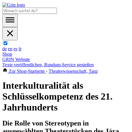
de
en
es
fr
Shop
GRIN Website
Texte veröffentlichen, Rundum-Service genießen
Zur Shop-Startseite
›
Theaterwissenschaft, Tanz
Interkulturalität als
Schlüsselkompetenz des 21.
Jahrhunderts
Die Rolle von Stereotypen in
ausgewählten Theaterstücken des Jára