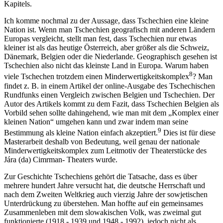
Kapitels.
Ich komme nochmal zu der Aussage, dass Tschechien eine kleine
Nation ist. Wenn man Tschechien geografisch mit anderen Ländern
Europas vergleicht, stellt man fest, dass Tschechien nur etwas
kleiner ist als das heutige Österreich, aber größer als die Schweiz,
Dänemark, Belgien oder die Niederlande. Geographisch gesehen ist
Tschechien also nicht das kleinste Land in Europa. Warum haben
8
viele Tschechen trotzdem einen Minderwertigkeitskomplex
? Man
findet z. B. in einem Artikel der online-Ausgabe des Tschechischen
Rundfunks einen Vergleich zwischen Belgien und Tschechien. Der
Autor des Artikels kommt zu dem Fazit, dass Tschechien Belgien als
Vorbild sehen sollte dahingehend, wie man mit dem „Komplex einer
kleinen Nation“ umgehen kann und zwar indem man seine
9
Bestimmung als kleine Nation einfach akzeptiert.
Dies ist für diese
Masterarbeit deshalb von Bedeutung, weil genau der nationale
Minderwertigkeitskomplex zum Leitmotiv der Theaterstücke des
Jára (da) Cimrman- Theaters wurde.
Zur Geschichte Tschechiens gehört die Tatsache, dass es über
mehrere hundert Jahre versucht hat, die deutsche Herrschaft und
nach dem Zweiten Weltkrieg auch vierzig Jahre der sowjetischen
Unterdrückung zu überstehen. Man hoffte auf ein gemeinsames
Zusammenleben mit dem slowakischen Volk, was zweimal gut
funktionierte (1918 - 1939 und 1948 - 1992), jedoch nicht als