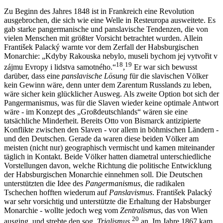
Zu Beginn des Jahres 1848 ist in Frankreich eine Revolution
ausgebrochen, die sich wie eine Welle in Resteuropa ausweitete. Es
gab starke pangermanische und panslavische Tendenzen, die von
vielen Menschen mit größter Vorsicht betrachtet wurden. Allein
František Palacký warnte vor dem Zerfall der Habsburgischen
Monarchie: „Kdyby Rakouska nebylo, museli bychom jej vytvořit v
18
19
zájmu Evropy i lidstva samotného.“
,
Er war sich bewusst
darüber, dass eine
panslavische Lösung
für die slavischen Völker
kein Gewinn wäre, denn unter dem Zarentum Russlands zu leben,
wäre sicher kein glücklicher Ausweg. Als zweite Option bot sich der
Pangermanismus, was für die Slaven wieder keine optimale Antwort
wäre - im Konzept des „Großdeutschlands“ wären sie eine
tatsächliche Minderheit. Bereits Otto von Bismarck antizipierte
Konflikte zwischen den Slaven - vor allem in böhmischen Ländern -
und den Deutschen. Gerade da waren diese beiden Völker am
meisten (nicht nur) geographisch vermischt und kamen miteinander
täglich in Kontakt. Beide Völker hatten diametral unterschiedliche
Vorstellungen davon, welche Richtung die politische Entwicklung
der Habsburgischen Monarchie einnehmen soll. Die Deutschen
unterstützten die Idee des
Pangermanismus
, die radikalen
Tschechen hofften wiederum auf
Panslavismus
. František Palacký
war sehr vorsichtig und unterstützte die Erhaltung der Habsburger
Monarchie - wollte jedoch weg vom
Zentralismus
, das von Wien
20
ausging, und strebte den sog.
Trialismus
an. Im Jahre 1867 kam