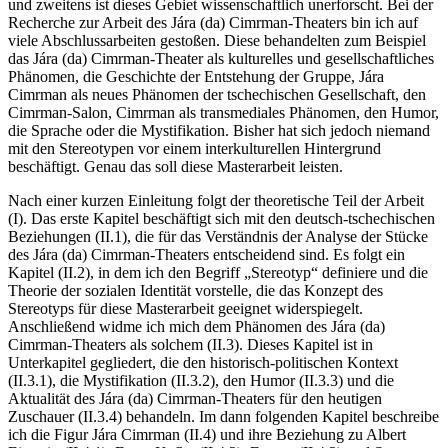
und zweitens ist dieses Gebiet wissenschaftlich unerforscht. Bei der
Recherche zur Arbeit des Jára (da) Cimrman-Theaters bin ich auf
viele Abschlussarbeiten gestoßen. Diese behandelten zum Beispiel
das Jára (da) Cimrman-Theater als kulturelles und gesellschaftliches
Phänomen, die Geschichte der Entstehung der Gruppe, Jára
Cimrman als neues Phänomen der tschechischen Gesellschaft, den
Cimrman-Salon, Cimrman als transmediales Phänomen, den Humor,
die Sprache oder die Mystifikation. Bisher hat sich jedoch niemand
mit den Stereotypen vor einem interkulturellen Hintergrund
beschäftigt. Genau das soll diese Masterarbeit leisten.
Nach einer kurzen Einleitung folgt der theoretische Teil der Arbeit
(I). Das erste Kapitel beschäftigt sich mit den deutsch-tschechischen
Beziehungen (II.1), die für das Verständnis der Analyse der Stücke
des Jára (da) Cimrman-Theaters entscheidend sind. Es folgt ein
Kapitel (II.2), in dem ich den Begriff „Stereotyp“ definiere und die
Theorie der sozialen Identität vorstelle, die das Konzept des
Stereotyps für diese Masterarbeit geeignet widerspiegelt.
Anschließend widme ich mich dem Phänomen des Jára (da)
Cimrman-Theaters als solchem (II.3). Dieses Kapitel ist in
Unterkapitel gegliedert, die den historisch-politischen Kontext
(II.3.1), die Mystifikation (II.3.2), den Humor (II.3.3) und die
Aktualität des Jára (da) Cimrman-Theaters für den heutigen
Zuschauer (II.3.4) behandeln. Im dann folgenden Kapitel beschreibe
ich die Figur Jára Cimrman (II.4) und ihre Beziehung zu Albert