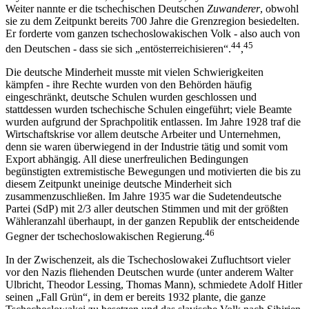
Weiter nannte er die tschechischen Deutschen
Zuwanderer
, obwohl
sie zu dem Zeitpunkt bereits 700 Jahre die Grenzregion besiedelten.
Er forderte vom ganzen tschechoslowakischen Volk - also auch von
44
45
den Deutschen - dass sie sich „entösterreichisieren“.
,
Die deutsche Minderheit musste mit vielen Schwierigkeiten
kämpfen - ihre Rechte wurden von den Behörden häufig
eingeschränkt, deutsche Schulen wurden geschlossen und
stattdessen wurden tschechische Schulen eingeführt; viele Beamte
wurden aufgrund der Sprachpolitik entlassen. Im Jahre 1928 traf die
Wirtschaftskrise vor allem deutsche Arbeiter und Unternehmen,
denn sie waren überwiegend in der Industrie tätig und somit vom
Export abhängig. All diese unerfreulichen Bedingungen
begünstigten extremistische Bewegungen und motivierten die bis zu
diesem Zeitpunkt uneinige deutsche Minderheit sich
zusammenzuschließen. Im Jahre 1935 war die Sudetendeutsche
Partei (SdP) mit 2/3 aller deutschen Stimmen und mit der größten
Wähleranzahl überhaupt, in der ganzen Republik der entscheidende
46
Gegner der tschechoslowakischen Regierung.
In der Zwischenzeit, als die Tschechoslowakei Zufluchtsort vieler
vor den Nazis fliehenden Deutschen wurde (unter anderem Walter
Ulbricht, Theodor Lessing, Thomas Mann), schmiedete Adolf Hitler
seinen „Fall Grün“, in dem er bereits 1932 plante, die ganze