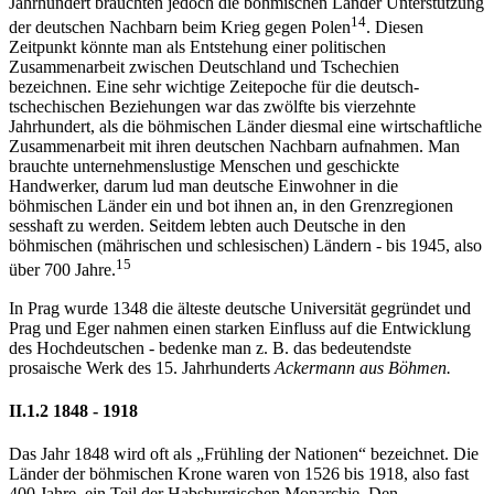
Jahrhundert brauchten jedoch die böhmischen Länder Unterstützung
14
der deutschen Nachbarn beim Krieg gegen Polen
. Diesen
Zeitpunkt könnte man als Entstehung einer politischen
Zusammenarbeit zwischen Deutschland und Tschechien
bezeichnen. Eine sehr wichtige Zeitepoche für die deutsch-
tschechischen Beziehungen war das zwölfte bis vierzehnte
Jahrhundert, als die böhmischen Länder diesmal eine wirtschaftliche
Zusammenarbeit mit ihren deutschen Nachbarn aufnahmen. Man
brauchte unternehmenslustige Menschen und geschickte
Handwerker, darum lud man deutsche Einwohner in die
böhmischen Länder ein und bot ihnen an, in den Grenzregionen
sesshaft zu werden. Seitdem lebten auch Deutsche in den
böhmischen (mährischen und schlesischen) Ländern - bis 1945, also
15
über 700 Jahre.
In Prag wurde 1348 die älteste deutsche Universität gegründet und
Prag und Eger nahmen einen starken Einfluss auf die Entwicklung
des Hochdeutschen - bedenke man z. B. das bedeutendste
prosaische Werk des 15. Jahrhunderts
Ackermann aus Böhmen.
II.1.2 1848 - 1918
Das Jahr 1848 wird oft als „Frühling der Nationen“ bezeichnet. Die
Länder der böhmischen Krone waren von 1526 bis 1918, also fast
400 Jahre, ein Teil der Habsburgischen Monarchie. Den