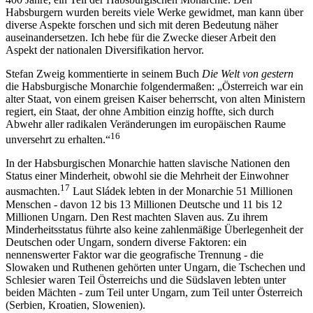
Habsburgern wurden bereits viele Werke gewidmet, man kann über
diverse Aspekte forschen und sich mit deren Bedeutung näher
auseinandersetzen. Ich hebe für die Zwecke dieser Arbeit den
Aspekt der nationalen Diversifikation hervor.
Stefan Zweig kommentierte in seinem Buch
Die Welt von gestern
die Habsburgische Monarchie folgendermaßen: „Österreich war ein
alter Staat, von einem greisen Kaiser beherrscht, von alten Ministern
regiert, ein Staat, der ohne Ambition einzig hoffte, sich durch
Abwehr aller radikalen Veränderungen im europäischen Raume
16
unversehrt zu erhalten.“
In der Habsburgischen Monarchie hatten slavische Nationen den
Status einer Minderheit, obwohl sie die Mehrheit der Einwohner
17
ausmachten.
Laut Sládek lebten in der Monarchie 51 Millionen
Menschen - davon 12 bis 13 Millionen Deutsche und 11 bis 12
Millionen Ungarn. Den Rest machten Slaven aus. Zu ihrem
Minderheitsstatus führte also keine zahlenmäßige Überlegenheit der
Deutschen oder Ungarn, sondern diverse Faktoren: ein
nennenswerter Faktor war die geografische Trennung - die
Slowaken und Ruthenen gehörten unter Ungarn, die Tschechen und
Schlesier waren Teil Österreichs und die Südslaven lebten unter
beiden Mächten - zum Teil unter Ungarn, zum Teil unter Österreich
(Serbien, Kroatien, Slowenien).