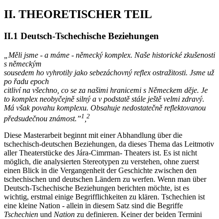
II. THEORETISCHER TEIL
II.1 Deutsch-Tschechische Beziehungen
„Měli jsme - a máme - německý komplex. Naše historické zkušenosti
s německým
sousedem ho vyhrotily jako sebezáchovný reflex ostražitosti. Jsme už
po řadu epoch
citliví na všechno, co se za našimi hranicemi s Německem děje. Je
to komplex neobyčejně silný a v podstatě stále ještě velmi zdravý.
Má však povahu komplexu. Obsahuje nedostatečně reflektovanou
1
2
předsudečnou známost.”
,
Diese Masterarbeit beginnt mit einer Abhandlung über die
tschechisch-deutschen Beziehungen, da dieses Thema das Leitmotiv
aller Theaterstücke des Jára-Cimrman- Theaters ist. Es ist nicht
möglich, die analysierten Stereotypen zu verstehen, ohne zuerst
einen Blick in die Vergangenheit der Geschichte zwischen den
tschechischen und deutschen Ländern zu werfen. Wenn man über
Deutsch-Tschechische Beziehungen berichten möchte, ist es
wichtig, erstmal einige Begrifflichkeiten zu klären. Tschechien ist
eine kleine Nation - allein in diesem Satz sind die Begriffe
Tschechien
und
Nation
zu definieren. Keiner der beiden Termini