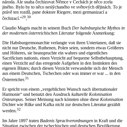
národa. Ale snaha čechizovat Němce v Čechách je něco zcela
jiného. Bylo by to něco neslýchaného ve světových dějinách. To je
právě ten rozdíl, pane doktore Riegere, mezi germanizací a
29
30
čechizací.“
,
Claudio Magris macht in seinem Buch
Der habsburgische Mythos in
der modernen österreichischen Literatur
folgende Anmerkung:
Die Habsburgermonarchie verlangte von ihren Untertanen, daß sie
nicht nur Deutsche, Ruthenen, Polen seien, sondern etwas Größeres
und Höheres, sie beanspruchte ein wahres und eigentliches
Sacrificium nationis, einen Verzicht auf bequeme Selbstbehauptung,
einen Verzicht auf das erregende Aufgehen in den Instinkten des
eigenen Blutes; durch diesen Verzicht verwandelte sich der Mensch
aus einem Deutschen, Tschechen oder was immer er war ... in den
31
Österreicher.
Er spricht von einem „vergeblichen Wunsch nach übernationaler
Harmonie“ und benutzt den Ausdruck
kulturelle Kolonisation
Osteuropas
. Seiner Meinung nach könnten ohne diese
Kolonisation
Dichter wie Rilke und Kafka nicht zur deutschen Literatur gezählt
32
werden.
Im Jahre 1897 traten
Badenis Sprachverordnungen
in Kraft und die
Situation zwischen der tschechischen und deutschen Bevölkerung