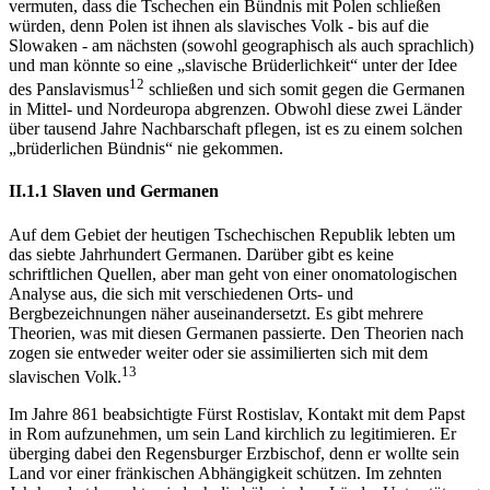
vermuten, dass die Tschechen ein Bündnis mit Polen schließen
würden, denn Polen ist ihnen als slavisches Volk - bis auf die
Slowaken - am nächsten (sowohl geographisch als auch sprachlich)
und man könnte so eine „slavische Brüderlichkeit“ unter der Idee
12
des Panslavismus
schließen und sich somit gegen die Germanen
in Mittel- und Nordeuropa abgrenzen. Obwohl diese zwei Länder
über tausend Jahre Nachbarschaft pflegen, ist es zu einem solchen
„brüderlichen Bündnis“ nie gekommen.
II.1.1 Slaven und Germanen
Auf dem Gebiet der heutigen Tschechischen Republik lebten um
das siebte Jahrhundert Germanen. Darüber gibt es keine
schriftlichen Quellen, aber man geht von einer onomatologischen
Analyse aus, die sich mit verschiedenen Orts- und
Bergbezeichnungen näher auseinandersetzt. Es gibt mehrere
Theorien, was mit diesen Germanen passierte. Den Theorien nach
zogen sie entweder weiter oder sie assimilierten sich mit dem
13
slavischen Volk.
Im Jahre 861 beabsichtigte Fürst Rostislav, Kontakt mit dem Papst
in Rom aufzunehmen, um sein Land kirchlich zu legitimieren. Er
überging dabei den Regensburger Erzbischof, denn er wollte sein
Land vor einer fränkischen Abhängigkeit schützen. Im zehnten