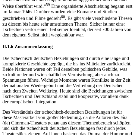
59
Weise überführt wird.“
Eine organisierte Abschiebung begann erst
im Januar 1946. Darüber wurden viele Romane und Studien
60
geschrieben und Filme gedreht
. Es gibt viele verschiedene Thesen
zu diesem bis heute sehr umstrittenen Thema. Sicher ist nur eins:
Tschechien verlor einen Teil seiner Identität, der seit 700 Jahren von
dem eigenen Selbst nicht wegdenkbar war.
II.1.6 Zusammenfassung
Die tschechisch-deutschen Beziehungen sind durch eine lange und
komplizierte Geschichte geprägt, die bis ins Mittelalter zurückreicht.
Beide Nationen waren oft Teil derselben politischen Gebilde, was
zu kultureller und wirtschaftlicher Vermischung, aber auch zu
Spannungen führte. Wichtige Momente waren Konflikte in der Zeit
der nationalen Wiedergeburt und die Vertreibung der Deutschen
nach dem Zweiten Weltkrieg. Heute sind die Beziehungen zwischen
Tschechien und Deutschland stabil und kooperativ, vor allem dank
der europäischen Integration.
Das Verständnis der tschechisch-deutschen Beziehungen ist für
diese Masterarbeit von großer Bedeutung, da die Autoren des Jára
(da) Cimrman-Theaters genau aus diesem Themenbereich schöpfen
und sich die tschechisch-deutschen Beziehungen fast durch jedes
Theaterstück ziehen. Auf ihnen basieren das Drama, der Humor und