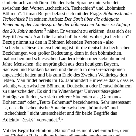
sind einfach zu erklären. Die deutsche Sprache unterscheidet
zwischen den Worten „tschechisch, Tschechien“ und „böhmisch,
Böhmen“. Tilman Berger befasst sich mit der Frage:
Böhmisch oder
Tschechisch?
in seinem Aufsatz
Der Streit über die adäquate
Benennung der Landessprache der böhmischen Länder zu Anfang
3
des 20. Jahrhunderts
näher. Er versucht zu erklären, dass sich der
Begriff
böhmisch
auf die Landschaft bezieht, wobei „tschechisch“
Bezug nimmt zu den in Böhmen lebenden Personen - also
Tschechen. Diese Unterscheidung ist für die deutsch-tschechischen
Beziehungen von großer Bedeutung, denn in den böhmischen,
mährischen und schlesischen Ländern lebten über siebenhundert
Jahre Menschen, die ursprünglich aus dem heutigem Bayern,
Sachsen und Franken kamen und die sich in den Grenzregionen
angesiedelt hatten und bis zum Ende des Zweiten Weltkriegs dort
lebten. Man findet bereits im 16. Jahrhundert Hinweise dazu, dass es
wichtig war, zwischen Böhmem, Deutschem oder Deutschböhmem
zu unterscheiden. Es sind im Wittenberger Universitätsregister
Einträge zu finden, wo sich mehrere Studenten als „Germano-
Bohemicus“ oder „Teuto-Bohemus“ bezeichneten. Sehr interessant
ist, dass die tschechische Sprache zwischen „böhmisch“ und
„tschechisch“ nicht unterscheidet und für beide Begriffe das
4
5
Adjektiv „český“ verwendet.
,
Mit der Begriffsdefinition „Nation“ ist es nicht viel einfacher, denn
laut Christian Bala „gibt es keinen allgemein anerkannten und