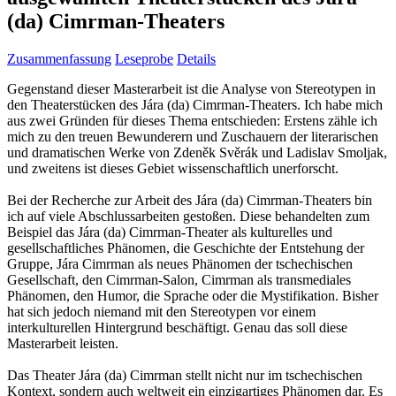
(da) Cimrman-Theaters
Zusammenfassung
Leseprobe
Details
Gegenstand dieser Masterarbeit ist die Analyse von Stereotypen in
den Theaterstücken des Jára (da) Cimrman-Theaters. Ich habe mich
aus zwei Gründen für dieses Thema entschieden: Erstens zähle ich
mich zu den treuen Bewunderern und Zuschauern der literarischen
und dramatischen Werke von Zdeněk Svěrák und Ladislav Smoljak,
und zweitens ist dieses Gebiet wissenschaftlich unerforscht.
Bei der Recherche zur Arbeit des Jára (da) Cimrman-Theaters bin
ich auf viele Abschlussarbeiten gestoßen. Diese behandelten zum
Beispiel das Jára (da) Cimrman-Theater als kulturelles und
gesellschaftliches Phänomen, die Geschichte der Entstehung der
Gruppe, Jára Cimrman als neues Phänomen der tschechischen
Gesellschaft, den Cimrman-Salon, Cimrman als transmediales
Phänomen, den Humor, die Sprache oder die Mystifikation. Bisher
hat sich jedoch niemand mit den Stereotypen vor einem
interkulturellen Hintergrund beschäftigt. Genau das soll diese
Masterarbeit leisten.
Das Theater Jára (da) Cimrman stellt nicht nur im tschechischen
Kontext, sondern auch weltweit ein einzigartiges Phänomen dar. Es