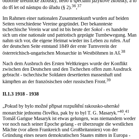
odborné úřednické zkoušky, nebo u speciální jazykové zkoušky, a to
36
37
do tří let od nástupu do úřadu (§ 2).
,
Im Rahmen einer nationalen Zusammenkunft wurden auf beiden
Seiten verschiedene Vereine gegründet. Der bekannteste
tschechische Verein war und ist bis heute der
Sokol
- es handelte
sich um eine nationale und patriotisch geprägte Turnbewegung. Man
nahm sich vor, die eigene Heimat wieder ins Leben zu rufen. Auf
der deutschen Seite entstand 1849 der erste Turnverein der
38
österreichisch-ungarischen Monarchie in Westböhmen in Aš.
Nach dem Ausbruch des Ersten Weltkrieges wurde der Konflikt
zwischen den Deutschen und den Tschechen offen zum Ausdruck
gebracht - tschechische Soldaten desertierten massenhaft und
39
kämpften an der französischen oder russischen Front.
II.1.3 1918 - 1938
„Pokud by bylo možné připsat rozpuštění rakousko-uherské
40
41
monarchie jednomu člověku, pak by to byl T. G. Masaryk.”
,
Tomáš Garigue Masaryk ist etwas gelungen, was niemandem weder
vor noch nach seiner Epoche gelang - er überzeugte die westlichen
Mächte (vor allem Frankreich und Großbritannien) von der
Gründung eines neuen demokratischen Staates mitten in Europa -