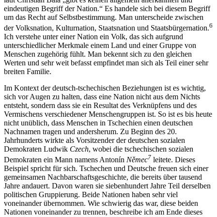
eindeutigen Begriff der Nation.“ Es handele sich bei diesem Begriff
um das Recht auf Selbstbestimmung. Man unterscheide zwischen
6
der Volksnation, Kulturnation, Staatsnation und Staatsbürgernation.
Ich verstehe unter einer Nation ein Volk, das sich aufgrund
unterschiedlicher Merkmale einem Land und einer Gruppe von
Menschen zugehörig fühlt. Man bekennt sich zu den gleichen
Werten und sehr weit befasst empfindet man sich als Teil einer sehr
breiten Familie.
Im Kontext der deutsch-tschechischen Beziehungen ist es wichtig,
sich vor Augen zu halten, dass eine Nation nicht aus dem Nichts
entsteht, sondern dass sie ein Resultat des Verknüpfens und des
Vermischens verschiedener Menschengruppen ist. So ist es bis heute
nicht unüblich, dass Menschen in Tschechien einen deutschen
Nachnamen tragen und andersherum. Zu Beginn des 20.
Jahrhunderts wirkte als Vorsitzender der deutschen sozialen
Demokraten Ludwik
Czech
, wobei die tschechischen sozialen
7
Demokraten ein Mann namens Antonín
Němec
leitete. Dieses
Beispiel spricht für sich. Tschechen und Deutsche freuen sich einer
gemeinsamen Nachbarschaftsgeschichte, die bereits über tausend
Jahre andauert. Davon waren sie siebenhundert Jahre Teil derselben
politischen Gruppierung. Beide Nationen haben sehr viel
voneinander übernommen. Wie schwierig das war, diese beiden
Nationen voneinander zu trennen, beschreibe ich am Ende dieses