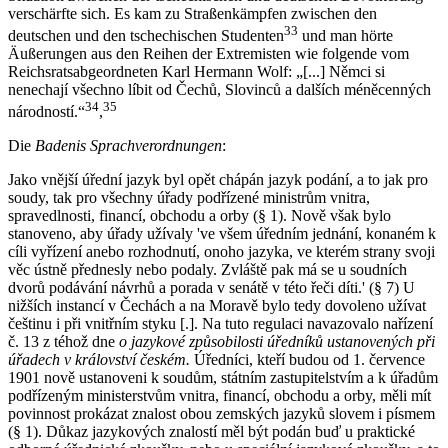
verschärfte sich. Es kam zu Straßenkämpfen zwischen den
33
deutschen und den tschechischen Studenten
und man hörte
Äußerungen aus den Reihen der Extremisten wie folgende vom
Reichsratsabgeordneten Karl Hermann Wolf: „[...] Němci si
nenechají všechno líbit od Čechů, Slovinců a dalších méněcenných
34
35
národností.“
,
Die
Badenis Sprachverordnungen
:
Jako vnější úřední jazyk byl opět chápán jazyk podání, a to jak pro
soudy, tak pro všechny úřady podřízené ministrům vnitra,
spravedlnosti, financí, obchodu a orby (§ 1). Nově však bylo
stanoveno, aby úřady užívaly 've všem úředním jednání, konaném k
cíli vyřízení anebo rozhodnutí, onoho jazyka, ve kterém strany svoji
věc ústně přednesly nebo podaly. Zvláště pak má se u soudních
dvorů podávání návrhů a porada v senátě v této řeči díti.' (§ 7) U
nižších instancí v Čechách a na Moravě bylo tedy dovoleno užívat
češtinu i při vnitřním styku [.]. Na tuto regulaci navazovalo nařízení
č. 13 z téhož dne
o jazykové způsobilosti úředníků ustanovených při
úřadech v království českém.
Úředníci, kteří budou od 1. července
1901 nově ustanoveni k soudům, státním zastupitelstvím a k úřadům
podřízeným ministerstvům vnitra, financí, obchodu a orby, měli mít
povinnost prokázat znalost obou zemských jazyků slovem i písmem
(§ 1). Důkaz jazykových znalostí měl být podán buď u praktické