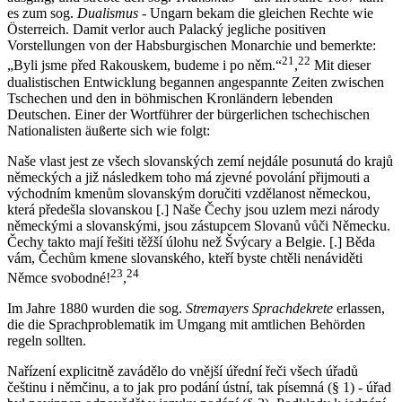
es zum sog.
Dualismus
- Ungarn bekam die gleichen Rechte wie
Österreich. Damit verlor auch Palacký jegliche positiven
Vorstellungen von der Habsburgischen Monarchie und bemerkte:
21
22
„Byli jsme před Rakouskem, budeme i po něm.“
,
Mit dieser
dualistischen Entwicklung begannen angespannte Zeiten zwischen
Tschechen und den in böhmischen Kronländern lebenden
Deutschen. Einer der Wortführer der bürgerlichen tschechischen
Nationalisten äußerte sich wie folgt:
Naše vlast jest ze všech slovanských zemí nejdále posunutá do krajů
německých a již následkem toho má zjevné povolání přijmouti a
východním kmenům slovanským doručiti vzdělanost německou,
která předešla slovanskou [.] Naše Čechy jsou uzlem mezi národy
německými a slovanskými, jsou zástupcem Slovanů vůči Německu.
Čechy takto mají řešiti těžší úlohu než Švýcary a Belgie. [.] Běda
vám, Čechům kmene slovanského, kteří byste chtěli nenáviděti
23
24
Němce svobodné!
,
Im Jahre 1880 wurden die sog.
Stremayers Sprachdekrete
erlassen,
die die Sprachproblematik im Umgang mit amtlichen Behörden
regeln sollten.
Nařízení explicitně zavádělo do vnější úřední řeči všech úřadů
češtinu i němčinu, a to jak pro podání ústní, tak písemná (§ 1) - úřad