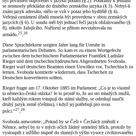
byl povinnen odpovědět v jazyku podání (§ 2). Podklady k jednání
se nemusely překládat do druhého zemského jazyka (§ 3). Nebyl-li
znám jazyk adresáta, mělo se vzít v potaz jeho bydliště (§ 4).
Veřejná oznámení úřadů musela být provedena v obou zemských
jazycích (§ 6). U soudu měl být jednací řečí jazyk obžalovaného (§
8), nikoliv žalujícího. Nařízení se přitom nevztahovala na
25
26
armádu.
,
Diese Sprachdekrete sorgten Jahre lang für Unruhe in
parlamentarischen Debatten. So kam es zu einem Wortgefecht
zwischen dem tschechischem Parlamentarier František Ladislav
Rieger und dem (tschechisch)deutschen Abgeordneten Svoboda.
Rieger warf deutschen Beamten einen Unwillen vor, Tschechisch zu
lernen. Svoboda kontrierte wiederrum, dass Tschechen zu
Deutschen konvertieren sollten.
Rieger fragte am 17. Oktober 1885 im Parlament: „Co je to vlastně
ta německo-česká otázka? Je to prostě to, že asi sto mladých mužů,
kteří každým rokem vstupují do státní služby, se odmítají naučit
druhý jazyk země (češtinu), i když jej potřebují pro svou
27
28
práci.“
,
Svoboda antwortete: „Pokud by se Češi v Čechách změnili v
Němce, nebyl by to v mých očích žádný smrtelný hřích, protože by
vystoupili z nižšího stupně do slunných výšin vysoce civilizovaného