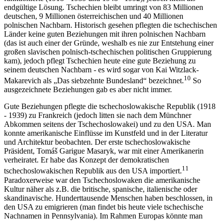
endgültige Lösung. Tschechien bleibt umringt von 83 Millionen
deutschen, 9 Millionen österreichischen und 40 Millionen
polnischen Nachbarn. Historisch gesehen pflegten die tschechischen
Länder keine guten Beziehungen mit ihren polnischen Nachbarn
(das ist auch einer der Gründe, weshalb es nie zur Entstehung einer
großen slavischen polnisch-tschechischen politischen Gruppierung
kam), jedoch pflegt Tschechien heute eine gute Beziehung zu
seinem deutschen Nachbarn - es wird sogar von Kai Witzlack-
10
Makarevich als „Das siebzehnte Bundesland“ bezeichnet.
So
ausgezeichnete Beziehungen gab es aber nicht immer.
Gute Beziehungen pflegte die tschechoslowakische Republik (1918
- 1939) zu Frankreich (jedoch litten sie nach dem Münchner
Abkommen seitens der Tschechoslowakei) und zu den USA. Man
konnte amerikanische Einflüsse im Kunstfeld und in der Literatur
und Architektur beobachten. Der erste tschechoslowakische
Präsident, Tomáš Garigue Masaryk, war mit einer Amerikanerin
verheiratet. Er habe das Konzept der demokratischen
11
tschechoslowakischen Republik aus den USA importiert.
Paradoxerweise war den Tschechoslowaken die amerikanische
Kultur näher als z.B. die britische, spanische, italienische oder
skandinavische. Hunderttausende Menschen haben beschlossen, in
den USA zu emigrieren (man findet bis heute viele tschechische
Nachnamen in Pennsylvania). Im Rahmen Europas könnte man