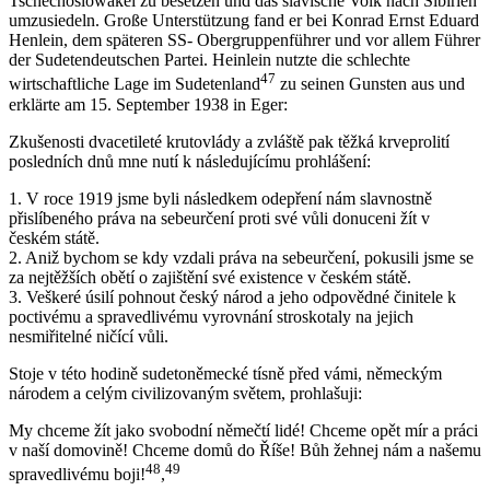
Tschechoslowakei zu besetzen und das slavische Volk nach Sibirien
umzusiedeln. Große Unterstützung fand er bei Konrad Ernst Eduard
Henlein, dem späteren SS- Obergruppenführer und vor allem Führer
der Sudetendeutschen Partei. Heinlein nutzte die schlechte
47
wirtschaftliche Lage im Sudetenland
zu seinen Gunsten aus und
erklärte am 15. September 1938 in Eger:
Zkušenosti dvacetileté krutovlády a zvláště pak těžká krveprolití
posledních dnů mne nutí k následujícímu prohlášení:
1. V roce 1919 jsme byli následkem odepření nám slavnostně
přislíbeného práva na sebeurčení proti své vůli donuceni žít v
českém státě.
2. Aniž bychom se kdy vzdali práva na sebeurčení, pokusili jsme se
za nejtěžších obětí o zajištění své existence v českém státě.
3. Veškeré úsilí pohnout český národ a jeho odpovědné činitele k
poctivému a spravedlivému vyrovnání stroskotaly na jejich
nesmiřitelné ničící vůli.
Stoje v této hodině sudetoněmecké tísně před vámi, německým
národem a celým civilizovaným světem, prohlašuji:
My chceme žít jako svobodní němečtí lidé! Chceme opět mír a práci
v naší domovině! Chceme domů do Říše! Bůh žehnej nám a našemu
48
49
spravedlivému boji!
,