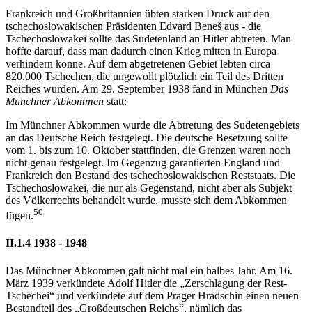
Frankreich und Großbritannien übten starken Druck auf den
tschechoslowakischen Präsidenten Edvard Beneš aus - die
Tschechoslowakei sollte das Sudetenland an Hitler abtreten. Man
hoffte darauf, dass man dadurch einen Krieg mitten in Europa
verhindern könne. Auf dem abgetretenen Gebiet lebten circa
820.000 Tschechen, die ungewollt plötzlich ein Teil des Dritten
Reiches wurden. Am 29. September 1938 fand in München
Das
Münchner Abkommen
statt:
Im Münchner Abkommen wurde die Abtretung des Sudetengebiets
an das Deutsche Reich festgelegt. Die deutsche Besetzung sollte
vom 1. bis zum 10. Oktober stattfinden, die Grenzen waren noch
nicht genau festgelegt. Im Gegenzug garantierten England und
Frankreich den Bestand des tschechoslowakischen Reststaats. Die
Tschechoslowakei, die nur als Gegenstand, nicht aber als Subjekt
des Völkerrechts behandelt wurde, musste sich dem Abkommen
50
fügen.
II.1.4 1938 - 1948
Das Münchner Abkommen galt nicht mal ein halbes Jahr. Am 16.
März 1939 verkündete Adolf Hitler die „Zerschlagung der Rest-
Tschechei“ und verkündete auf dem Prager Hradschin einen neuen
Bestandteil des „Großdeutschen Reichs“, nämlich das