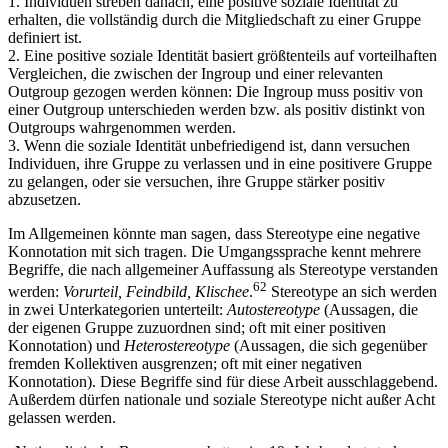
1. Individuen streben danach, eine positive soziale Identität zu
erhalten, die vollständig durch die Mitgliedschaft zu einer Gruppe
definiert ist.
2. Eine positive soziale Identität basiert größtenteils auf vorteilhaften
Vergleichen, die zwischen der Ingroup und einer relevanten
Outgroup gezogen werden können: Die Ingroup muss positiv von
einer Outgroup unterschieden werden bzw. als positiv distinkt von
Outgroups wahrgenommen werden.
3. Wenn die soziale Identität unbefriedigend ist, dann versuchen
Individuen, ihre Gruppe zu verlassen und in eine positivere Gruppe
zu gelangen, oder sie versuchen, ihre Gruppe stärker positiv
abzusetzen.
Im Allgemeinen könnte man sagen, dass Stereotype eine negative
Konnotation mit sich tragen. Die Umgangssprache kennt mehrere
Begriffe, die nach allgemeiner Auffassung als Stereotype verstanden
62
werden:
Vorurteil, Feindbild, Klischee
.
Stereotype an sich werden
in zwei Unterkategorien unterteilt:
Autostereotype
(Aussagen, die
der eigenen Gruppe zuzuordnen sind; oft mit einer positiven
Konnotation) und
Heterostereotype
(Aussagen, die sich gegenüber
fremden Kollektiven ausgrenzen; oft mit einer negativen
Konnotation). Diese Begriffe sind für diese Arbeit ausschlaggebend.
Außerdem dürfen nationale und soziale Stereotype nicht außer Acht
gelassen werden.