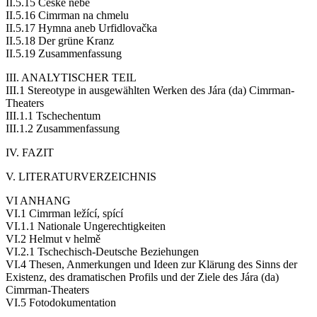
II.5.15 České nebe
II.5.16 Cimrman na chmelu
II.5.17 Hymna aneb Urfidlovačka
II.5.18 Der grüne Kranz
II.5.19 Zusammenfassung
III. ANALYTISCHER TEIL
III.1 Stereotype in ausgewählten Werken des Jára (da) Cimrman-
Theaters
III.1.1 Tschechentum
III.1.2 Zusammenfassung
IV. FAZIT
V. LITERATURVERZEICHNIS
VI ANHANG
VI.1 Cimrman ležící, spící
VI.1.1 Nationale Ungerechtigkeiten
VI.2 Helmut v helmě
VI.2.1 Tschechisch-Deutsche Beziehungen
VI.4 Thesen, Anmerkungen und Ideen zur Klärung des Sinns der
Existenz, des dramatischen Profils und der Ziele des Jára (da)
Cimrman-Theaters
VI.5 Fotodokumentation