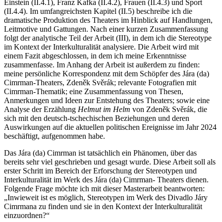
Einstein (II.4.1), Franz Kafka (II.4.2), Frauen (II.4.3) und Sport
(II.4.4). Im umfangreichsten Kapitel (II.5) beschreibe ich die
dramatische Produktion des Theaters im Hinblick auf Handlungen,
Leitmotive und Gattungen. Nach einer kurzen Zusammenfassung
folgt der analytische Teil der Arbeit (III), in dem ich die Stereotype
im Kontext der Interkulturalität analysiere. Die Arbeit wird mit
einem Fazit abgeschlossen, in dem ich meine Erkenntnisse
zusammenfasse. Im Anhang der Arbeit ist außerdem zu finden:
meine persönliche Korrespondenz mit dem Schöpfer des Jára (da)
Cimrman-Theaters, Zdeněk Svěrák; relevante Fotografien mit
Cimrman-Thematik; eine Zusammenfassung von Thesen,
Anmerkungen und Ideen zur Entstehung des Theaters; sowie eine
Analyse der Erzählung
Helmut im Helm
von Zdeněk Svěrák, die
sich mit den deutsch-tschechischen Beziehungen und deren
Auswirkungen auf die aktuellen politischen Ereignisse im Jahr 2024
beschäftigt, aufgenommen habe.
Das Jára (da) Cimrman ist tatsächlich ein Phänomen, über das
bereits sehr viel geschrieben und gesagt wurde. Diese Arbeit soll als
erster Schritt im Bereich der Erforschung der Stereotypen und
Interkulturalität im Werk des Jára (da) Cimrman- Theaters dienen.
Folgende Frage möchte ich mit dieser Masterarbeit beantworten:
„Inwieweit ist es möglich, Stereotypen im Werk des Divadlo Járy
Cimrmana zu finden und sie in den Kontext der Interkulturalität
einzuordnen?“