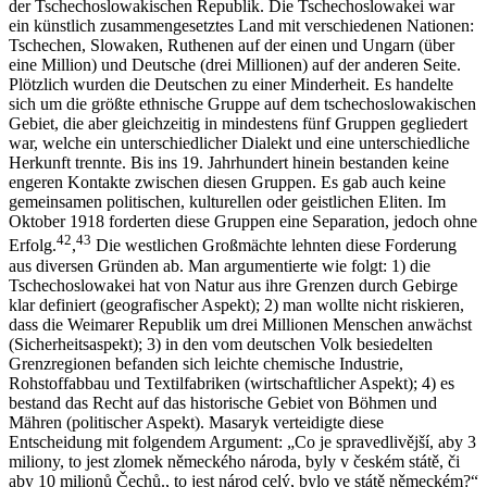
der Tschechoslowakischen Republik. Die Tschechoslowakei war
ein künstlich zusammengesetztes Land mit verschiedenen Nationen:
Tschechen, Slowaken, Ruthenen auf der einen und Ungarn (über
eine Million) und Deutsche (drei Millionen) auf der anderen Seite.
Plötzlich wurden die Deutschen zu einer Minderheit. Es handelte
sich um die größte ethnische Gruppe auf dem tschechoslowakischen
Gebiet, die aber gleichzeitig in mindestens fünf Gruppen gegliedert
war, welche ein unterschiedlicher Dialekt und eine unterschiedliche
Herkunft trennte. Bis ins 19. Jahrhundert hinein bestanden keine
engeren Kontakte zwischen diesen Gruppen. Es gab auch keine
gemeinsamen politischen, kulturellen oder geistlichen Eliten. Im
Oktober 1918 forderten diese Gruppen eine Separation, jedoch ohne
42
43
Erfolg.
,
Die westlichen Großmächte lehnten diese Forderung
aus diversen Gründen ab. Man argumentierte wie folgt: 1) die
Tschechoslowakei hat von Natur aus ihre Grenzen durch Gebirge
klar definiert (geografischer Aspekt); 2) man wollte nicht riskieren,
dass die Weimarer Republik um drei Millionen Menschen anwächst
(Sicherheitsaspekt); 3) in den vom deutschen Volk besiedelten
Grenzregionen befanden sich leichte chemische Industrie,
Rohstoffabbau und Textilfabriken (wirtschaftlicher Aspekt); 4) es
bestand das Recht auf das historische Gebiet von Böhmen und
Mähren (politischer Aspekt). Masaryk verteidigte diese
Entscheidung mit folgendem Argument: „Co je spravedlivější, aby 3
miliony, to jest zlomek německého národa, byly v českém státě, či
aby 10 milionů Čechů., to jest národ celý, bylo ve státě německém?“