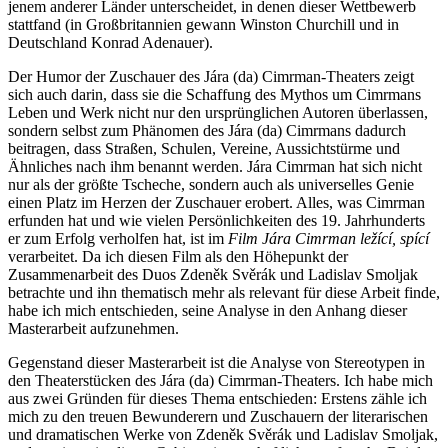
jenem anderer Länder unterscheidet, in denen dieser Wettbewerb
stattfand (in Großbritannien gewann Winston Churchill und in
Deutschland Konrad Adenauer).
Der Humor der Zuschauer des Jára (da) Cimrman-Theaters zeigt
sich auch darin, dass sie die Schaffung des Mythos um Cimrmans
Leben und Werk nicht nur den ursprünglichen Autoren überlassen,
sondern selbst zum Phänomen des Jára (da) Cimrmans dadurch
beitragen, dass Straßen, Schulen, Vereine, Aussichtstürme und
Ähnliches nach ihm benannt werden. Jára Cimrman hat sich nicht
nur als der größte Tscheche, sondern auch als universelles Genie
einen Platz im Herzen der Zuschauer erobert. Alles, was Cimrman
erfunden hat und wie vielen Persönlichkeiten des 19. Jahrhunderts
er zum Erfolg verholfen hat, ist im
Film Jára Cimrman ležící, spící
verarbeitet. Da ich diesen Film als den Höhepunkt der
Zusammenarbeit des Duos Zdeněk Svěrák und Ladislav Smoljak
betrachte und ihn thematisch mehr als relevant für diese Arbeit finde,
habe ich mich entschieden, seine Analyse in den Anhang dieser
Masterarbeit aufzunehmen.
Gegenstand dieser Masterarbeit ist die Analyse von Stereotypen in
den Theaterstücken des Jára (da) Cimrman-Theaters. Ich habe mich
aus zwei Gründen für dieses Thema entschieden: Erstens zähle ich
mich zu den treuen Bewunderern und Zuschauern der literarischen
und dramatischen Werke von Zdeněk Svěrák und Ladislav Smoljak,