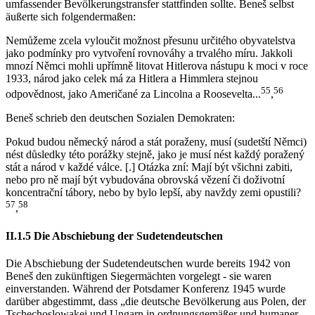
umfassender Bevölkerungstransfer stattfinden sollte. Beneš selbst
äußerte sich folgendermaßen:
Nemůžeme zcela vyloučit možnost přesunu určitého obyvatelstva
jako podmínky pro vytvoření rovnováhy a trvalého míru. Jakkoli
mnozí Němci mohli upřímně litovat Hitlerova nástupu k moci v roce
1933, národ jako celek má za Hitlera a Himmlera stejnou
55
56
odpovědnost, jako Američané za Lincolna a Roosevelta...
,
Beneš schrieb den deutschen Sozialen Demokraten:
Pokud budou německý národ a stát poraženy, musí (sudetští Němci)
nést důsledky této porážky stejně, jako je musí nést každý poražený
stát a národ v každé válce. [.] Otázka zní: Mají být všichni zabiti,
nebo pro ně mají být vybudována obrovská vězení či doživotní
koncentrační tábory, nebo by bylo lepší, aby navždy zemi opustili?
57
58
,
II.1.5 Die Abschiebung der Sudetendeutschen
Die Abschiebung der Sudetendeutschen wurde bereits 1942 von
Beneš den zukünftigen Siegermächten vorgelegt - sie waren
einverstanden. Während der Potsdamer Konferenz 1945 wurde
darüber abgestimmt, dass „die deutsche Bevölkerung aus Polen, der
Tschechoslowakei und Ungarn in ordnungsgemäßer und humaner