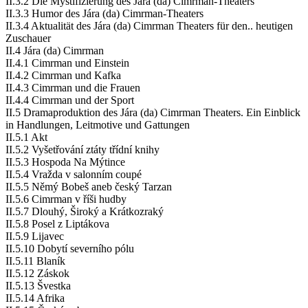
II.3.2 Die Mystifizierung des Jára (da) Cimrman-Theaters
II.3.3 Humor des Jára (da) Cimrman-Theaters
II.3.4 Aktualität des Jára (da) Cimrman Theaters für den.. heutigen
Zuschauer
II.4 Jára (da) Cimrman
II.4.1 Cimrman und Einstein
II.4.2 Cimrman und Kafka
II.4.3 Cimrman und die Frauen
II.4.4 Cimrman und der Sport
II.5 Dramaproduktion des Jára (da) Cimrman Theaters. Ein Einblick
in Handlungen, Leitmotive und Gattungen
II.5.1 Akt
II.5.2 Vyšetřování ztáty třídní knihy
II.5.3 Hospoda Na Mýtince
II.5.4 Vražda v salonním coupé
II.5.5 Němý Bobeš aneb český Tarzan
II.5.6 Cimrman v říši hudby
II.5.7 Dlouhý, Široký a Krátkozraký
II.5.8 Posel z Liptákova
II.5.9 Lijavec
II.5.10 Dobytí severního pólu
II.5.11 Blaník
II.5.12 Záskok
II.5.13 Švestka
II.5.14 Afrika