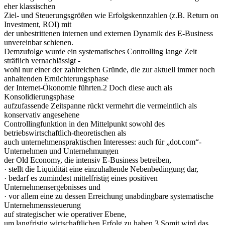
eher klassischen
Ziel- und Steuerungsgrößen wie Erfolgskennzahlen (z.B. Return on
Investment, ROI) mit
der unbestrittenen internen und externen Dynamik des E-Business
unvereinbar schienen.
Demzufolge wurde ein systematisches Controlling lange Zeit
sträflich vernachlässigt -
wohl nur einer der zahlreichen Gründe, die zur aktuell immer noch
anhaltenden Ernüchterungsphase
der Internet-Ökonomie führten.2 Doch diese auch als
Konsolidierungsphase
aufzufassende Zeitspanne rückt vermehrt die vermeintlich als
konservativ angesehene
Controllingfunktion in den Mittelpunkt sowohl des
betriebswirtschaftlich-theoretischen als
auch unternehmenspraktischen Interesses: auch für „dot.com“-
Unternehmen und Unternehmungen
der Old Economy, die intensiv E-Business betreiben,
· stellt die Liquidität eine einzuhaltende Nebenbedingung dar,
· bedarf es zumindest mittelfristig eines positiven
Unternehmensergebnisses und
· vor allem eine zu dessen Erreichung unabdingbare systematische
Unternehmenssteuerung
auf strategischer wie operativer Ebene,
um langfristig wirtschaftlichen Erfolg zu haben.3 Somit wird das