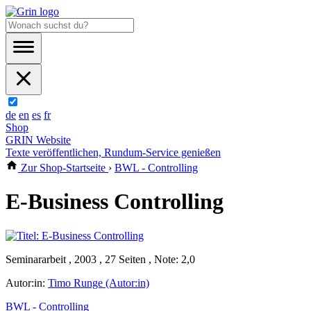
de
en
es
fr
Shop
GRIN Website
Texte veröffentlichen, Rundum-Service genießen
Zur Shop-Startseite
›
BWL - Controlling
E-Business Controlling
Seminararbeit , 2003 , 27 Seiten , Note: 2,0
Autor:in:
Timo Runge (Autor:in)
BWL - Controlling