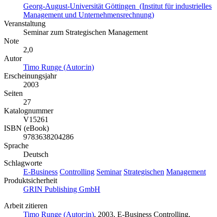
Georg-August-Universität Göttingen (Institut für industrielles
Management und Unternehmensrechnung)
Veranstaltung
Seminar zum Strategischen Management
Note
2,0
Autor
Timo Runge (Autor:in)
Erscheinungsjahr
2003
Seiten
27
Katalognummer
V15261
ISBN (eBook)
9783638204286
Sprache
Deutsch
Schlagworte
E-Business
Controlling
Seminar
Strategischen
Management
Produktsicherheit
GRIN Publishing GmbH
Arbeit zitieren
Timo Runge (Autor:in)
, 2003, E-Business Controlling,