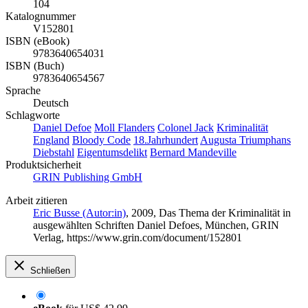
104
Katalognummer
V152801
ISBN (eBook)
9783640654031
ISBN (Buch)
9783640654567
Sprache
Deutsch
Schlagworte
Daniel Defoe
Moll Flanders
Colonel Jack
Kriminalität
England
Bloody Code
18.Jahrhundert
Augusta Triumphans
Diebstahl
Eigentumsdelikt
Bernard Mandeville
Produktsicherheit
GRIN Publishing GmbH
Arbeit zitieren
Eric Busse (Autor:in)
, 2009, Das Thema der Kriminalität in
ausgewählten Schriften Daniel Defoes, München, GRIN
Verlag, https://www.grin.com/document/152801
Schließen