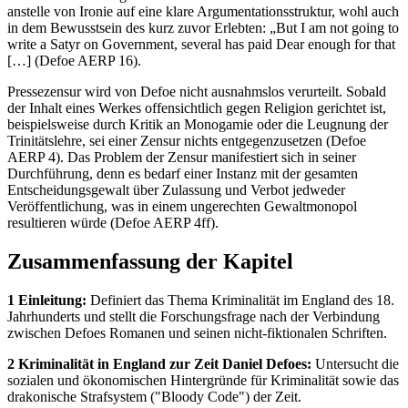
anstelle von Ironie auf eine klare Argumentationsstruktur, wohl auch
in dem Bewusstsein des kurz zuvor Erlebten: „But I am not going to
write a Satyr on Government, several has paid Dear enough for that
[…] (Defoe AERP 16).
Pressezensur wird von Defoe nicht ausnahmslos verurteilt. Sobald
der Inhalt eines Werkes offensichtlich gegen Religion gerichtet ist,
beispielsweise durch Kritik an Monogamie oder die Leugnung der
Trinitätslehre, sei einer Zensur nichts entgegenzusetzen (Defoe
AERP 4). Das Problem der Zensur manifestiert sich in seiner
Durchführung, denn es bedarf einer Instanz mit der gesamten
Entscheidungsgewalt über Zulassung und Verbot jedweder
Veröffentlichung, was in einem ungerechten Gewaltmonopol
resultieren würde (Defoe AERP 4ff).
Zusammenfassung der Kapitel
1 Einleitung:
Definiert das Thema Kriminalität im England des 18.
Jahrhunderts und stellt die Forschungsfrage nach der Verbindung
zwischen Defoes Romanen und seinen nicht-fiktionalen Schriften.
2 Kriminalität in England zur Zeit Daniel Defoes:
Untersucht die
sozialen und ökonomischen Hintergründe für Kriminalität sowie das
drakonische Strafsystem ("Bloody Code") der Zeit.