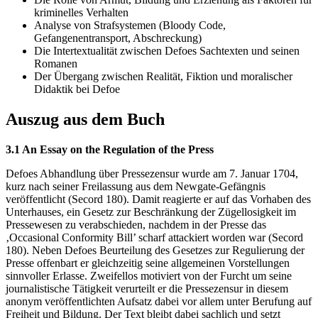
kriminelles Verhalten
Analyse von Strafsystemen (Bloody Code,
Gefangenentransport, Abschreckung)
Die Intertextualität zwischen Defoes Sachtexten und seinen
Romanen
Der Übergang zwischen Realität, Fiktion und moralischer
Didaktik bei Defoe
Auszug aus dem Buch
3.1 An Essay on the Regulation of the Press
Defoes Abhandlung über Pressezensur wurde am 7. Januar 1704,
kurz nach seiner Freilassung aus dem Newgate-Gefängnis
veröffentlicht (Secord 180). Damit reagierte er auf das Vorhaben des
Unterhauses, ein Gesetz zur Beschränkung der Zügellosigkeit im
Pressewesen zu verabschieden, nachdem in der Presse das
‚Occasional Conformity Bill’ scharf attackiert worden war (Secord
180). Neben Defoes Beurteilung des Gesetzes zur Regulierung der
Presse offenbart er gleichzeitig seine allgemeinen Vorstellungen
sinnvoller Erlasse. Zweifellos motiviert von der Furcht um seine
journalistische Tätigkeit verurteilt er die Pressezensur in diesem
anonym veröffentlichten Aufsatz dabei vor allem unter Berufung auf
Freiheit und Bildung. Der Text bleibt dabei sachlich und setzt