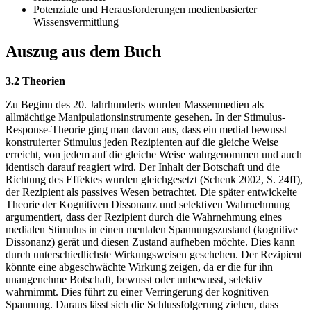
Potenziale und Herausforderungen medienbasierter
Wissensvermittlung
Auszug aus dem Buch
3.2 Theorien
Zu Beginn des 20. Jahrhunderts wurden Massenmedien als
allmächtige Manipulationsinstrumente gesehen. In der Stimulus-
Response-Theorie ging man davon aus, dass ein medial bewusst
konstruierter Stimulus jeden Rezipienten auf die gleiche Weise
erreicht, von jedem auf die gleiche Weise wahrgenommen und auch
identisch darauf reagiert wird. Der Inhalt der Botschaft und die
Richtung des Effektes wurden gleichgesetzt (Schenk 2002, S. 24ff),
der Rezipient als passives Wesen betrachtet. Die später entwickelte
Theorie der Kognitiven Dissonanz und selektiven Wahrnehmung
argumentiert, dass der Rezipient durch die Wahrnehmung eines
medialen Stimulus in einen mentalen Spannungszustand (kognitive
Dissonanz) gerät und diesen Zustand aufheben möchte. Dies kann
durch unterschiedlichste Wirkungsweisen geschehen. Der Rezipient
könnte eine abgeschwächte Wirkung zeigen, da er die für ihn
unangenehme Botschaft, bewusst oder unbewusst, selektiv
wahrnimmt. Dies führt zu einer Verringerung der kognitiven
Spannung. Daraus lässt sich die Schlussfolgerung ziehen, dass