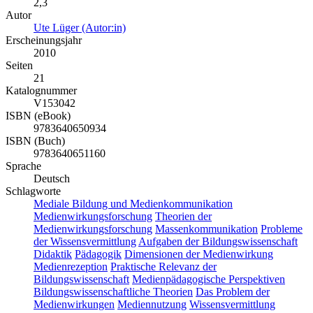
2,3
Autor
Ute Lüger (Autor:in)
Erscheinungsjahr
2010
Seiten
21
Katalognummer
V153042
ISBN (eBook)
9783640650934
ISBN (Buch)
9783640651160
Sprache
Deutsch
Schlagworte
Mediale Bildung und Medienkommunikation
Medienwirkungsforschung
Theorien der
Medienwirkungsforschung
Massenkommunikation
Probleme
der Wissensvermittlung
Aufgaben der Bildungswissenschaft
Didaktik
Pädagogik
Dimensionen der Medienwirkung
Medienrezeption
Praktische Relevanz der
Bildungswissenschaft
Medienpädagogische Perspektiven
Bildungswissenschaftliche Theorien
Das Problem der
Medienwirkungen
Mediennutzung
Wissensvermittlung