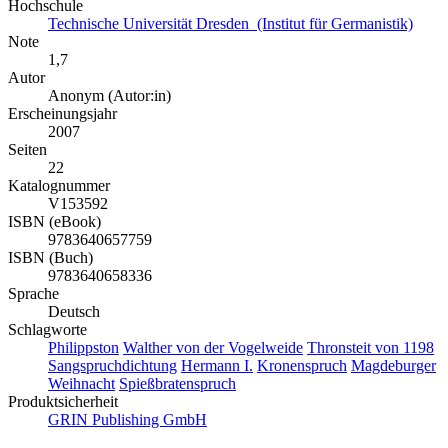
Hochschule
Technische Universität Dresden (Institut für Germanistik)
Note
1,7
Autor
Anonym (Autor:in)
Erscheinungsjahr
2007
Seiten
22
Katalognummer
V153592
ISBN (eBook)
9783640657759
ISBN (Buch)
9783640658336
Sprache
Deutsch
Schlagworte
Philippston
Walther von der Vogelweide
Thronsteit von 1198
Sangspruchdichtung
Hermann I.
Kronenspruch
Magdeburger
Weihnacht
Spießbratenspruch
Produktsicherheit
GRIN Publishing GmbH