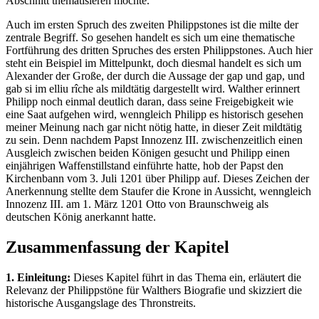
Abschnitt thematisieren möchte.
Auch im ersten Spruch des zweiten Philippstones ist die milte der
zentrale Begriff. So gesehen handelt es sich um eine thematische
Fortführung des dritten Spruches des ersten Philippstones. Auch hier
steht ein Beispiel im Mittelpunkt, doch diesmal handelt es sich um
Alexander der Große, der durch die Aussage der gap und gap, und
gab si im elliu rîche als mildtätig dargestellt wird. Walther erinnert
Philipp noch einmal deutlich daran, dass seine Freigebigkeit wie
eine Saat aufgehen wird, wenngleich Philipp es historisch gesehen
meiner Meinung nach gar nicht nötig hatte, in dieser Zeit mildtätig
zu sein. Denn nachdem Papst Innozenz III. zwischenzeitlich einen
Ausgleich zwischen beiden Königen gesucht und Philipp einen
einjährigen Waffenstillstand einführte hatte, hob der Papst den
Kirchenbann vom 3. Juli 1201 über Philipp auf. Dieses Zeichen der
Anerkennung stellte dem Staufer die Krone in Aussicht, wenngleich
Innozenz III. am 1. März 1201 Otto von Braunschweig als
deutschen König anerkannt hatte.
Zusammenfassung der Kapitel
1. Einleitung:
Dieses Kapitel führt in das Thema ein, erläutert die
Relevanz der Philippstöne für Walthers Biografie und skizziert die
historische Ausgangslage des Thronstreits.