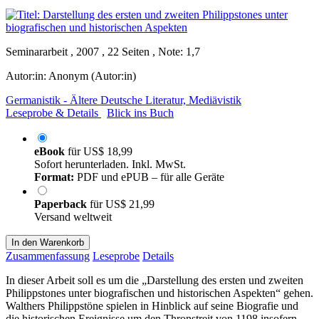
Seminararbeit , 2007 , 22 Seiten , Note: 1,7
Autor:in:
Anonym (Autor:in)
Germanistik - Ältere Deutsche Literatur, Mediävistik
Leseprobe & Details
Blick ins Buch
eBook
für
US$ 18,99
Sofort herunterladen. Inkl. MwSt.
Format:
PDF und ePUB – für alle Geräte
Paperback
für
US$ 21,99
Versand weltweit
In den Warenkorb
Zusammenfassung
Leseprobe
Details
In dieser Arbeit soll es um die „Darstellung des ersten und zweiten
Philippstones unter biografischen und historischen Aspekten“ gehen.
Walthers Philippstöne spielen in Hinblick auf seine Biografie und
die historischen Ereignisse um den Thronstreit von 1198 insofern