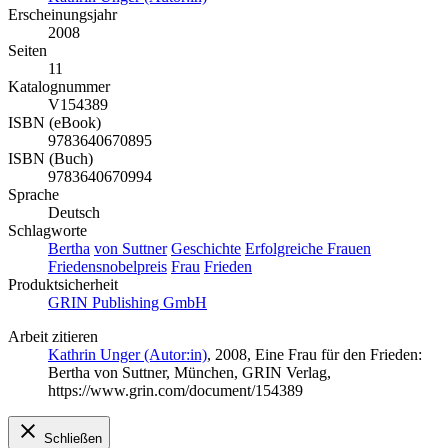
Erscheinungsjahr
2008
Seiten
11
Katalognummer
V154389
ISBN (eBook)
9783640670895
ISBN (Buch)
9783640670994
Sprache
Deutsch
Schlagworte
Bertha
von Suttner
Geschichte
Erfolgreiche Frauen
Friedensnobelpreis
Frau
Frieden
Produktsicherheit
GRIN Publishing GmbH
Arbeit zitieren
Kathrin Unger (Autor:in)
, 2008, Eine Frau für den Frieden:
Bertha von Suttner, München, GRIN Verlag,
https://www.grin.com/document/154389
Schließen