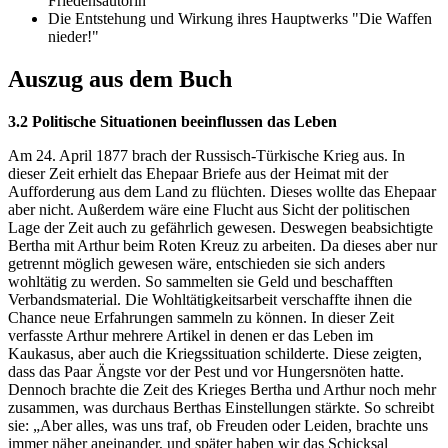
Friedensautorin
Die Entstehung und Wirkung ihres Hauptwerks "Die Waffen
nieder!"
Auszug aus dem Buch
3.2 Politische Situationen beeinflussen das Leben
Am 24. April 1877 brach der Russisch-Türkische Krieg aus. In
dieser Zeit erhielt das Ehepaar Briefe aus der Heimat mit der
Aufforderung aus dem Land zu flüchten. Dieses wollte das Ehepaar
aber nicht. Außerdem wäre eine Flucht aus Sicht der politischen
Lage der Zeit auch zu gefährlich gewesen. Deswegen beabsichtigte
Bertha mit Arthur beim Roten Kreuz zu arbeiten. Da dieses aber nur
getrennt möglich gewesen wäre, entschieden sie sich anders
wohltätig zu werden. So sammelten sie Geld und beschafften
Verbandsmaterial. Die Wohltätigkeitsarbeit verschaffte ihnen die
Chance neue Erfahrungen sammeln zu können. In dieser Zeit
verfasste Arthur mehrere Artikel in denen er das Leben im
Kaukasus, aber auch die Kriegssituation schilderte. Diese zeigten,
dass das Paar Ängste vor der Pest und vor Hungersnöten hatte.
Dennoch brachte die Zeit des Krieges Bertha und Arthur noch mehr
zusammen, was durchaus Berthas Einstellungen stärkte. So schreibt
sie: „Aber alles, was uns traf, ob Freuden oder Leiden, brachte uns
immer näher aneinander, und später haben wir das Schicksal