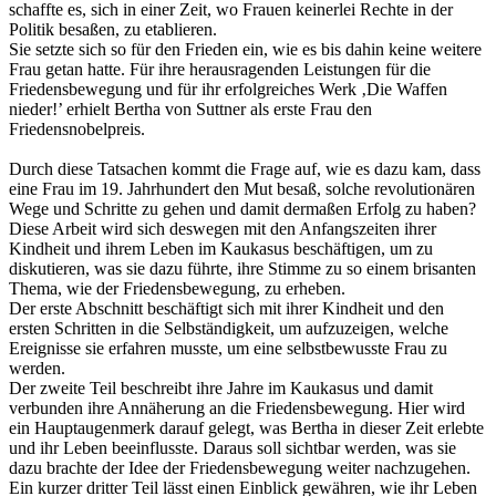
schaffte es, sich in einer Zeit, wo Frauen keinerlei Rechte in der
Politik besaßen, zu etablieren.
Sie setzte sich so für den Frieden ein, wie es bis dahin keine weitere
Frau getan hatte. Für ihre herausragenden Leistungen für die
Friedensbewegung und für ihr erfolgreiches Werk ‚Die Waffen
nieder!’ erhielt Bertha von Suttner als erste Frau den
Friedensnobelpreis.
Durch diese Tatsachen kommt die Frage auf, wie es dazu kam, dass
eine Frau im 19. Jahrhundert den Mut besaß, solche revolutionären
Wege und Schritte zu gehen und damit dermaßen Erfolg zu haben?
Diese Arbeit wird sich deswegen mit den Anfangszeiten ihrer
Kindheit und ihrem Leben im Kaukasus beschäftigen, um zu
diskutieren, was sie dazu führte, ihre Stimme zu so einem brisanten
Thema, wie der Friedensbewegung, zu erheben.
Der erste Abschnitt beschäftigt sich mit ihrer Kindheit und den
ersten Schritten in die Selbständigkeit, um aufzuzeigen, welche
Ereignisse sie erfahren musste, um eine selbstbewusste Frau zu
werden.
Der zweite Teil beschreibt ihre Jahre im Kaukasus und damit
verbunden ihre Annäherung an die Friedensbewegung. Hier wird
ein Hauptaugenmerk darauf gelegt, was Bertha in dieser Zeit erlebte
und ihr Leben beeinflusste. Daraus soll sichtbar werden, was sie
dazu brachte der Idee der Friedensbewegung weiter nachzugehen.
Ein kurzer dritter Teil lässt einen Einblick gewähren, wie ihr Leben