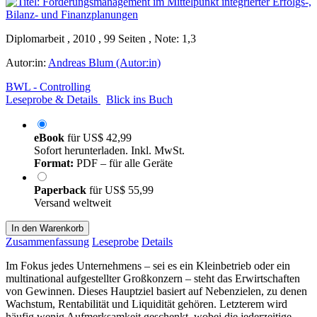
Diplomarbeit , 2010 , 99 Seiten , Note: 1,3
Autor:in:
Andreas Blum (Autor:in)
BWL - Controlling
Leseprobe & Details
Blick ins Buch
eBook
für
US$ 42,99
Sofort herunterladen. Inkl. MwSt.
Format:
PDF – für alle Geräte
Paperback
für
US$ 55,99
Versand weltweit
In den Warenkorb
Zusammenfassung
Leseprobe
Details
Im Fokus jedes Unternehmens – sei es ein Kleinbetrieb oder ein
multinational aufgestellter Großkonzern – steht das Erwirtschaften
von Gewinnen. Dieses Hauptziel basiert auf Nebenzielen, zu denen
Wachstum, Rentabilität und Liquidität gehören. Letzterem wird
häufig wenig Aufmerksamkeit geschenkt, wobei die jederzeitige