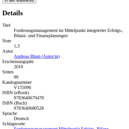
In den Warenkorb
Details
Titel
Forderungsmanagement im Mittelpunkt integrierter Erfolgs-,
Bilanz- und Finanzplanungen
Note
1,3
Autor
Andreas Blum (Autor:in)
Erscheinungsjahr
2010
Seiten
99
Katalognummer
V155096
ISBN (eBook)
9783640679478
ISBN (Buch)
9783640680528
Sprache
Deutsch
Schlagworte
Forderungsmanagement
Mittelpunkt
Erfolgs-
Bilanz-