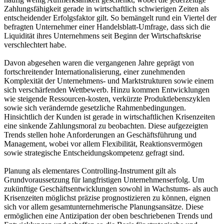
Zahlungsfähigkeit gerade in wirtschaftlich schwierigen Zeiten als
entscheidender Erfolgsfaktor gilt. So bemängelt rund ein Viertel der
befragten Unternehmer einer Handelsblatt-Umfrage, dass sich die
Liquidität ihres Unternehmens seit Beginn der Wirtschaftskrise
verschlechtert habe.
Davon abgesehen waren die vergangenen Jahre geprägt von
fortschreitender Internationalisierung, einer zunehmenden
Komplexität der Unternehmens- und Marktstrukturen sowie einem
sich verschärfenden Wettbewerb. Hinzu kommen Entwicklungen
wie steigende Ressourcen-kosten, verkürzte Produktlebenszyklen
sowie sich verändernde gesetzliche Rahmenbedingungen.
Hinsichtlich der Kunden ist gerade in wirtschaftlichen Krisenzeiten
eine sinkende Zahlungsmoral zu beobachten. Diese aufgezeigten
Trends stellen hohe Anforderungen an Geschäftsführung und
Management, wobei vor allem Flexibilität, Reaktionsvermögen
sowie strategische Entscheidungskompetenz gefragt sind.
Planung als elementares Controlling-Instrument gilt als
Grundvoraussetzung für langfristigen Unternehmenserfolg. Um
zukünftige Geschäftsentwicklungen sowohl in Wachstums- als auch
Krisenzeiten möglichst präzise prognostizieren zu können, eignen
sich vor allem gesamtunternehmerische Planungsansätze. Diese
ermöglichen eine Antizipation der oben beschriebenen Trends und