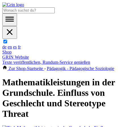
de
en
es
fr
Shop
GRIN Website
Texte veröffentlichen, Rundum-Service genießen
Zur Shop-Startseite
›
Pädagogik - Pädagogische Soziologie
Mathematikleistungen in der
Grundschule. Einfluss von
Geschlecht und Stereotype
Threat