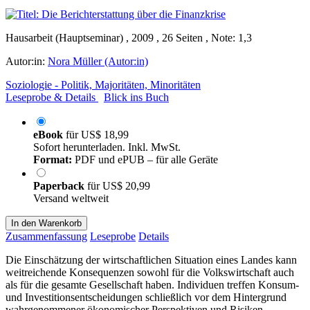
Hausarbeit (Hauptseminar) , 2009 , 26 Seiten , Note: 1,3
Autor:in:
Nora Müller (Autor:in)
Soziologie - Politik, Majoritäten, Minoritäten
Leseprobe & Details
Blick ins Buch
eBook
für
US$ 18,99
Sofort herunterladen. Inkl. MwSt.
Format:
PDF und ePUB – für alle Geräte
Paperback
für
US$ 20,99
Versand weltweit
In den Warenkorb
Zusammenfassung
Leseprobe
Details
Die Einschätzung der wirtschaftlichen Situation eines Landes kann
weitreichende Konsequenzen sowohl für die Volkswirtschaft auch
als für die gesamte Gesellschaft haben. Individuen treffen Konsum-
und Investitionsentscheidungen schließlich vor dem Hintergrund
wahrgenommener ökonomischer Perspektiven und Risiken.