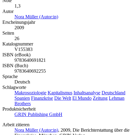
Note
1,3
Autor
Nora Müller (Autor:in)
Erscheinungsjahr
2009
Seiten
26
Katalognummer
V155383
ISBN (eBook)
9783640691821
ISBN (Buch)
9783640692255
Sprache
Deutsch
Schlagworte
Makrosoziologie
Kapitalismus
Inhaltsanalyse
Deutschland
Spanien
Finanzkrise
Die Welt
El Mundo
Zeitung
Lehman
Brothers
Produktsicherheit
GRIN Publishing GmbH
Arbeit zitieren
Nora Müller (Autor:in)
, 2009, Die Berichterstattung über die