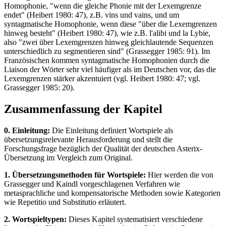
Homophonie, "wenn die gleiche Phonie mit der Lexemgrenze
endet" (Heibert 1980: 47), z.B. vins und vains, und um
syntagmatische Homophonie, wenn diese "über die Lexemgrenzen
hinweg besteht" (Heibert 1980: 47), wie z.B. l'alibi und la Lybie,
also "zwei über Lexemgrenzen hinweg gleichlautende Sequenzen
unterschiedlich zu segmentieren sind" (Grassegger 1985: 91). Im
Französischen kommen syntagmatische Homophonien durch die
Liaison der Wörter sehr viel häufiger als im Deutschen vor, das die
Lexemgrenzen stärker akzentuiert (vgl. Heibert 1980: 47; vgl.
Grassegger 1985: 20).
Zusammenfassung der Kapitel
0. Einleitung:
Die Einleitung definiert Wortspiele als
übersetzungsrelevante Herausforderung und stellt die
Forschungsfrage bezüglich der Qualität der deutschen Asterix-
Übersetzung im Vergleich zum Original.
1. Übersetzungsmethoden für Wortspiele:
Hier werden die von
Grassegger und Kaindl vorgeschlagenen Verfahren wie
metasprachliche und kompensatorische Methoden sowie Kategorien
wie Repetitio und Substitutio erläutert.
2. Wortspieltypen:
Dieses Kapitel systematisiert verschiedene