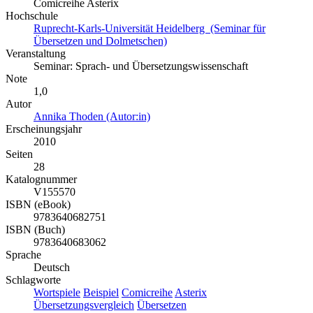
Comicreihe Asterix
Hochschule
Ruprecht-Karls-Universität Heidelberg (Seminar für
Übersetzen und Dolmetschen)
Veranstaltung
Seminar: Sprach- und Übersetzungswissenschaft
Note
1,0
Autor
Annika Thoden (Autor:in)
Erscheinungsjahr
2010
Seiten
28
Katalognummer
V155570
ISBN (eBook)
9783640682751
ISBN (Buch)
9783640683062
Sprache
Deutsch
Schlagworte
Wortspiele
Beispiel
Comicreihe
Asterix
Übersetzungsvergleich
Übersetzen