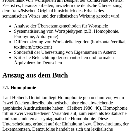
Problematik von Wortspielen am Beispiel der Comicreihe Asterix.
Ziel ist es, herauszuarbeiten, inwiefern die deutsche Übersetzung
dem französischen Original hinsichtlich des Erhalts des
semantischen Witzes und der stilistischen Wirkung gerecht wird.
Analyse der Übersetzungsmethoden für Wortspiele
Systematisierung von Wortspieltypen (z.B. Homophonie,
Paronymie, Antonymie)
Differenzierung von Wortspielkategorien (horizontal/vertikal,
textintern/textextern)
Sonderfall der Übersetzung von Eigennamen in Asterix
Kritische Beleuchtung der semantischen und formalen
Äquivalenz im Deutschen
Auszug aus dem Buch
2.1. Homophonie
Laut Heiberts Definition liegt Homophonie genau dann vor, wenn
"zwei Zeichen dieselbe phonetische, aber eine abweichende
graphische Ausdrucksseite haben" (Heibert 1980: 46). Homophonie
tritt in zwei verschiedenen Varianten auf, zum einen als lexikalische
und zum anderen als syntagmatische Homophonie. Diese
Unterscheidung gründet auf der Einhaltung bzw. Überschreitung der
Lexemgrenzen. Demzufolge handelt es sich um lexikalische