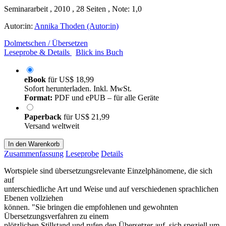
Seminararbeit , 2010 , 28 Seiten , Note: 1,0
Autor:in:
Annika Thoden (Autor:in)
Dolmetschen / Übersetzen
Leseprobe & Details
Blick ins Buch
eBook
für
US$ 18,99
Sofort herunterladen. Inkl. MwSt.
Format:
PDF und ePUB – für alle Geräte
Paperback
für
US$ 21,99
Versand weltweit
In den Warenkorb
Zusammenfassung
Leseprobe
Details
Wortspiele sind übersetzungsrelevante Einzelphänomene, die sich
auf
unterschiedliche Art und Weise und auf verschiedenen sprachlichen
Ebenen vollziehen
können. "Sie bringen die empfohlenen und gewohnten
Übersetzungsverfahren zu einem
plötzlichen Stillstand und rufen den Übersetzer auf, sich speziell um