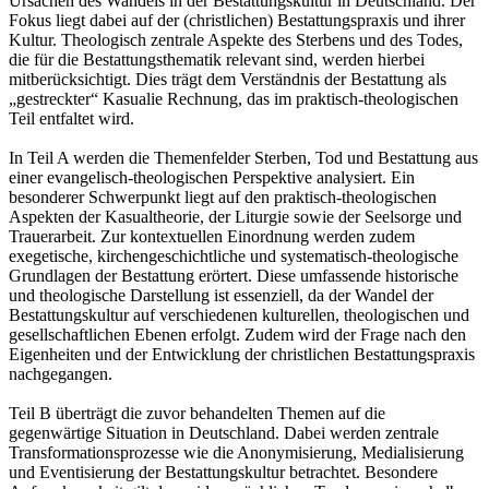
Ursachen des Wandels in der Bestattungskultur in Deutschland. Der
Fokus liegt dabei auf der (christlichen) Bestattungspraxis und ihrer
Kultur. Theologisch zentrale Aspekte des Sterbens und des Todes,
die für die Bestattungsthematik relevant sind, werden hierbei
mitberücksichtigt. Dies trägt dem Verständnis der Bestattung als
„gestreckter“ Kasualie Rechnung, das im praktisch-theologischen
Teil entfaltet wird.
In Teil A werden die Themenfelder Sterben, Tod und Bestattung aus
einer evangelisch-theologischen Perspektive analysiert. Ein
besonderer Schwerpunkt liegt auf den praktisch-theologischen
Aspekten der Kasualtheorie, der Liturgie sowie der Seelsorge und
Trauerarbeit. Zur kontextuellen Einordnung werden zudem
exegetische, kirchengeschichtliche und systematisch-theologische
Grundlagen der Bestattung erörtert. Diese umfassende historische
und theologische Darstellung ist essenziell, da der Wandel der
Bestattungskultur auf verschiedenen kulturellen, theologischen und
gesellschaftlichen Ebenen erfolgt. Zudem wird der Frage nach den
Eigenheiten und der Entwicklung der christlichen Bestattungspraxis
nachgegangen.
Teil B überträgt die zuvor behandelten Themen auf die
gegenwärtige Situation in Deutschland. Dabei werden zentrale
Transformationsprozesse wie die Anonymisierung, Medialisierung
und Eventisierung der Bestattungskultur betrachtet. Besondere