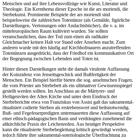
Menschen und auf ihre Lebensvollzüge wie Kunst, Literatur und
Theologie. Ein Kernthema dieser Epoche ist die ars moriendi, die
Sterbekunst. Prominente Beispiele der ars moriendi sind
beispielsweise die zahlreichen Totentänze (als Gemälde, figürliche
Darstellungen, Vertonungen oder Andachtsbücher), die v. a. im
mitteleuropäischen Raum kultiviert wurden. Sie sollten
veranschaulichen, dass der Tod zum einen als radikaler
Gleichmacher keinen Halt vor Stand oder Ansehen macht. Zum
anderen wurde mit den häufig auf Kirchhofmauern anzutreffenden
Totentänzen ausgedrückt, dass der Friedhof ein kommunikativer Ort
der Begegnung zwischen Lebenden und Toten ist.
Hinter diesen Darstellungen steht die damals virulente Auffassung
der Koinzidenz von Jenseitsgeschick und Bußfertigkeit der
Menschen. Ein Beispiel hierfür bieten die sog. anselmschen Fragen,
die vom Priester am Sterbebett als ein ultimativer Gewissensspiegel
gestellt werden sollten. Im Anschluss an die Märtyrer- und
Heiligenviten der Alten Kirche und unter dem Eindruck der
Sterbeberichte etwa von Franziskus von Assisi galt das sakramental-
ritualisiert codierte Sterben als erstrebenswert und heilsnotwendig.
Buß- und Fegefeuerpredigten untermauerten diese Auffassung auf
einer ethisch-pädagogischen Basis und verdrängten zunehmend die
altkirchliche Praxis der Leichenreden. Aus heutiger Perspektive
kann die ritualisierte Sterbebegleitung kritisch gewürdigt werden,
jedoch führte ihre sakramental-soteriologische Überfrachtung zu