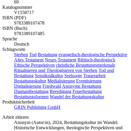
69
Katalognummer
V1558717
ISBN (PDF)
9783389107478
ISBN (Buch)
9783389107485
Sprache
Deutsch
Schlagworte
Sterben
Tod
Bestattung
evangelisch-theologische Perspektive
Altes Testament
Neues Testament
Biblisch-theologisch
Ethische Perspektiven
christliche Bestattungsmerkmale
Ritualisieren und Theologisieren von Sterben
Tod und
Bestattung
Sepulkralkultur
Seelsorge
Trauerarbeit
Bestattungskultur
Medialisierung
Eventisierung
Digitalisierung
Friedwald
Anonyme Bestattung
Diamantbestattung
Reerdigung
Feuerbestattung
Bestattungsformen
Wandel der Bestattungskultur
Produktsicherheit
GRIN Publishing GmbH
Arbeit zitieren
Anonym (Autor:in)
, 2024, Bestattungskultur im Wandel.
Historische Entwicklungen, theologische Perspektiven und