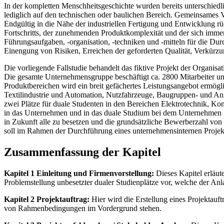
In der kompletten Menschheitsgeschichte wurden bereits unterschiedl
lediglich auf den technischen oder baulichen Bereich. Gemeinsames
Endgültig in die Nähe der industriellen Fertigung und Entwicklung
Fortschritts, der zunehmenden Produktkomplexität und der sich imm
Führungsaufgaben, -organisation, -techniken und -mitteln für die Dur
Einengung von Risiken, Erreichen der geforderten Qualität, Verkürzu
Die vorliegende Fallstudie behandelt das fiktive Projekt der Organ
Die gesamte Unternehmensgruppe beschäftigt ca. 2800 Mitarbeiter und
Produktbereichen wird ein breit gefächertes Leistungsangebot ermögl
Textilindustrie und Automation, Nutzfahrzeuge, Baugruppen- und An
zwei Plätze für duale Studenten in den Bereichen Elektrotechnik, K
in das Unternehmen und in das duale Studium bei dem Unternehmen geb
in Zukunft alle zu besetzen und die grundsätzliche Bewerberzahl von 
soll im Rahmen der Durchführung eines unternehmensinternen Projekt
Zusammenfassung der Kapitel
Kapitel 1 Einleitung und Firmenvorstellung:
Dieses Kapitel erläut
Problemstellung unbesetzter dualer Studienplätze vor, welche der Anla
Kapitel 2 Projektauftrag:
Hier wird die Erstellung eines Projektauft
von Rahmenbedingungen im Vordergrund stehen.