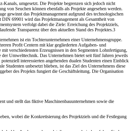
z-Kanals, umgesetzt. Die Projekte begrenzen sich jedoch nicht
ung von Seuchen können ebenfalls als Projekte angesehen werden.
tage gewinnt das Projektmanagement aufgrund des technologischen
aut DIN 69901 wird das Projektmanagement als Gesamtheit von
entsystem verfolgt dabei die Ziele: Erreichung des Projektziels,
laufende Transparenz über den aktuellen Stand des Projektes.3
nternehmen ist ein Tochterunternehmen einer Unternehmensgruppe.
hreren Profit Centern mit klar gegliederten Aufgaben- und
rte mit verschiedensten Erzeugnissen in den Segmenten Lohnfertigung,
er Umwelttechnik. Das Unternehmen bietet seit fünf Jahren jeweils
otenziell interessierten angehenden dualen Studenten einen Einblick
le Studenten unbesetzt blieben, ist das Ziel des Unternehmens diese
geber des Projekts fungiert die Geschäftsleitung. Die Organisation
ent und stellt das fiktive Maschinenbauunternehmen sowie die
rieben, wobei die Konkretisierung des Projektziels und die Festlegung