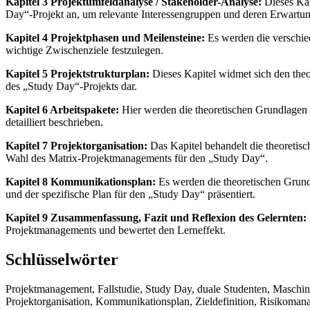
Kapitel 3 Projektumfeldanalyse / Stakeholder-Analyse:
Dieses Kap
Day“-Projekt an, um relevante Interessengruppen und deren Erwartun
Kapitel 4 Projektphasen und Meilensteine:
Es werden die verschie
wichtige Zwischenziele festzulegen.
Kapitel 5 Projektstrukturplan:
Dieses Kapitel widmet sich den theo
des „Study Day“-Projekts dar.
Kapitel 6 Arbeitspakete:
Hier werden die theoretischen Grundlagen z
detailliert beschrieben.
Kapitel 7 Projektorganisation:
Das Kapitel behandelt die theoretis
Wahl des Matrix-Projektmanagements für den „Study Day“.
Kapitel 8 Kommunikationsplan:
Es werden die theoretischen Grundl
und der spezifische Plan für den „Study Day“ präsentiert.
Kapitel 9 Zusammenfassung, Fazit und Reflexion des Gelernten:
Projektmanagements und bewertet den Lerneffekt.
Schlüsselwörter
Projektmanagement, Fallstudie, Study Day, duale Studenten, Maschine
Projektorganisation, Kommunikationsplan, Zieldefinition, Risikoma