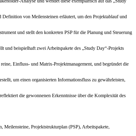
takeholder-Analyse und wendet diese exemplarisch auf das „Study
efinition von Meilensteinen erläutert, um den Projektablauf und
strument und stellt den konkreten PSP für die Planung und Steuerung
llt und beispielhaft zwei Arbeitspakete des „Study Day“-Projekts
 reine, Einfluss- und Matrix-Projektmanagement, und begründet die
tellt, um einen organisierten Informationsfluss zu gewährleisten,
reflektiert die gewonnenen Erkenntnisse über die Komplexität des
 Meilensteine, Projektstrukturplan (PSP), Arbeitspakete,