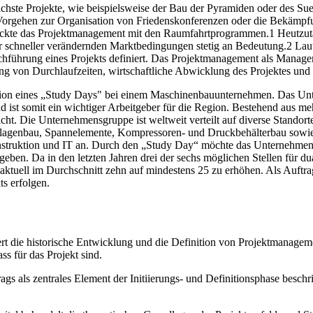
ichste Projekte, wie beispielsweise der Bau der Pyramiden oder des Sue
 Vorgehen zur Organisation von Friedenskonferenzen oder die Bekämpf
 rückte das Projektmanagement mit den Raumfahrtprogrammen.1 Heutzu
er schneller verändernden Marktbedingungen stetig an Bedeutung.2 L
chführung eines Projekts definiert. Das Projektmanagement als Managem
ng von Durchlaufzeiten, wirtschaftliche Abwicklung des Projektes und 
isation eines „Study Days" bei einem Maschinenbauunternehmen. Das U
 ist somit ein wichtiger Arbeitgeber für die Region. Bestehend aus me
icht. Die Unternehmensgruppe ist weltweit verteilt auf diverse Stando
lagenbau, Spannelemente, Kompressoren- und Druckbehälterbau sowie d
onstruktion und IT an. Durch den „Study Day“ möchte das Unternehmen p
en. Da in den letzten Jahren drei der sechs möglichen Stellen für dua
aktuell im Durchschnitt zehn auf mindestens 25 zu erhöhen. Als Auftrag
s erfolgen.
ert die historische Entwicklung und die Definition von Projektmanagem
ss für das Projekt sind.
rags als zentrales Element der Initiierungs- und Definitionsphase besch