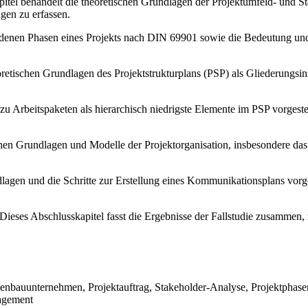
itel behandelt die theoretischen Grundlagen der Projektumfeld- und S
gen zu erfassen.
denen Phasen eines Projekts nach DIN 69901 sowie die Bedeutung und D
retischen Grundlagen des Projektstrukturplans (PSP) als Gliederungsin
u Arbeitspaketen als hierarchisch niedrigste Elemente im PSP vorgeste
chen Grundlagen und Modelle der Projektorganisation, insbesondere das
agen und die Schritte zur Erstellung eines Kommunikationsplans vorges
Dieses Abschlusskapitel fasst die Ergebnisse der Fallstudie zusammen, 
nbauunternehmen, Projektauftrag, Stakeholder-Analyse, Projektphasen,
nagement