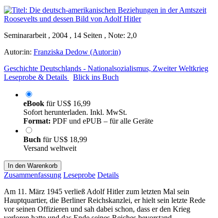
Seminararbeit , 2004 , 14 Seiten , Note: 2,0
Autor:in:
Franziska Dedow (Autor:in)
Geschichte Deutschlands - Nationalsozialismus, Zweiter Weltkrieg
Leseprobe & Details
Blick ins Buch
eBook
für
US$ 16,99
Sofort herunterladen. Inkl. MwSt.
Format:
PDF und ePUB – für alle Geräte
Buch
für
US$ 18,99
Versand weltweit
In den Warenkorb
Zusammenfassung
Leseprobe
Details
Am 11. März 1945 verließ Adolf Hitler zum letzten Mal sein
Hauptquartier, die Berliner Reichskanzlei, er hielt sein letzte Rede
vor seinen Offizieren und sah dabei schon, dass er den Krieg
verloren hatte und das Ende seines Reiches bevorstand.