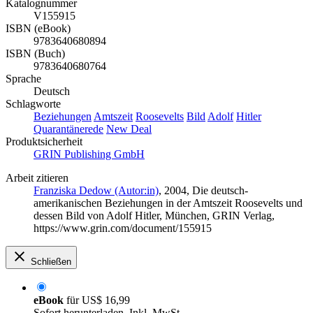
Katalognummer
V155915
ISBN (eBook)
9783640680894
ISBN (Buch)
9783640680764
Sprache
Deutsch
Schlagworte
Beziehungen
Amtszeit
Roosevelts
Bild
Adolf
Hitler
Quarantänerede
New Deal
Produktsicherheit
GRIN Publishing GmbH
Arbeit zitieren
Franziska Dedow (Autor:in)
, 2004, Die deutsch-
amerikanischen Beziehungen in der Amtszeit Roosevelts und
dessen Bild von Adolf Hitler, München, GRIN Verlag,
https://www.grin.com/document/155915
Schließen
eBook
für
US$ 16,99
Sofort herunterladen. Inkl. MwSt.