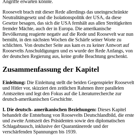
Angriffe erwarten könnte.
Roosevelt brach mit dieser Rede allerdings das uneingeschränkte
Neutralitätsgesetz und die Isolationspolitik der USA, da diese
Gesetze besagen, das sich die USA fernhält aus allen Streitigkeiten
fremder Mächte, auch der in Europa. Die amerikanische
Bevölkerung reagierte negativ auf die Rede und Roosevelt war nun
bemüht, in den nächsten Wochen die Schärfe seiner Worte zu
schlichten. Von deutscher Seite aus kam es zu keiner Antwort auf
Roosevelts Anschuldigungen und es wurde der Rede Anfangs, von
der deutschen Regierung aus, keine große Beachtung geschenkt.
Zusammenfassung der Kapitel
Einleitung:
Die Einleitung stellt die beiden Gegenspieler Roosevelt
und Hitler vor, skizziert den zeitlichen Rahmen ihrer parallelen
Amtszeiten und legt den Fokus auf die Literaturrecherche zur
deutsch-amerikanischen Geschichte.
I. Die deutsch- amerikanischen Beziehungen:
Dieses Kapitel
behandelt die Entstehung von Roosevelts Deutschlandbild, die erste
und zweite Amtszeit des Präsidenten sowie den diplomatischen
Schlagabtausch, inklusive der Quarantänerede und der
verschärfenden Spannungen bis 1939.