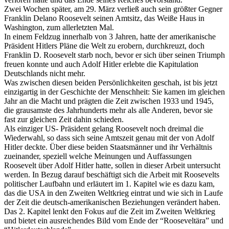
Zwei Wochen später, am 29. März verließ auch sein größter Gegner
Franklin Delano Roosevelt seinen Amtsitz, das Weiße Haus in
Washington, zum allerletzten Mal.
In einem Feldzug innerhalb von 3 Jahren, hatte der amerikanische
Präsident Hitlers Pläne die Welt zu erobern, durchkreuzt, doch
Franklin D. Roosevelt starb noch, bevor er sich über seinen Triumph
freuen konnte und auch Adolf Hitler erlebte die Kapitulation
Deutschlands nicht mehr.
Was zwischen diesen beiden Persönlichkeiten geschah, ist bis jetzt
einzigartig in der Geschichte der Menschheit: Sie kamen im gleichen
Jahr an die Macht und prägten die Zeit zwischen 1933 und 1945,
die grausamste des Jahrhunderts mehr als alle Anderen, bevor sie
fast zur gleichen Zeit dahin schieden.
Als einziger US- Präsident gelang Roosevelt noch dreimal die
Wiederwahl, so dass sich seine Amtszeit genau mit der von Adolf
Hitler deckte. Über diese beiden Staatsmänner und ihr Verhältnis
zueinander, speziell welche Meinungen und Auffassungen
Roosevelt über Adolf Hitler hatte, sollen in dieser Arbeit untersucht
werden. In Bezug darauf beschäftigt sich die Arbeit mit Roosevelts
politischer Laufbahn und erläutert im 1. Kapitel wie es dazu kam,
das die USA in den Zweiten Weltkrieg eintrat und wie sich in Laufe
der Zeit die deutsch-amerikanischen Beziehungen verändert haben.
Das 2. Kapitel lenkt den Fokus auf die Zeit im Zweiten Weltkrieg
und bietet ein ausreichendes Bild vom Ende der “Rooseveltära” und