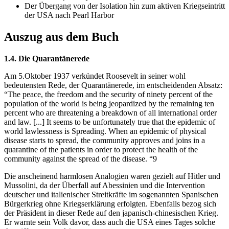
Der Übergang von der Isolation hin zum aktiven Kriegseintritt
der USA nach Pearl Harbor
Auszug aus dem Buch
1.4. Die Quarantänerede
Am 5.Oktober 1937 verkündet Roosevelt in seiner wohl
bedeutensten Rede, der Quarantänerede, im entscheidenden Absatz:
“The peace, the freedom and the security of ninety percent of the
population of the world is being jeopardized by the remaining ten
percent who are threatening a breakdown of all international order
and law. [...] It seems to be unfortunately true that the epidemic of
world lawlessness is Spreading. When an epidemic of physical
disease starts to spread, the community approves and joins in a
quarantine of the patients in order to protect the health of the
community against the spread of the disease. “9
Die anscheinend harmlosen Analogien waren gezielt auf Hitler und
Mussolini, da der Überfall auf Abessinien und die Intervention
deutscher und italienischer Streitkräfte im sogenannten Spanischen
Bürgerkrieg ohne Kriegserklärung erfolgten. Ebenfalls bezog sich
der Präsident in dieser Rede auf den japanisch-chinesischen Krieg.
Er warnte sein Volk davor, dass auch die USA eines Tages solche