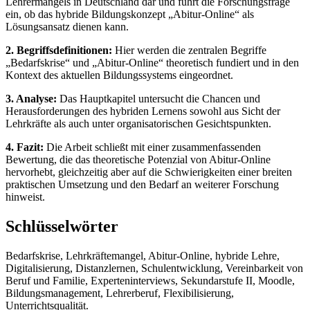
Lehrermangels in Deutschland dar und führt die Forschungsfrage
ein, ob das hybride Bildungskonzept „Abitur-Online“ als
Lösungsansatz dienen kann.
2. Begriffsdefinitionen:
Hier werden die zentralen Begriffe
„Bedarfskrise“ und „Abitur-Online“ theoretisch fundiert und in den
Kontext des aktuellen Bildungssystems eingeordnet.
3. Analyse:
Das Hauptkapitel untersucht die Chancen und
Herausforderungen des hybriden Lernens sowohl aus Sicht der
Lehrkräfte als auch unter organisatorischen Gesichtspunkten.
4. Fazit:
Die Arbeit schließt mit einer zusammenfassenden
Bewertung, die das theoretische Potenzial von Abitur-Online
hervorhebt, gleichzeitig aber auf die Schwierigkeiten einer breiten
praktischen Umsetzung und den Bedarf an weiterer Forschung
hinweist.
Schlüsselwörter
Bedarfskrise, Lehrkräftemangel, Abitur-Online, hybride Lehre,
Digitalisierung, Distanzlernen, Schulentwicklung, Vereinbarkeit von
Beruf und Familie, Experteninterviews, Sekundarstufe II, Moodle,
Bildungsmanagement, Lehrerberuf, Flexibilisierung,
Unterrichtsqualität.