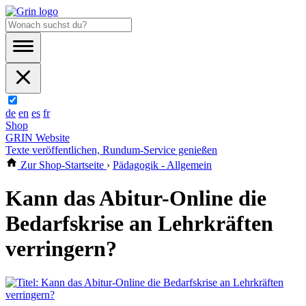
de
en
es
fr
Shop
GRIN Website
Texte veröffentlichen, Rundum-Service genießen
Zur Shop-Startseite
›
Pädagogik - Allgemein
Kann das Abitur-Online die
Bedarfskrise an Lehrkräften
verringern?