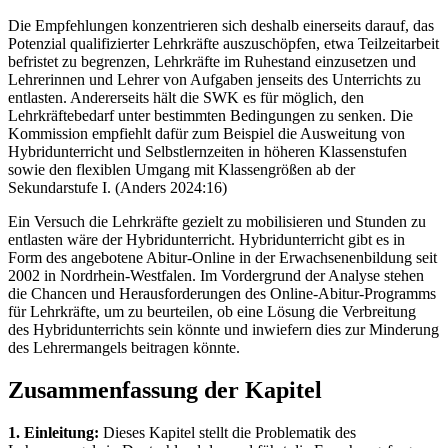
Die Empfehlungen konzentrieren sich deshalb einerseits darauf, das
Potenzial qualifizierter Lehrkräfte auszuschöpfen, etwa Teilzeitarbeit
befristet zu begrenzen, Lehrkräfte im Ruhestand einzusetzen und
Lehrerinnen und Lehrer von Aufgaben jenseits des Unterrichts zu
entlasten. Andererseits hält die SWK es für möglich, den
Lehrkräftebedarf unter bestimmten Bedingungen zu senken. Die
Kommission empfiehlt dafür zum Beispiel die Ausweitung von
Hybridunterricht und Selbstlernzeiten in höheren Klassenstufen
sowie den flexiblen Umgang mit Klassengrößen ab der
Sekundarstufe I. (Anders 2024:16)
Ein Versuch die Lehrkräfte gezielt zu mobilisieren und Stunden zu
entlasten wäre der Hybridunterricht. Hybridunterricht gibt es in
Form des angebotene Abitur-Online in der Erwachsenenbildung seit
2002 in Nordrhein-Westfalen. Im Vordergrund der Analyse stehen
die Chancen und Herausforderungen des Online-Abitur-Programms
für Lehrkräfte, um zu beurteilen, ob eine Lösung die Verbreitung
des Hybridunterrichts sein könnte und inwiefern dies zur Minderung
des Lehrermangels beitragen könnte.
Zusammenfassung der Kapitel
1. Einleitung:
Dieses Kapitel stellt die Problematik des