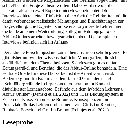
Anschluss werden die Möglichkeiten und Grenzen abgewichen, um
schließlich die Frage zu beantworten. Dabei wird sowohl die
Literatur als auch zwei Experteninterviews betrachtet. Die
Interviews bieten einen Einblick in die Arbeit der Lehrkräfte und die
damit verbundene realistische Meinungen und Einschätzungen zur
Fragestellung. Die Experten sind zwei anonymisierte Lehrerinnen,
die beide an einem Weiterbildungskolleg im Bildungsgang des
Abitur-Onlines arbeiten bzw. gearbeitet haben. Die kompletten
Interviews befinden sich im Anhang.
Der aktuelle Forschungsstand zum Thema ist noch sehr begrenzt. Es
gibt bisher nur wenige wissenschaftliche Monografien, die sich
ausführlich mit dem Thema befassen. Stattdessen gibt es einige
Zeitungsartikel und Berichte, die das Abitur-Online behandeln. Eine
zentrale Quelle für diese Hausarbeit ist die Arbeit von Demski,
Bellenberg und Im Brahm aus dem Jahr 2022 mit dem Titel
„Schulübergreifende Lehrpersonenkooperation im Kontext
digitalisierter Lernangebote: Befunde aus dem hybriden Lehrgang
Abitur-Online“ (Demski et.all. 2022) und „Das Bildungssystem in
Zeiten der Krise: Empirische Befunde, Konsequenzen und
Potenziale für das Lehren und Lernen“ von Christian Reintjes,
Raphaela Porsch und Grit Im Brahm (Reintjes et al. 2021)
Leseprobe