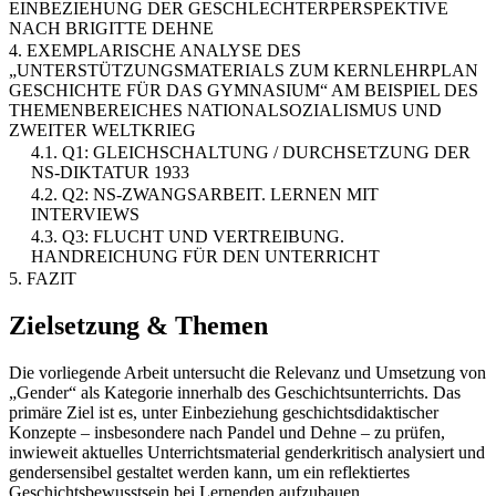
EINBEZIEHUNG DER GESCHLECHTERPERSPEKTIVE
NACH BRIGITTE DEHNE
4. EXEMPLARISCHE ANALYSE DES
„UNTERSTÜTZUNGSMATERIALS ZUM KERNLEHRPLAN
GESCHICHTE FÜR DAS GYMNASIUM“ AM BEISPIEL DES
THEMENBEREICHES NATIONALSOZIALISMUS UND
ZWEITER WELTKRIEG
4.1. Q1: GLEICHSCHALTUNG / DURCHSETZUNG DER
NS-DIKTATUR 1933
4.2. Q2: NS-ZWANGSARBEIT. LERNEN MIT
INTERVIEWS
4.3. Q3: FLUCHT UND VERTREIBUNG.
HANDREICHUNG FÜR DEN UNTERRICHT
5. FAZIT
Zielsetzung & Themen
Die vorliegende Arbeit untersucht die Relevanz und Umsetzung von
„Gender“ als Kategorie innerhalb des Geschichtsunterrichts. Das
primäre Ziel ist es, unter Einbeziehung geschichtsdidaktischer
Konzepte – insbesondere nach Pandel und Dehne – zu prüfen,
inwieweit aktuelles Unterrichtsmaterial genderkritisch analysiert und
gendersensibel gestaltet werden kann, um ein reflektiertes
Geschichtsbewusstsein bei Lernenden aufzubauen.