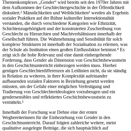
Themenkomplexes „Gender“ wird bereits seit den 1970er Jahren mit
dem Aufkommen der Geschlechtergeschichte in der Öffentlichkeit
diskutiert.² Männlichkeiten und Weiblichkeiten³ werden als Ergebnis
sozialer Praktiken auf der Bühne kultureller Intersektionalität
verstanden, die durch verschiedene Kategorien wie Ethnizität,
Schichtenzugehörigkeit und der konstruierten Zuschreibung von
Geschlecht zu Hierarchien und Machtverhältnissen innerhalb der
Gesellschaft führen. Die Wahrnehmung und Sensibilität für solch
komplexe Strukturen ist innerhalb der Sozialisation zu erlernen, was
der Schule als Institution einen großen Einflussfaktor beimisst.⁴ Es
zeigt sich die hohe Relevanz und eine damit einhergehende
Forderung, dass Gender als Dimension von Geschichtsbewusstsein
in den Geschichtsunterricht einbezogen werden muss. Hierbei
genügen Geschlechterdifferenzen als Leitlinien nicht, da sie ständig
in Relation zu weiteren, in ihrer Komplexität aufeinander
aufbauenden sozialen Faktoren in Beziehung gesetzt werden
müssten, um der Gefahr einer möglichen Verfestigung und
Tradierung von Geschlechterideologien vorzubeugen und ein
gendersensibles und reflektiertes Geschichtsbewusstsein zu
vermitteln.⁵
Innerhalb der Forschung war Dehne eine der ersten
Wegbereiterinnen für die Einbeziehung von Gender in den
Geschichtsunterricht. Darauf folgten zahlreiche weitere, meist
qualitative ausgelegte Beiträge, die sich hauptsächlich auf