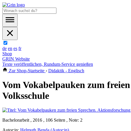
de
en
es
fr
Shop
GRIN Website
Texte veröffentlichen, Rundum-Service genießen
Zur Shop-Startseite
›
Didaktik - Englisch
Vom Vokabelpauken zum freien 
Volksschule
Bachelorarbeit , 2016 , 106 Seiten , Note: 2
Autor:in:
Helmuth Benda (Autor:in)