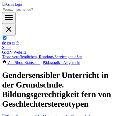
de
en
es
fr
Shop
GRIN Website
Texte veröffentlichen, Rundum-Service genießen
Zur Shop-Startseite
›
Pädagogik - Allgemein
Gendersensibler Unterricht in
der Grundschule.
Bildungsgerechtigkeit fern von
Geschlechterstereotypen