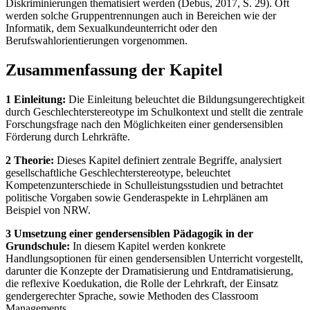
Diskriminierungen thematisiert werden (Debus, 2017, S. 29). Oft
werden solche Gruppentrennungen auch in Bereichen wie der
Informatik, dem Sexualkundeunterricht oder den
Berufswahlorientierungen vorgenommen.
Zusammenfassung der Kapitel
1 Einleitung:
Die Einleitung beleuchtet die Bildungsungerechtigkeit
durch Geschlechterstereotype im Schulkontext und stellt die zentrale
Forschungsfrage nach den Möglichkeiten einer gendersensiblen
Förderung durch Lehrkräfte.
2 Theorie:
Dieses Kapitel definiert zentrale Begriffe, analysiert
gesellschaftliche Geschlechterstereotype, beleuchtet
Kompetenzunterschiede in Schulleistungsstudien und betrachtet
politische Vorgaben sowie Genderaspekte in Lehrplänen am
Beispiel von NRW.
3 Umsetzung einer gendersensiblen Pädagogik in der
Grundschule:
In diesem Kapitel werden konkrete
Handlungsoptionen für einen gendersensiblen Unterricht vorgestellt,
darunter die Konzepte der Dramatisierung und Entdramatisierung,
die reflexive Koedukation, die Rolle der Lehrkraft, der Einsatz
gendergerechter Sprache, sowie Methoden des Classroom
Managements.