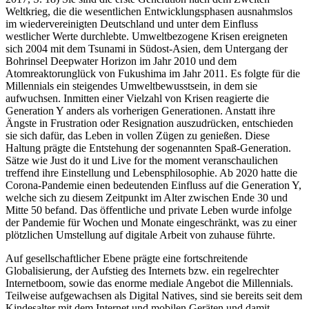
Weltkrieg, die die wesentlichen Entwicklungsphasen ausnahmslos
im wiedervereinigten Deutschland und unter dem Einfluss
westlicher Werte durchlebte. Umweltbezogene Krisen ereigneten
sich 2004 mit dem Tsunami in Südost-Asien, dem Untergang der
Bohrinsel Deepwater Horizon im Jahr 2010 und dem
Atomreaktorunglück von Fukushima im Jahr 2011. Es folgte für die
Millennials ein steigendes Umweltbewusstsein, in dem sie
aufwuchsen. Inmitten einer Vielzahl von Krisen reagierte die
Generation Y anders als vorherigen Generationen. Anstatt ihre
Ängste in Frustration oder Resignation auszudrücken, entschieden
sie sich dafür, das Leben in vollen Zügen zu genießen. Diese
Haltung prägte die Entstehung der sogenannten Spaß-Generation.
Sätze wie Just do it und Live for the moment veranschaulichen
treffend ihre Einstellung und Lebensphilosophie. Ab 2020 hatte die
Corona-Pandemie einen bedeutenden Einfluss auf die Generation Y,
welche sich zu diesem Zeitpunkt im Alter zwischen Ende 30 und
Mitte 50 befand. Das öffentliche und private Leben wurde infolge
der Pandemie für Wochen und Monate eingeschränkt, was zu einer
plötzlichen Umstellung auf digitale Arbeit von zuhause führte.
Auf gesellschaftlicher Ebene prägte eine fortschreitende
Globalisierung, der Aufstieg des Internets bzw. ein regelrechter
Internetboom, sowie das enorme mediale Angebot die Millennials.
Teilweise aufgewachsen als Digital Natives, sind sie bereits seit dem
Kindesalter mit dem Internet und mobilen Geräten und damit