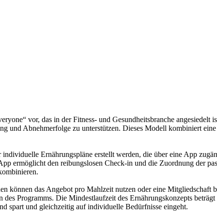
everyone“ vor, das in der Fitness- und Gesundheitsbranche angesiedelt ist
g und Abnehmerfolge zu unterstützen. Dieses Modell kombiniert eine
 individuelle Ernährungspläne erstellt werden, die über eine App zugän
App ermöglicht den reibungslosen Check-in und die Zuordnung der pass
kombinieren.
n können das Angebot pro Mahlzeit nutzen oder eine Mitgliedschaft buc
 des Programms. Die Mindestlaufzeit des Ernährungskonzepts beträgt 
nd spart und gleichzeitig auf individuelle Bedürfnisse eingeht.