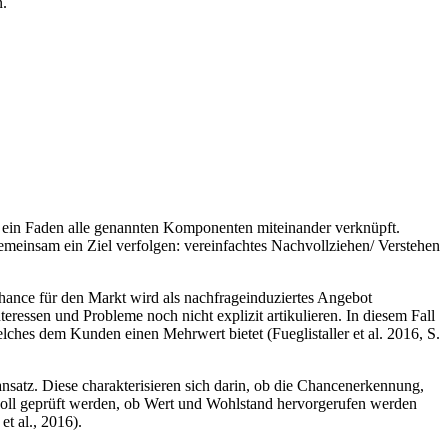
n.
wie ein Faden alle genannten Komponenten miteinander verknüpft.
meinsam ein Ziel verfolgen: vereinfachtes Nachvollziehen/ Verstehen
Chance für den Markt wird als nachfrageinduziertes Angebot
eressen und Probleme noch nicht explizit artikulieren. In diesem Fall
ches dem Kunden einen Mehrwert bietet (Fueglistaller et al. 2016, S.
satz. Diese charakterisieren sich darin, ob die Chancenerkennung,
 soll geprüft werden, ob Wert und Wohlstand hervorgerufen werden
t al., 2016).