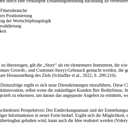
n durch eine verknüpfte Ernährungsberatung nachhaltig zu verbesser
 Fitnessbranche
en Positionierung
lung der Wertschöpfungslogik
nvalidierung
iken
 zu überzeugen, gilt die „Story“ als ein elementares Instrument, die 
Venture Growth-, und Customer-Story) Gebrauch gemacht werden, die ge
e Herausstellung des Ziels (Schlaffke et al., 2022, S. 209-210).
. Demzufolge ergibt es sich neue Dienstleistungen einzuführen. Diese 
uktinnovation, selbst wenn die zukünftigen Kunden Ihre Bedürfnisse, Int
ezielt zu erkennen, um daraus das angepasste Angebot zu ermitteln, wel
rschiedenen Perspektiven: Der Entdeckungsansatz und der Entstehungsan
ger Informationen in neuer Form bedarf. Ergibt sich die Möglichkeit,
ertragbar gehalten wird, kann auch die Idee realisiert werden (Volery e