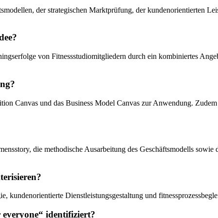
modellen, der strategischen Marktprüfung, der kundenorientierten Lei
idee?
ngserfolge von Fitnessstudiomitgliedern durch ein kombiniertes Angebo
ung?
tion Canvas und das Business Model Canvas zur Anwendung. Zudem wird
ehmensstory, die methodische Ausarbeitung des Geschäftsmodells sowie di
terisieren?
ie, kundenorientierte Dienstleistungsgestaltung und fitnessprozessbeg
 everyone“ identifiziert?