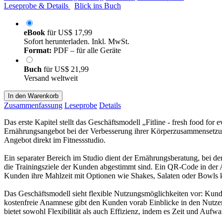
Leseprobe & Details
Blick ins Buch
eBook
für
US$ 17,99
Sofort herunterladen. Inkl. MwSt.
Format:
PDF – für alle Geräte
Buch
für
US$ 21,99
Versand weltweit
In den Warenkorb
Zusammenfassung
Leseprobe
Details
Das erste Kapitel stellt das Geschäftsmodell „Fitline - fresh food for 
Ernährungsangebot bei der Verbesserung ihrer Körperzusammensetzun
Angebot direkt im Fitnessstudio.
Ein separater Bereich im Studio dient der Ernährungsberatung, bei der
die Trainingsziele der Kunden abgestimmt sind. Ein QR-Code in der 
Kunden ihre Mahlzeit mit Optionen wie Shakes, Salaten oder Bowls 
Das Geschäftsmodell sieht flexible Nutzungsmöglichkeiten vor: Kunde
kostenfreie Anamnese gibt den Kunden vorab Einblicke in den Nutzen
bietet sowohl Flexibilität als auch Effizienz, indem es Zeit und Aufwa