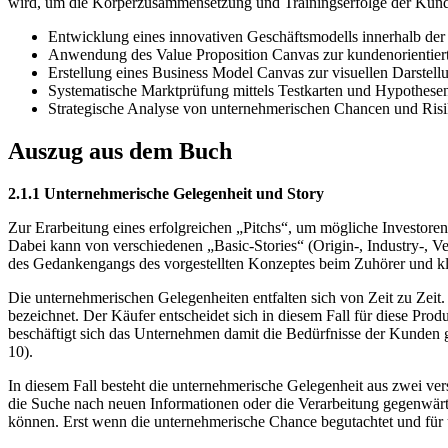
wird, um die Körperzusammensetzung und Trainingserfolge der Kunde
Entwicklung eines innovativen Geschäftsmodells innerhalb der
Anwendung des Value Proposition Canvas zur kundenorientiert
Erstellung eines Business Model Canvas zur visuellen Darstel
Systematische Marktprüfung mittels Testkarten und Hypothese
Strategische Analyse von unternehmerischen Chancen und Ris
Auszug aus dem Buch
2.1.1 Unternehmerische Gelegenheit und Story
Zur Erarbeitung eines erfolgreichen „Pitchs“, um mögliche Investoren
Dabei kann von verschiedenen „Basic-Stories“ (Origin-, Industry-, 
des Gedankengangs des vorgestellten Konzeptes beim Zuhörer und klar
Die unternehmerischen Gelegenheiten entfalten sich von Zeit zu Zeit
bezeichnet. Der Käufer entscheidet sich in diesem Fall für diese Prod
beschäftigt sich das Unternehmen damit die Bedürfnisse der Kunden g
10).
In diesem Fall besteht die unternehmerische Gelegenheit aus zwei ve
die Suche nach neuen Informationen oder die Verarbeitung gegenwärti
können. Erst wenn die unternehmerische Chance begutachtet und für üb