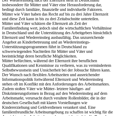
Der Wiedereinstieg nach der Elternzeit stellt in Deutschland
insbesondere für Mütter und Väter eine Herausforderung dar,
bedingt durch familiäre, finanzielle und individuelle Faktoren.
Mütter wie Väter haben das Recht auf bis zu drei Jahre Elternzeit
und diese Zeit kann in bis zu drei Zeitabschnitte unterteilen.
Mütter und Väter schätzen die Elternzeit als Zeit der
Familienfindung wert, jedoch sind die wirtschaftlichen Verhältnisse
in Deutschland und die Unterstützung des Arbeitgebers hinsichtlich
Elternzeit und Wiedereinstieg ausbaufähig. Das unzureichende
Angebot an Kinderbetreuung und an Wiedereinstiegs-
Unterstützungsprogrammen führt in Deutschland zu
schwerwiegenden Nachteilen für Mütter und Väter und
beeinträchtigt deren berufliche Möglichkeiten.
Mütter befürchten, während der Elternzeit ihre beruflichen
Qualifikationen und Kenntnisse zu verlieren, was zu vermindertem
Selbstbewusstsein und Unsicherheit bei der Jobsuche führen kann.
Der Wunsch nach flexiblen Arbeitszeiten und ausreichender
Informationspolitik fortwährend Elternzeit und Wiedereinstieg
stehen oft im Konflikt mit den Anforderungen des Arbeitsmarktes.
Zudem stoßen Väter wie Mütter- letztere häufiger- auf
Diskrimierungsformen in Bezug auf den Wiedereinstieg auf dem
Arbeitsmarkt, verursacht durch veraltete Rollenbilder, die in der
deutschen Gesellschaft mit klaren Vorstellungen wie
Kindererziehung und Geldverdienen verankert sind. Eine
familienfreundliche Arbeitsumgebung zu schaffen ist wichtig für die