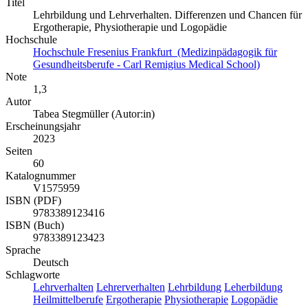
Titel
Lehrbildung und Lehrverhalten. Differenzen und Chancen für
Ergotherapie, Physiotherapie und Logopädie
Hochschule
Hochschule Fresenius Frankfurt (Medizinpädagogik für
Gesundheitsberufe - Carl Remigius Medical School)
Note
1,3
Autor
Tabea Stegmüller (Autor:in)
Erscheinungsjahr
2023
Seiten
60
Katalognummer
V1575959
ISBN (PDF)
9783389123416
ISBN (Buch)
9783389123423
Sprache
Deutsch
Schlagworte
Lehrverhalten
Lehrerverhalten
Lehrbildung
Leherbildung
Heilmittelberufe
Ergotherapie
Physiotherapie
Logopädie