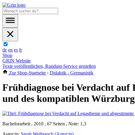
de
en
es
fr
Shop
GRIN Website
Texte veröffentlichen, Rundum-Service genießen
Zur Shop-Startseite
›
Didaktik - Germanistik
Frühdiagnose bei Verdacht auf
und des kompatiblen Würzburg
Bachelorarbeit , 2010 , 67 Seiten , Note: 1,3
Autor:in:
Sarah Weihrauch (Autor:in)