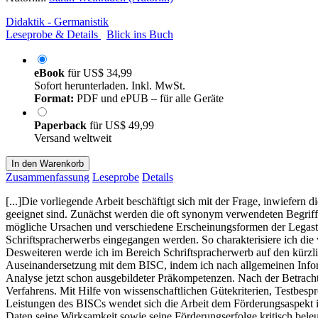
Didaktik - Germanistik
Leseprobe & Details
Blick ins Buch
eBook
für
US$ 34,99
Sofort herunterladen. Inkl. MwSt.
Format:
PDF und ePUB – für alle Geräte
Paperback
für
US$ 49,99
Versand weltweit
In den Warenkorb
Zusammenfassung
Leseprobe
Details
[...]Die vorliegende Arbeit beschäftigt sich mit der Frage, inwiefe
geeignet sind. Zunächst werden die oft synonym verwendeten Begriff
mögliche Ursachen und verschiedene Erscheinungsformen der Legast
Schriftspracherwerbs eingegangen werden. So charakterisiere ich die
Desweiteren werde ich im Bereich Schriftspracherwerb auf den kürzlic
Auseinandersetzung mit dem BISC, indem ich nach allgemeinen Inform
Analyse jetzt schon ausgebildeter Präkompetenzen. Nach der Betrach
Verfahrens. Mit Hilfe von wissenschaftlichen Gütekriterien, Testbes
Leistungen des BISCs wendet sich die Arbeit dem Förderungsaspekt i
Daten seine Wirksamkeit sowie seine Förderungserfolge kritisch beleu