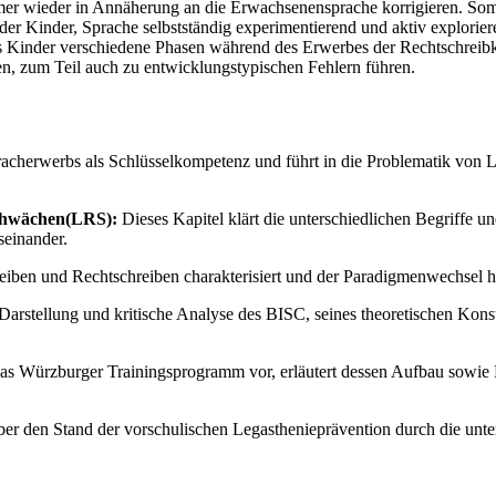
mer wieder in Annäherung an die Erwachsenensprache korrigieren. Som
der Kinder, Sprache selbstständig experimentierend und aktiv explorie
ss Kinder verschiedene Phasen während des Erwerbes der Rechtschreibk
en, zum Teil auch zu entwicklungstypischen Fehlern führen.
racherwerbs als Schlüsselkompetenz und führt in die Problematik von 
schwächen(LRS):
Dieses Kapitel klärt die unterschiedlichen Begriffe u
seinander.
iben und Rechtschreiben charakterisiert und der Paradigmenwechsel hin
te Darstellung und kritische Analyse des BISC, seines theoretischen Kons
 das Würzburger Trainingsprogramm vor, erläutert dessen Aufbau sowie 
ber den Stand der vorschulischen Legasthenieprävention durch die unte