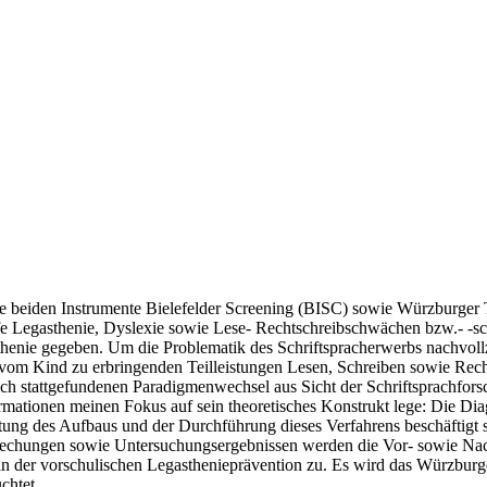
rn die beiden Instrumente Bielefelder Screening (BISC) sowie Würzburg
e Legasthenie, Dyslexie sowie Lese- Rechtschreibschwächen bzw.- -sch
henie gegeben. Um die Problematik des Schriftspracherwerbs nachvol
 vom Kind zu erbringenden Teilleistungen Lesen, Schreiben sowie Rech
h stattgefundenen Paradigmenwechsel aus Sicht der Schriftsprachforsch
ationen meinen Fokus auf sein theoretisches Konstrukt lege: Die Dia
tung des Aufbaus und der Durchführung dieses Verfahrens beschäftigt 
prechungen sowie Untersuchungsergebnissen werden die Vor- sowie Nach
n der vorschulischen Legasthenieprävention zu. Es wird das Würzburg
chtet.