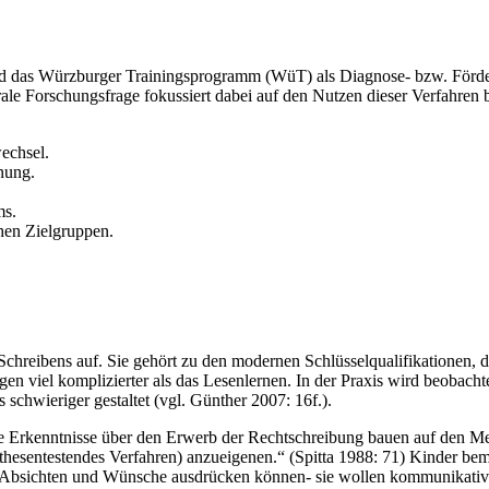
und das Würzburger Trainingsprogramm (WüT) als Diagnose- bzw. Förde
rale Forschungsfrage fokussiert dabei auf den Nutzen dieser Verfahren 
echsel.
nung.
ms.
hen Zielgruppen.
 Schreibens auf. Sie gehört zu den modernen Schlüsselqualifikationen
ngen viel komplizierter als das Lesenlernen. In der Praxis wird beobach
schwieriger gestaltet (vgl. Günther 2007: 16f.).
Die Erkenntnisse über den Erwerb der Rechtschreibung bauen auf den Me
thesentestendes Verfahren) anzueigenen.“ (Spitta 1988: 71) Kinder bem
e, Absichten und Wünsche ausdrücken können- sie wollen kommunikativ 