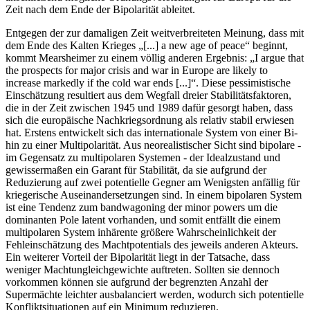
Zeit nach dem Ende der Bipolarität ableitet.
Entgegen der zur damaligen Zeit weitverbreiteten Meinung, dass mit
dem Ende des Kalten Krieges „[...] a new age of peace“ beginnt,
kommt Mearsheimer zu einem völlig anderen Ergebnis: „I argue that
the prospects for major crisis and war in Europe are likely to
increase markedly if the cold war ends [...]“. Diese pessimistische
Einschätzung resultiert aus dem Wegfall dreier Stabilitätsfaktoren,
die in der Zeit zwischen 1945 und 1989 dafür gesorgt haben, dass
sich die europäische Nachkriegsordnung als relativ stabil erwiesen
hat. Erstens entwickelt sich das internationale System von einer Bi-
hin zu einer Multipolarität. Aus neorealistischer Sicht sind bipolare -
im Gegensatz zu multipolaren Systemen - der Idealzustand und
gewissermaßen ein Garant für Stabilität, da sie aufgrund der
Reduzierung auf zwei potentielle Gegner am Wenigsten anfällig für
kriegerische Auseinandersetzungen sind. In einem bipolaren System
ist eine Tendenz zum bandwagoning der minor powers um die
dominanten Pole latent vorhanden, und somit entfällt die einem
multipolaren System inhärente größere Wahrscheinlichkeit der
Fehleinschätzung des Machtpotentials des jeweils anderen Akteurs.
Ein weiterer Vorteil der Bipolarität liegt in der Tatsache, dass
weniger Machtungleichgewichte auftreten. Sollten sie dennoch
vorkommen können sie aufgrund der begrenzten Anzahl der
Supermächte leichter ausbalanciert werden, wodurch sich potentielle
Konfliktsituationen auf ein Minimum reduzieren.