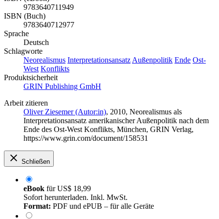
9783640711949
ISBN (Buch)
9783640712977
Sprache
Deutsch
Schlagworte
Neorealismus
Interpretationsansatz
Außenpolitik
Ende
Ost-
West
Konflikts
Produktsicherheit
GRIN Publishing GmbH
Arbeit zitieren
Oliver Ziesemer (Autor:in)
, 2010, Neorealismus als
Interpretationsansatz amerikanischer Außenpolitik nach dem
Ende des Ost-West Konflikts, München, GRIN Verlag,
https://www.grin.com/document/158531
Schließen
eBook
für
US$ 18,99
Sofort herunterladen. Inkl. MwSt.
Format:
PDF und ePUB – für alle Geräte