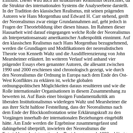
Einfluss. Dieser wird auch als struktureller Realismus bezeichnet, da
die Struktur des internationalen Systems die Analyseebene darstellt.
In der Tradition des klassischen Realismus, mit seinen prägenden
Autoren wie Hans Morgenthau und Edward H. Carr stehend, greift
der Neorealismus zwar einige Grundannahmen auf, geht jedoch in
Fragen der Theoriebildung über diesen hinaus. Im Rahmen dieser
Hausarbeit wird darauf eingegangen welche Rolle der Neorealismus
als Interpretationsansatz amerikanischer Außenpolitik einnimmt. Auf
den klassischen Realismus nach Hans Morgenthau bezugnehmend,
werden die Grundlagen und Modifikationen der neorealistischen
Theorie von Kenneth Waltz und die Ausdifferenzierung von John
Mearsheimer erläutert. Im weiteren Verlauf wird anhand vier
prägender Essays eben genannter Autoren, die allesamt zwischen
1990 und 2000 erschienen sind chronologisch gezeigt, wie durch
den Neorealismus die Ordnung in Europa nach dem Ende des Ost-
West Konfliktes zu erklären ist, welche globalen
ordnungspolitischen Möglichkeiten daraus resultieren und wie die
Rolle internationaler Organisationen in diesem Zusammenhang zu
bewerten ist. Auf Basis einer bissigen Fundamentalkritik am
liberalen Institutionalismus widerlegen Waltz und Mearsheimer die
aus ihrer Sicht haltlose Feststellung, dass der Neorealismus nach
dem Ende der Blockkonfrontation seine Erklärungskraft zu den
Vorgängen innerhalb der internationalen Beziehungen eingebüßt
hätte. Am Ende werden die Ergebnisse zusammengefasst und
dahingehend überprüft, inwiefern der Neorealismus die