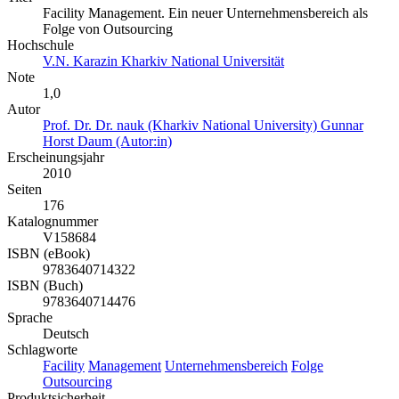
Facility Management. Ein neuer Unternehmensbereich als
Folge von Outsourcing
Hochschule
V.N. Karazin Kharkiv National Universität
Note
1,0
Autor
Prof. Dr. Dr. nauk (Kharkiv National University) Gunnar
Horst Daum (Autor:in)
Erscheinungsjahr
2010
Seiten
176
Katalognummer
V158684
ISBN (eBook)
9783640714322
ISBN (Buch)
9783640714476
Sprache
Deutsch
Schlagworte
Facility
Management
Unternehmensbereich
Folge
Outsourcing
Produktsicherheit