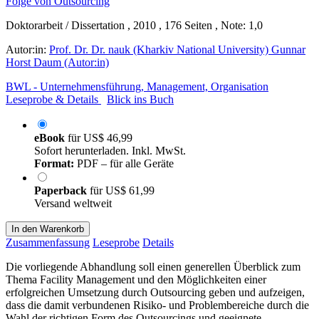
Doktorarbeit / Dissertation , 2010 , 176 Seiten , Note: 1,0
Autor:in:
Prof. Dr. Dr. nauk (Kharkiv National University) Gunnar
Horst Daum (Autor:in)
BWL - Unternehmensführung, Management, Organisation
Leseprobe & Details
Blick ins Buch
eBook
für
US$ 46,99
Sofort herunterladen. Inkl. MwSt.
Format:
PDF – für alle Geräte
Paperback
für
US$ 61,99
Versand weltweit
In den Warenkorb
Zusammenfassung
Leseprobe
Details
Die vorliegende Abhandlung soll einen generellen Überblick zum
Thema Facility Management und den Möglichkeiten einer
erfolgreichen Umsetzung durch Outsourcing geben und aufzeigen,
dass die damit verbundenen Risiko- und Problembereiche durch die
Wahl der richtigen Form des Outsourcings und geeignete