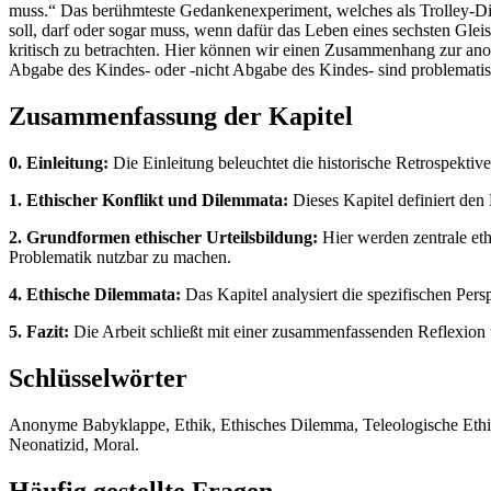
muss.“ Das berühmteste Gedankenexperiment, welches als Trolley-Dile
soll, darf oder sogar muss, wenn dafür das Leben eines sechsten Gle
kritisch zu betrachten. Hier können wir einen Zusammenhang zur an
Abgabe des Kindes- oder -nicht Abgabe des Kindes- sind problematis
Zusammenfassung der Kapitel
0. Einleitung:
Die Einleitung beleuchtet die historische Retrospekti
1. Ethischer Konflikt und Dilemmata:
Dieses Kapitel definiert den
2. Grundformen ethischer Urteilsbildung:
Hier werden zentrale eth
Problematik nutzbar zu machen.
4. Ethische Dilemmata:
Das Kapitel analysiert die spezifischen Per
5. Fazit:
Die Arbeit schließt mit einer zusammenfassenden Reflexion u
Schlüsselwörter
Anonyme Babyklappe, Ethik, Ethisches Dilemma, Teleologische Ethik, 
Neonatizid, Moral.
Häufig gestellte Fragen