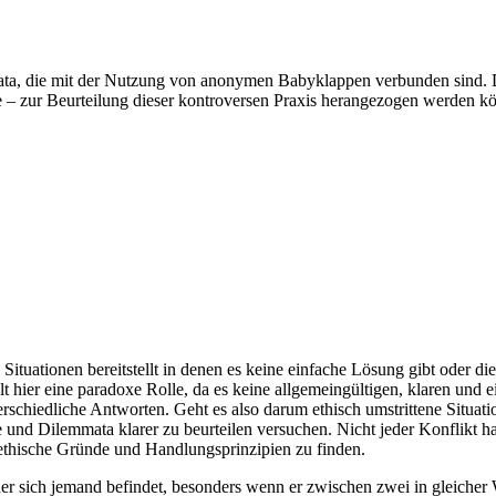
ata, die mit der Nutzung von anonymen Babyklappen verbunden sind. Da
 – zur Beurteilung dieser kontroversen Praxis herangezogen werden k
tuationen bereitstellt in denen es keine einfache Lösung gibt oder die
lt hier eine paradoxe Rolle, da es keine allgemeingültigen, klaren un
rschiedliche Antworten. Geht es also darum ethisch umstrittene Situati
kte und Dilemmata klarer zu beurteilen versuchen. Nicht jeder Konflikt
e ethische Gründe und Handlungsprinzipien zu finden.
der sich jemand befindet, besonders wenn er zwischen zwei in gleich