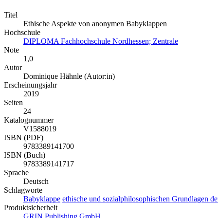
Titel
Ethische Aspekte von anonymen Babyklappen
Hochschule
DIPLOMA Fachhochschule Nordhessen; Zentrale
Note
1,0
Autor
Dominique Hähnle (Autor:in)
Erscheinungsjahr
2019
Seiten
24
Katalognummer
V1588019
ISBN (PDF)
9783389141700
ISBN (Buch)
9783389141717
Sprache
Deutsch
Schlagworte
Babyklappe
ethische und sozialphilosophischen Grundlagen de
Produktsicherheit
GRIN Publishing GmbH