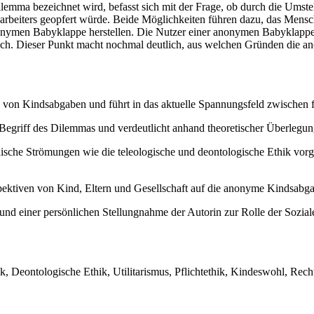
mma bezeichnet wird, befasst sich mit der Frage, ob durch die Umstel
isarbeiters geopfert würde. Beide Möglichkeiten führen dazu, das Men
onymen Babyklappe herstellen. Die Nutzer einer anonymen Babyklappe 
ch. Dieser Punkt macht nochmal deutlich, aus welchen Gründen die ano
ve von Kindsabgaben und führt in das aktuelle Spannungsfeld zwischen 
 Begriff des Dilemmas und verdeutlicht anhand theoretischer Überlegu
ische Strömungen wie die teleologische und deontologische Ethik vorg
spektiven von Kind, Eltern und Gesellschaft auf die anonyme Kindsabg
nd einer persönlichen Stellungnahme der Autorin zur Rolle der Sozial
Deontologische Ethik, Utilitarismus, Pflichtethik, Kindeswohl, Recht