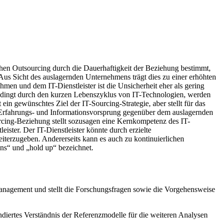
chen Outsourcing durch die Dauerhaftigkeit der Beziehung bestimmt,
us Sicht des auslagernden Unternehmens trägt dies zu einer erhöhten
n und dem IT-Dienstleister ist die Unsicherheit eher als gering
 Bedingt durch den kurzen Lebenszyklus von IT-Technologien, werden
in gewünschtes Ziel der IT-Sourcing-Strategie, aber stellt für das
en Erfahrungs- und Informationsvorsprung gegenüber dem auslagernden
rcing-Beziehung stellt sozusagen eine Kernkompetenz des IT-
eister. Der IT-Dienstleister könnte durch erzielte
iterzugeben. Andererseits kann es auch zu kontinuierlichen
ons“ und „hold up“ bezeichnet.
anagement und stellt die Forschungsfragen sowie die Vorgehensweise
diertes Verständnis der Referenzmodelle für die weiteren Analysen