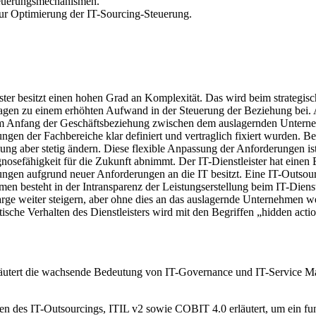
teuerungsmechanismen.
r Optimierung der IT-Sourcing-Steuerung.
ter besitzt einen hohen Grad an Komplexität. Das wird beim strategis
ragen zu einem erhöhten Aufwand in der Steuerung der Beziehung bei. A
 Anfang der Geschäftsbeziehung zwischen dem auslagernden Unternehme
ngen der Fachbereiche klar definiert und vertraglich fixiert wurden.
g aber stetig ändern. Diese flexible Anpassung der Anforderungen ist e
ognosefähigkeit für die Zukunft abnimmt. Der IT-Dienstleister hat ein
ungen aufgrund neuer Anforderungen an die IT besitzt. Eine IT-Outsou
men besteht in der Intransparenz der Leistungserstellung beim IT-Dienstl
rge weiter steigern, aber ohne dies an das auslagernde Unternehmen we
sche Verhalten des Dienstleisters wird mit den Begriffen „hidden acti
rläutert die wachsende Bedeutung von IT-Governance und IT-Service M
n des IT-Outsourcings, ITIL v2 sowie COBIT 4.0 erläutert, um ein fun