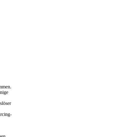
ommen.
enige
slöser
rcing-
hen