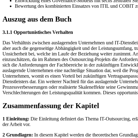
Entwicklung eines Governance-Modells mit sechs zentralen S
Bewertung des kombinierten Einsatzes von ITIL und COBIT zu
Auszug aus dem Buch
3.1.1 Opportunistisches Verhalten
Das Verhältnis zwischen auslagernden Unternehmen und IT-Dienstleis
aber auch die gegenseitige Abhängigkeit und der Leistungsumfang, t
Unsicherheit bei, welche im Laufe der Beziehung weiter zunimmt. Am
einzuschätzen, da im Rahmen des Outsourcing-Projekts die Anforderu
sich die Anforderungen der Fachbereiche in der zukünftigen Entwicklun
auslagernde Unternehmen eine nachteilige Situation dar, weil die Pr
Unternehmen, womit es einen Vorteil bei zukünftigen Vertragsanpass
Dienstleisters dar. Ein weiterer Nachteil für das auslagernde Unterneh
Prozessverbesserungen oder realisierte Skaleneffekte seine Gewinnma
Verschlechterungen der Leistungsqualität kommen. Dieses opportunisti
Zusammenfassung der Kapitel
1 Einleitung:
Die Einleitung definiert das Thema IT-Outsourcing, e
der Arbeit vor.
2 Grundlagen:
In diesem Kapitel werden die theoretischen Grundlage