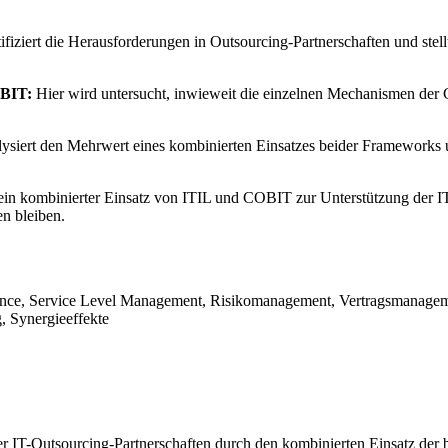
ifiziert die Herausforderungen in Outsourcing-Partnerschaften und stell
OBIT:
Hier wird untersucht, inwieweit die einzelnen Mechanismen der
lysiert den Mehrwert eines kombinierten Einsatzes beider Frameworks 
s ein kombinierter Einsatz von ITIL und COBIT zur Unterstützung der 
n bleiben.
nce, Service Level Management, Risikomanagement, Vertragsmanageme
 Synergieeffekte
cher IT-Outsourcing-Partnerschaften durch den kombinierten Einsatz d