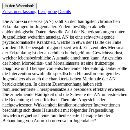
In den Warenkorb
Zusammenfassung
Leseprobe
Details
Die Anorexia nervosa (AN) zählt zu den häufigsten chronischen
Erkrankungen im Jugendalter. Zudem bestätigen aktuelle
epidemiologische Daten, dass die Zahl der Neuerkrankungen unter
Jugendlichen weiterhin ansteigt. AN ist eine schwerwiegende
psychosomatische Krankheit, welche in etwa der Hälfte der Fälle
vor dem 18. Lebensjahr diagnostiziert wird. Ein zentrales Merkmal
der Erkrankung ist der absichtlich herbeigeführte Gewichtsverlust,
welcher lebensbedrohliche Ausmaße annehmen kann. Angesichts
der hohen Morbiditäts- und Mortalitätsrate ist eine frühzeitige
Diagnose und Therapie von entscheidender Bedeutung. Dabei sollte
die Intervention sowohl die spezifischen Herausforderungen des
Jugendalters als auch die charakteristischen Merkmale der AN
berücksichtigen. In diesem Zusammenhang haben sich
familienorientierte Therapieansätze als besonders effektiv erwiesen.
Die zunehmende Häufigkeit und die Schwere der AN unterstreichen
die Bedeutung einer effektiven Therapie. Angesichts der
nachgewiesenen Wirksamkeit familienorientierter Interventionen
beschäftigt sich diese Hausarbeit mit folgender Fragestellung:
Inwiefern eignet sich eine familienbasierte Therapie bei der
Behandlung von Anorexia nervosa im Jugendalter?