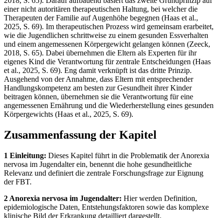
2018, S. 65). Darauf aufbauend basiert das zweite Grundprinzip auf
einer nicht autoritären therapeutischen Haltung, bei welcher die
Therapeuten der Familie auf Augenhöhe begegnen (Haas et al.,
2025, S. 69). Im therapeutischen Prozess wird gemeinsam erarbeitet,
wie die Jugendlichen schrittweise zu einem gesunden Essverhalten
und einem angemessenen Körpergewicht gelangen können (Zeeck,
2018, S. 65). Dabei übernehmen die Eltern als Experten für ihr
eigenes Kind die Verantwortung für zentrale Entscheidungen (Haas
et al., 2025, S. 69). Eng damit verknüpft ist das dritte Prinzip.
Ausgehend von der Annahme, dass Eltern mit entsprechender
Handlungskompetenz am besten zur Gesundheit ihrer Kinder
beitragen können, übernehmen sie die Verantwortung für eine
angemessenen Ernährung und die Wiederherstellung eines gesunden
Körpergewichts (Haas et al., 2025, S. 69).
Zusammenfassung der Kapitel
1 Einleitung:
Dieses Kapitel führt in die Problematik der Anorexia
nervosa im Jugendalter ein, benennt die hohe gesundheitliche
Relevanz und definiert die zentrale Forschungsfrage zur Eignung
der FBT.
2 Anorexia nervosa im Jugendalter:
Hier werden Definition,
epidemiologische Daten, Entstehungsfaktoren sowie das komplexe
klinische Bild der Erkrankung detailliert dargestellt.