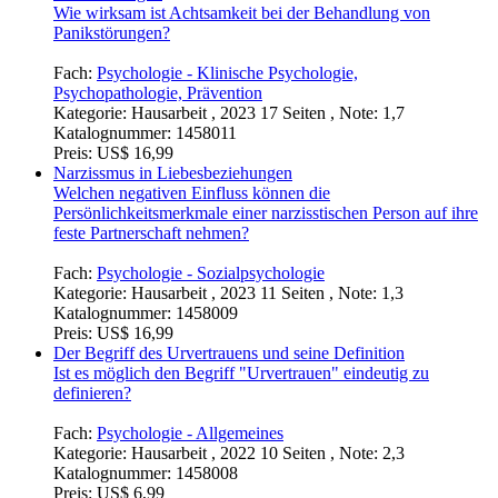
Wie wirksam ist Achtsamkeit bei der Behandlung von
Panikstörungen?
Fach:
Psychologie - Klinische Psychologie,
Psychopathologie, Prävention
Kategorie:
Hausarbeit , 2023 17 Seiten , Note: 1,7
Katalognummer:
1458011
Preis:
US$ 16,99
Narzissmus in Liebesbeziehungen
Welchen negativen Einfluss können die
Persönlichkeitsmerkmale einer narzisstischen Person auf ihre
feste Partnerschaft nehmen?
Fach:
Psychologie - Sozialpsychologie
Kategorie:
Hausarbeit , 2023 11 Seiten , Note: 1,3
Katalognummer:
1458009
Preis:
US$ 16,99
Der Begriff des Urvertrauens und seine Definition
Ist es möglich den Begriff "Urvertrauen" eindeutig zu
definieren?
Fach:
Psychologie - Allgemeines
Kategorie:
Hausarbeit , 2022 10 Seiten , Note: 2,3
Katalognummer:
1458008
Preis:
US$ 6,99