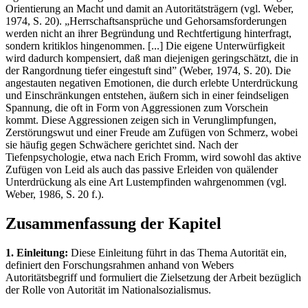
Orientierung an Macht und damit an Autoritätsträgern (vgl. Weber,
1974, S. 20). „Herrschaftsansprüche und Gehorsamsforderungen
werden nicht an ihrer Begründung und Rechtfertigung hinterfragt,
sondern kritiklos hingenommen. [...] Die eigene Unterwürfigkeit
wird dadurch kompensiert, daß man diejenigen geringschätzt, die in
der Rangordnung tiefer eingestuft sind” (Weber, 1974, S. 20). Die
angestauten negativen Emotionen, die durch erlebte Unterdrückung
und Einschränkungen entstehen, äußern sich in einer feindseligen
Spannung, die oft in Form von Aggressionen zum Vorschein
kommt. Diese Aggressionen zeigen sich in Verunglimpfungen,
Zerstörungswut und einer Freude am Zufügen von Schmerz, wobei
sie häufig gegen Schwächere gerichtet sind. Nach der
Tiefenpsychologie, etwa nach Erich Fromm, wird sowohl das aktive
Zufügen von Leid als auch das passive Erleiden von quälender
Unterdrückung als eine Art Lustempfinden wahrgenommen (vgl.
Weber, 1986, S. 20 f.).
Zusammenfassung der Kapitel
1. Einleitung:
Diese Einleitung führt in das Thema Autorität ein,
definiert den Forschungsrahmen anhand von Webers
Autoritätsbegriff und formuliert die Zielsetzung der Arbeit bezüglich
der Rolle von Autorität im Nationalsozialismus.