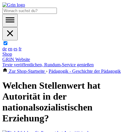
de
en
es
fr
Shop
GRIN Website
Texte veröffentlichen, Rundum-Service genießen
Zur Shop-Startseite
›
Pädagogik - Geschichte der Pädagogik
Welchen Stellenwert hat
Autorität in der
nationalsozialistischen
Erziehung?