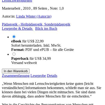
Masterarbeit , 2010 , 89 Seiten , Note: 1,0
Autor:in:
Linda Winter (Autor:in)
Pädagogik - Heilpädagogik, Sonderpädagogik
Leseprobe & Details
Blick ins Buch
eBook
für
US$ 22,99
Sofort herunterladen. Inkl. MwSt.
Format:
PDF und ePUB – für alle Geräte
Paperback
für
US$ 34,99
Versand weltweit
In den Warenkorb
Zusammenfassung
Leseprobe
Details
„Wenn Menschen mit Lernschwierigkeiten keine guten [leicht
verständlichen] Informationen bekommen, schließt man sie aus. Sie
können dann bei vielen Dingen nicht mitmachen. Sie sind dann
davon abhängig, dass andere Menschen für sie entscheiden.“
Wer in die Geschichte des Personenkreises von Menschen mit