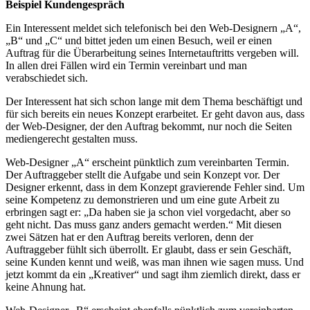
Beispiel Kundengespräch
Ein Interessent meldet sich telefonisch bei den Web-Designern „A“,
„B“ und „C“ und bittet jeden um einen Besuch, weil er einen
Auftrag für die Überarbeitung seines Internetauftritts vergeben will.
In allen drei Fällen wird ein Termin vereinbart und man
verabschiedet sich.
Der Interessent hat sich schon lange mit dem Thema beschäftigt und
für sich bereits ein neues Konzept erarbeitet. Er geht davon aus, dass
der Web-Designer, der den Auftrag bekommt, nur noch die Seiten
mediengerecht gestalten muss.
Web-Designer „A“ erscheint pünktlich zum vereinbarten Termin.
Der Auftraggeber stellt die Aufgabe und sein Konzept vor. Der
Designer erkennt, dass in dem Konzept gravierende Fehler sind. Um
seine Kompetenz zu demonstrieren und um eine gute Arbeit zu
erbringen sagt er: „Da haben sie ja schon viel vorgedacht, aber so
geht nicht. Das muss ganz anders gemacht werden.“ Mit diesen
zwei Sätzen hat er den Auftrag bereits verloren, denn der
Auftraggeber fühlt sich überrollt. Er glaubt, dass er sein Geschäft,
seine Kunden kennt und weiß, was man ihnen wie sagen muss. Und
jetzt kommt da ein „Kreativer“ und sagt ihm ziemlich direkt, dass er
keine Ahnung hat.