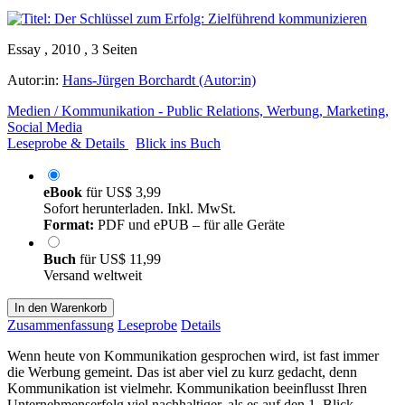
Essay , 2010 , 3 Seiten
Autor:in:
Hans-Jürgen Borchardt (Autor:in)
Medien / Kommunikation - Public Relations, Werbung, Marketing,
Social Media
Leseprobe & Details
Blick ins Buch
eBook
für
US$ 3,99
Sofort herunterladen. Inkl. MwSt.
Format:
PDF und ePUB – für alle Geräte
Buch
für
US$ 11,99
Versand weltweit
In den Warenkorb
Zusammenfassung
Leseprobe
Details
Wenn heute von Kommunikation gesprochen wird, ist fast immer
die Werbung gemeint. Das ist aber viel zu kurz gedacht, denn
Kommunikation ist vielmehr. Kommunikation beeinflusst Ihren
Unternehmenserfolg viel nachhaltiger, als es auf den 1. Blick