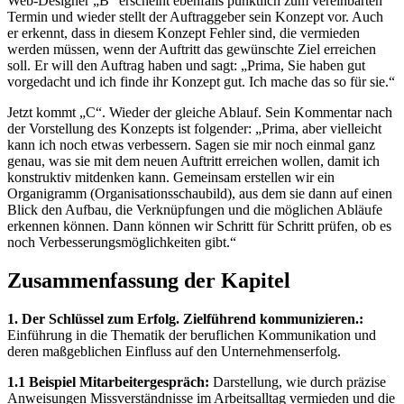
Web-Designer „B“ erscheint ebenfalls pünktlich zum vereinbarten
Termin und wieder stellt der Auftraggeber sein Konzept vor. Auch
er erkennt, dass in diesem Konzept Fehler sind, die vermieden
werden müssen, wenn der Auftritt das gewünschte Ziel erreichen
soll. Er will den Auftrag haben und sagt: „Prima, Sie haben gut
vorgedacht und ich finde ihr Konzept gut. Ich mache das so für sie.“
Jetzt kommt „C“. Wieder der gleiche Ablauf. Sein Kommentar nach
der Vorstellung des Konzepts ist folgender: „Prima, aber vielleicht
kann ich noch etwas verbessern. Sagen sie mir noch einmal ganz
genau, was sie mit dem neuen Auftritt erreichen wollen, damit ich
konstruktiv mitdenken kann. Gemeinsam erstellen wir ein
Organigramm (Organisationsschaubild), aus dem sie dann auf einen
Blick den Aufbau, die Verknüpfungen und die möglichen Abläufe
erkennen können. Dann können wir Schritt für Schritt prüfen, ob es
noch Verbesserungsmöglichkeiten gibt.“
Zusammenfassung der Kapitel
1. Der Schlüssel zum Erfolg. Zielführend kommunizieren.:
Einführung in die Thematik der beruflichen Kommunikation und
deren maßgeblichen Einfluss auf den Unternehmenserfolg.
1.1 Beispiel Mitarbeitergespräch:
Darstellung, wie durch präzise
Anweisungen Missverständnisse im Arbeitsalltag vermieden und die