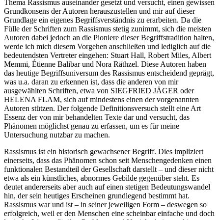
Thema Rassismus auseinander gesetzt und versucht, einen gewissen
Grundkonsens der Autoren herauszustellen und mir auf dieser
Grundlage ein eigenes Begriffsverständnis zu erarbeiten. Da die
Fülle der Schriften zum Rassismus stetig zunimmt, sich die meisten
Autoren dabei jedoch an die Pioniere dieser Begriffstradition halten,
werde ich mich diesem Vorgehen anschließen und lediglich auf die
bedeutendsten Vertreter eingehen: Stuart Hall, Robert Miles, Albert
Memmi, Étienne Balibar und Nora Räthzel. Diese Autoren haben
das heutige Begriffsuniversum des Rassismus entscheidend geprägt,
was u.a. daran zu erkennen ist, dass die anderen von mir
ausgewählten Schriften, etwa von SIEGFRIED JÄGER oder
HELENA FLAM, sich auf mindestens einen der vorgenannten
Autoren stützen. Der folgende Definitionsversuch stellt eine Art
Essenz der von mir behandelten Texte dar und versucht, das
Phänomen möglichst genau zu erfassen, um es für meine
Untersuchung nutzbar zu machen.
Rassismus ist ein historisch gewachsener Begriff. Dies impliziert
einerseits, dass das Phänomen schon seit Menschengedenken einen
funktionalen Bestandteil der Gesellschaft darstellt – und dieser nicht
etwa als ein künstliches, abnormes Gebilde gegenüber steht. Es
deutet andererseits aber auch auf einen stetigen Bedeutungswandel
hin, der sein heutiges Erscheinen grundlegend bestimmt hat.
Rassismus war und ist – in seiner jeweiligen Form – deswegen so
erfolgreich, weil er den Menschen eine scheinbar einfache und doch