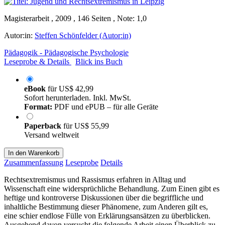
Magisterarbeit , 2009 , 146 Seiten , Note: 1,0
Autor:in:
Steffen Schönfelder (Autor:in)
Pädagogik - Pädagogische Psychologie
Leseprobe & Details
Blick ins Buch
eBook
für
US$ 42,99
Sofort herunterladen. Inkl. MwSt.
Format:
PDF und ePUB – für alle Geräte
Paperback
für
US$ 55,99
Versand weltweit
In den Warenkorb
Zusammenfassung
Leseprobe
Details
Rechtsextremismus und Rassismus erfahren in Alltag und
Wissenschaft eine widersprüchliche Behandlung. Zum Einen gibt es
heftige und kontroverse Diskussionen über die begriffliche und
inhaltliche Bestimmung dieser Phänomene, zum Anderen gilt es,
eine schier endlose Fülle von Erklärungsansätzen zu überblicken.
Ausgehend davon versucht die folgende Arbeit einen Überblick zu