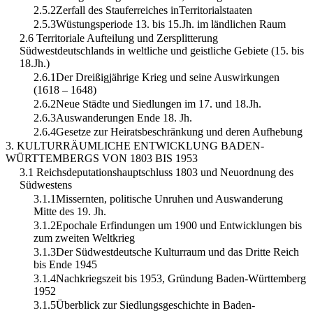
2.5.2Zerfall des Stauferreiches inTerritorialstaaten
2.5.3Wüstungsperiode 13. bis 15.Jh. im ländlichen Raum
2.6 Territoriale Aufteilung und Zersplitterung
Südwestdeutschlands in weltliche und geistliche Gebiete (15. bis
18.Jh.)
2.6.1Der Dreißigjährige Krieg und seine Auswirkungen
(1618 – 1648)
2.6.2Neue Städte und Siedlungen im 17. und 18.Jh.
2.6.3Auswanderungen Ende 18. Jh.
2.6.4Gesetze zur Heiratsbeschränkung und deren Aufhebung
3. KULTURRÄUMLICHE ENTWICKLUNG BADEN-
WÜRTTEMBERGS VON 1803 BIS 1953
3.1 Reichsdeputationshauptschluss 1803 und Neuordnung des
Südwestens
3.1.1Missernten, politische Unruhen und Auswanderung
Mitte des 19. Jh.
3.1.2Epochale Erfindungen um 1900 und Entwicklungen bis
zum zweiten Weltkrieg
3.1.3Der Südwestdeutsche Kulturraum und das Dritte Reich
bis Ende 1945
3.1.4Nachkriegszeit bis 1953, Gründung Baden-Württemberg
1952
3.1.5Überblick zur Siedlungsgeschichte in Baden-