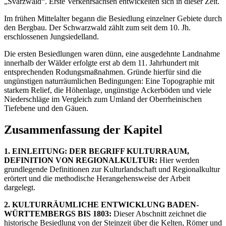
„Svarzwald“. Erste Verkehrsachsen entwickelten sich in dieser Zeit.
Im frühen Mittelalter begann die Besiedlung einzelner Gebiete durch
den Bergbau. Der Schwarzwald zählt zum seit dem 10. Jh.
erschlossenen Jungsiedelland.
Die ersten Besiedlungen waren dünn, eine ausgedehnte Landnahme
innerhalb der Wälder erfolgte erst ab dem 11. Jahrhundert mit
entsprechenden Rodungsmaßnahmen. Gründe hierfür sind die
ungünstigen naturräumlichen Bedingungen: Eine Topographie mit
starkem Relief, die Höhenlage, ungünstige Ackerböden und viele
Niederschläge im Vergleich zum Umland der Oberrheinischen
Tiefebene und den Gäuen.
Zusammenfassung der Kapitel
1. EINLEITUNG: DER BEGRIFF KULTURRAUM,
DEFINITION VON REGIONALKULTUR:
Hier werden
grundlegende Definitionen zur Kulturlandschaft und Regionalkultur
erörtert und die methodische Herangehensweise der Arbeit
dargelegt.
2. KULTURRÄUMLICHE ENTWICKLUNG BADEN-
WÜRTTEMBERGS BIS 1803:
Dieser Abschnitt zeichnet die
historische Besiedlung von der Steinzeit über die Kelten, Römer und