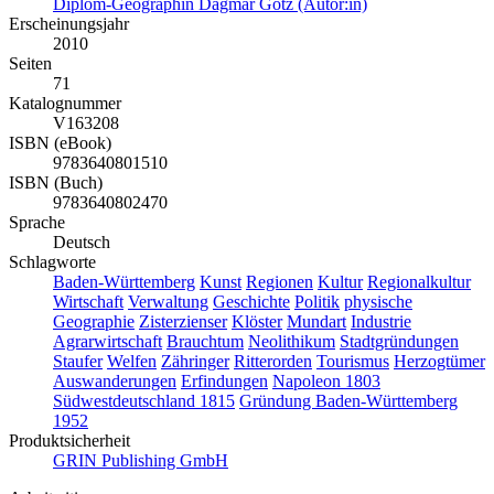
Diplom-Geographin Dagmar Götz (Autor:in)
Erscheinungsjahr
2010
Seiten
71
Katalognummer
V163208
ISBN (eBook)
9783640801510
ISBN (Buch)
9783640802470
Sprache
Deutsch
Schlagworte
Baden-Württemberg
Kunst
Regionen
Kultur
Regionalkultur
Wirtschaft
Verwaltung
Geschichte
Politik
physische
Geographie
Zisterzienser
Klöster
Mundart
Industrie
Agrarwirtschaft
Brauchtum
Neolithikum
Stadtgründungen
Staufer
Welfen
Zähringer
Ritterorden
Tourismus
Herzogtümer
Auswanderungen
Erfindungen
Napoleon 1803
Südwestdeutschland 1815
Gründung Baden-Württemberg
1952
Produktsicherheit
GRIN Publishing GmbH