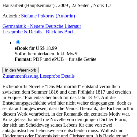
Hausarbeit (Hauptseminar) , 2009 , 22 Seiten , Note: 1,7
Autor:in:
Stefanie Pokorny (Autor:in)
Germanistik - Neuere Deutsche Literatur
Leseprobe & Details
Blick ins Buch
eBook
für
US$ 18,99
Sofort herunterladen. Inkl. MwSt.
Format:
PDF und ePUB – für alle Geräte
In den Warenkorb
Zusammenfassung
Leseprobe
Details
Eichendorffs Novelle "Das Marmorbild" entstand vermutlich
zwischen dem Sommer 1816 und dem Frühjahr 1817 und erschien
in Foqués "Frauentaschenbuch für das Jahr 1819". Auf die
Entstehungsgeschichte wird hier nicht weiter eingegangen, doch es
sei darauf hingewiesen, dass die Venus-Thematik, die Eichendorff in
diesem Werk verarbeitet, in der Romantik ein zentrales Motiv war.
Kurz gefasst handelt die Novelle von dem jungen Dichter Florio,
der sich am Scheideweg seines Lebens für eine von zwei
antagonistischen Lebensweisen entscheiden muss: Wollust und
Heidentum oder Frömmigkeit und Christentum. Als Begleiter auf