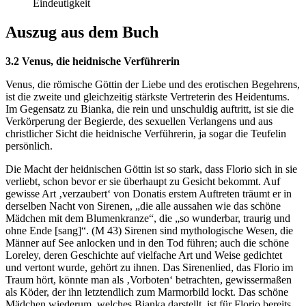
Eindeutigkeit
Auszug aus dem Buch
3.2 Venus, die heidnische Verführerin
Venus, die römische Göttin der Liebe und des erotischen Begehrens,
ist die zweite und gleichzeitig stärkste Vertreterin des Heidentums.
Im Gegensatz zu Bianka, die rein und unschuldig auftritt, ist sie die
Verkörperung der Begierde, des sexuellen Verlangens und aus
christlicher Sicht die heidnische Verführerin, ja sogar die Teufelin
persönlich.
Die Macht der heidnischen Göttin ist so stark, dass Florio sich in sie
verliebt, schon bevor er sie überhaupt zu Gesicht bekommt. Auf
gewisse Art ‚verzaubert‘ von Donatis erstem Auftreten träumt er in
derselben Nacht von Sirenen, „die alle aussahen wie das schöne
Mädchen mit dem Blumenkranze“, die „so wunderbar, traurig und
ohne Ende [sang]“. (M 43) Sirenen sind mythologische Wesen, die
Männer auf See anlocken und in den Tod führen; auch die schöne
Loreley, deren Geschichte auf vielfache Art und Weise gedichtet
und vertont wurde, gehört zu ihnen. Das Sirenenlied, das Florio im
Traum hört, könnte man als ‚Vorboten‘ betrachten, gewissermaßen
als Köder, der ihn letztendlich zum Marmorbild lockt. Das schöne
Mädchen wiederum, welches Bianka darstellt, ist für Florio bereits