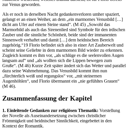
zur Venus geworden.
Als er noch in derselben Nacht gedankenverloren umher spaziert,
gelangt er an einen Weiher, an dem „ein marmornes Venusbild […]
dicht am Ufer auf einem Steine stand“. (M 45) „Sowohl das
Marmorbild als auch das Sirenenlied sind Symbole für den irdischen
Zauber und die sinnliche Schönheit, beide sind der immanenten
Sinnenwelt verhaftet und damit […] dem heidnischen Bereich
zugehörig.“19 Florio befindet sich also in einer Art Zauberwelt und
scheint seine Geliebte in dem marmornen Bild wieder zu erkennen.
Zugleich kommt es ihm vor, „als schlüge es die seelenvollen Augen
langsam auf“ und „als wollten sich die Lippen bewegen zum
Gruße“. (M 46) Kurze Zeit später ändert sich das Wetter und parallel
dazu seine Wahrnehmung. Das Venusbild kommt ihm nun
„fürchterlich weiß und regungslos“ vor, „mit steinernen
Augenhöhlen“, und Florio übermannt ein „nie gefühltes Grauen“
(M 46).
Zusammenfassung der Kapitel
1. Einleitende Gedanken zur religiösen Thematik:
Vorstellung
der Novelle als Auseinandersetzung zwischen christlicher
Frömmigkeit und heidnischer Sinnlichkeit, eingebettet in den
Kontext der Romantik.