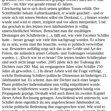
1805 – im Alter von gerade einmal 45 Jahren.
Gleichzeitig hat er sich doch seinen größten Traum erfüllt. Der
Schriftsteller bekam Aufmerksamkeit, er wurde geachtet – und er
setzte sich mit seinen Werken selbst ein Denkmal. (...) Immer wieder
wurde und wird er zitiert, rezipiert und vor allem interpretiert. Und
das geschah in den letzten zwei Jahrhunderten in völlig
unterschiedlichen Weisen. Betrachtet man die unzähligen
Deutungen der Schillertexte (...), fällt auf, wie viele Facetten Schiller
hatte – besser gesagt: wie viele ihm nachgesagt wurden. Er schien
da zu sein, wenn man ihn brauchte, wenn er politisch verwertbar
war. Besonders auffällig zeigt sich das in der Größe und Art der
Feiern, die anlässlich seines Geburts- und Todestages veranstaltet
wurden. (...)Doch wie ist es heute? Die letzten beiden Schillerjahre
sind noch nicht lange vorbei. 2005 jährte sich der Todestag des
Dichters zum 200. Mal, im vergangenen Jahre wäre Schiller 250
Jahre alt geworden. (...) In dieser Arbeit wird die Frage verfolgt,
welche Bedeutung Schillers politische Dimension im bisherigen 21.
Jahrhundert hat. Es scheint, dass der Dichter nach einer langen
Phase politischer Indienstnahme nun völlig entpolitisiert wurde.
Denn die Schillerfeiern waren in der Vergangenheit häufig von
Propaganda geprägt. Deshalb wird auch ihnen im zweiten Kapitel
dieser Arbeit Rechnung getragen. Anscließend wird untersucht, wer
Schiller denn eigentlich im neu angebrochenen Jahrhundert ist,
welche politische Bedeutung ihm zugesprochen wird. Wie wird er