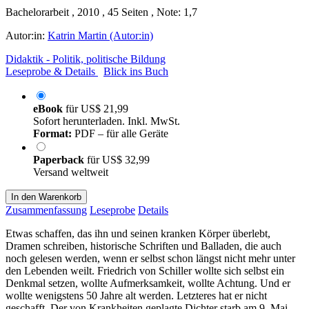
Bachelorarbeit , 2010 , 45 Seiten , Note: 1,7
Autor:in:
Katrin Martin (Autor:in)
Didaktik - Politik, politische Bildung
Leseprobe & Details
Blick ins Buch
eBook
für
US$ 21,99
Sofort herunterladen. Inkl. MwSt.
Format:
PDF – für alle Geräte
Paperback
für
US$ 32,99
Versand weltweit
In den Warenkorb
Zusammenfassung
Leseprobe
Details
Etwas schaffen, das ihn und seinen kranken Körper überlebt,
Dramen schreiben, historische Schriften und Balladen, die auch
noch gelesen werden, wenn er selbst schon längst nicht mehr unter
den Lebenden weilt. Friedrich von Schiller wollte sich selbst ein
Denkmal setzen, wollte Aufmerksamkeit, wollte Achtung. Und er
wollte wenigstens 50 Jahre alt werden. Letzteres hat er nicht
geschafft. Der von Krankheiten geplagte Dichter starb am 9. Mai