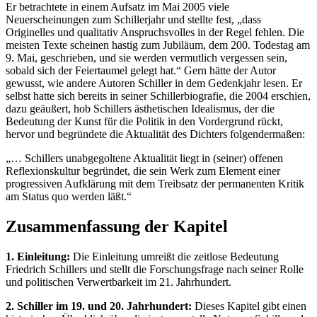
Er betrachtete in einem Aufsatz im Mai 2005 viele
Neuerscheinungen zum Schillerjahr und stellte fest, „dass
Originelles und qualitativ Anspruchsvolles in der Regel fehlen. Die
meisten Texte scheinen hastig zum Jubiläum, dem 200. Todestag am
9. Mai, geschrieben, und sie werden vermutlich vergessen sein,
sobald sich der Feiertaumel gelegt hat.“ Gern hätte der Autor
gewusst, wie andere Autoren Schiller in dem Gedenkjahr lesen. Er
selbst hatte sich bereits in seiner Schillerbiografie, die 2004 erschien,
dazu geäußert, hob Schillers ästhetischen Idealismus, der die
Bedeutung der Kunst für die Politik in den Vordergrund rückt,
hervor und begründete die Aktualität des Dichters folgendermaßen:
„… Schillers unabgegoltene Aktualität liegt in (seiner) offenen
Reflexionskultur begründet, die sein Werk zum Element einer
progressiven Aufklärung mit dem Treibsatz der permanenten Kritik
am Status quo werden läßt.“
Zusammenfassung der Kapitel
1. Einleitung:
Die Einleitung umreißt die zeitlose Bedeutung
Friedrich Schillers und stellt die Forschungsfrage nach seiner Rolle
und politischen Verwertbarkeit im 21. Jahrhundert.
2. Schiller im 19. und 20. Jahrhundert:
Dieses Kapitel gibt einen