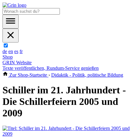
de
en
es
fr
Shop
GRIN Website
Texte veröffentlichen, Rundum-Service genießen
Zur Shop-Startseite
›
Didaktik - Politik, politische Bildung
Schiller im 21. Jahrhundert -
Die Schillerfeiern 2005 und
2009