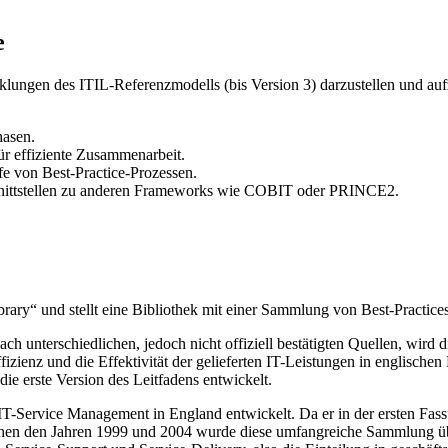
e
klungen des ITIL-Referenzmodells (bis Version 3) darzustellen und auf
hasen.
r effiziente Zusammenarbeit.
fe von Best-Practice-Prozessen.
chnittstellen zu anderen Frameworks wie COBIT oder PRINCE2.
ibrary“ und stellt eine Bibliothek mit einer Sammlung von Best-Practi
 unterschiedlichen, jedoch nicht offiziell bestätigten Quellen, wird d
ffizienz und die Effektivität der gelieferten IT-Leistungen in englisch
 erste Version des Leitfadens entwickelt.
ür IT-Service Management in England entwickelt. Da er in der ersten F
 den Jahren 1999 und 2004 wurde diese umfangreiche Sammlung übera