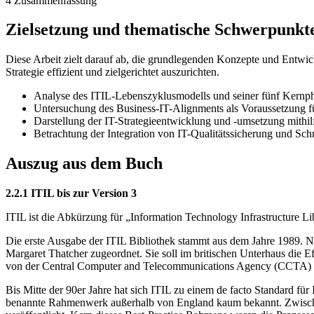
4 Zusammenfassung
Zielsetzung und thematische Schwerpunkt
Diese Arbeit zielt darauf ab, die grundlegenden Konzepte und Entwic
Strategie effizient und zielgerichtet auszurichten.
Analyse des ITIL-Lebenszyklusmodells und seiner fünf Kernp
Untersuchung des Business-IT-Alignments als Voraussetzung fü
Darstellung der IT-Strategieentwicklung und -umsetzung mithil
Betrachtung der Integration von IT-Qualitätssicherung und S
Auszug aus dem Buch
2.2.1 ITIL bis zur Version 3
ITIL ist die Abkürzung für „Information Technology Infrastructure L
Die erste Ausgabe der ITIL Bibliothek stammt aus dem Jahre 1989. Nach
Margaret Thatcher zugeordnet. Sie soll im britischen Unterhaus die E
von der Central Computer and Telecommunications Agency (CCTA) die
Bis Mitte der 90er Jahre hat sich ITIL zu einem de facto Standard f
benannte Rahmenwerk außerhalb von England kaum bekannt. Zwischen