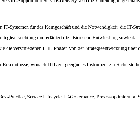
 Service-Support und Service-Delivery, also die Einteilung in geschäf
n IT-Systemen für das Kerngeschäft und die Notwendigkeit, die IT-Stra
Strategieausrichtung und erläutert die historische Entwicklung sowie 
t, wie die verschiedenen ITIL-Phasen von der Strategieentwicklung übe
der Erkenntnisse, wonach ITIL ein geeignetes Instrument zur Sicherstel
est-Practice, Service Lifecycle, IT-Governance, Prozessoptimierung, 