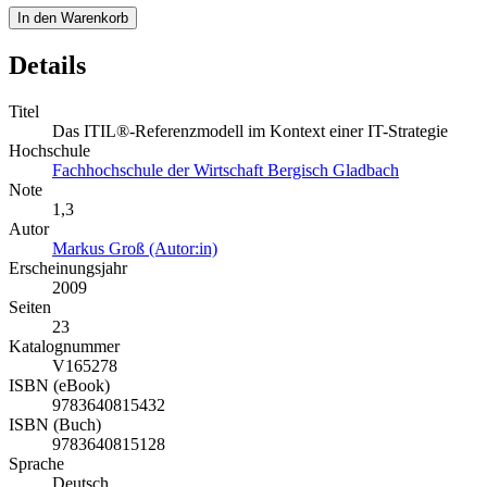
In den Warenkorb
Details
Titel
Das ITIL®-Referenzmodell im Kontext einer IT-Strategie
Hochschule
Fachhochschule der Wirtschaft Bergisch Gladbach
Note
1,3
Autor
Markus Groß (Autor:in)
Erscheinungsjahr
2009
Seiten
23
Katalognummer
V165278
ISBN (eBook)
9783640815432
ISBN (Buch)
9783640815128
Sprache
Deutsch