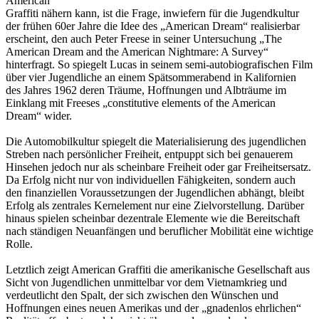
American
Graffiti nähern kann, ist die Frage, inwiefern für die Jugendkultur
der frühen 60er Jahre die Idee des „American Dream“ realisierbar
erscheint, den auch Peter Freese in seiner Untersuchung „The
American Dream and the American Nightmare: A Survey“
hinterfragt. So spiegelt Lucas in seinem semi-autobiografischen Film
über vier Jugendliche an einem Spätsommerabend in Kalifornien
des Jahres 1962 deren Träume, Hoffnungen und Albträume im
Einklang mit Freeses „constitutive elements of the American
Dream“ wider.
Die Automobilkultur spiegelt die Materialisierung des jugendlichen
Streben nach persönlicher Freiheit, entpuppt sich bei genauerem
Hinsehen jedoch nur als scheinbare Freiheit oder gar Freiheitsersatz.
Da Erfolg nicht nur von individuellen Fähigkeiten, sondern auch
den finanziellen Voraussetzungen der Jugendlichen abhängt, bleibt
Erfolg als zentrales Kernelement nur eine Zielvorstellung. Darüber
hinaus spielen scheinbar dezentrale Elemente wie die Bereitschaft
nach ständigen Neuanfängen und beruflicher Mobilität eine wichtige
Rolle.
Letztlich zeigt American Graffiti die amerikanische Gesellschaft aus
Sicht von Jugendlichen unmittelbar vor dem Vietnamkrieg und
verdeutlicht den Spalt, der sich zwischen den Wünschen und
Hoffnungen eines neuen Amerikas und der „gnadenlos ehrlichen“