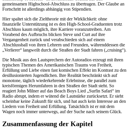
gemeinsamen Highschool-Abschluss zu übertragen. Der Glaube an
Fortschritt ist allerdings abhängig von Stipendien.
Hier spaltet sich die Zieltheorie mit der Wirklichkeit: ohne
finanzielle Unterstützung ist es den High-School-Graduenten trotz
Abschluss kaum möglich, ihre Karriere voranzutreiben. Am
Vorabend des Aufbruchs blicken Steve und Curt auf ihre
Vergangenheit zurück und verabschieden sich auf einem
Abschlussball von ihren Lehrern und Freunden, währenddessen die
„Verlierer“ langweilt durch die Straßen der Stadt fahren („cruising“).
Die Musik aus den Lautsprechern der Autoradios erzeugt mit ihren
typischen Themen des Amerikanischen Traums von Freiheit,
Erfüllung und Liebe einen fast komischen Effekt im Kontrast zu den
desillusionierten Jugendlichen. Ihre Realität beschränkt sich auf
monotone, täglich wiederkehrende Erlebnisse, die parallel zum
kreisförmigen Herumfahren in den Straßen der Stadt steht. So
reagiert John Milner auf das Beach Boys Lied „Surfin Safari“ im
Radio abrupt, indem er wütend die Lautstärke zurücksetzt. Er sieht
scheinbar keine Zukunft für sich, und hat auch kein Interesse an den
Liedern von Freiheit und Erfüllung. Tatsächlich ist er mit dem
Wagen noch immer unterwegs, auf der Suche nach seinem Glück.
Zusammenfassung der Kapitel