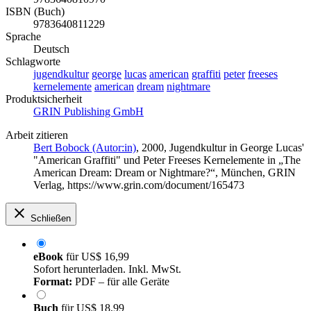
ISBN (Buch)
9783640811229
Sprache
Deutsch
Schlagworte
jugendkultur
george
lucas
american
graffiti
peter
freeses
kernelemente
american
dream
nightmare
Produktsicherheit
GRIN Publishing GmbH
Arbeit zitieren
Bert Bobock (Autor:in)
, 2000, Jugendkultur in George Lucas'
"American Graffiti" und Peter Freeses Kernelemente in „The
American Dream: Dream or Nightmare?“, München, GRIN
Verlag, https://www.grin.com/document/165473
Schließen
eBook
für
US$ 16,99
Sofort herunterladen. Inkl. MwSt.
Format:
PDF – für alle Geräte
Buch
für
US$ 18,99