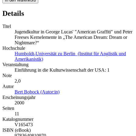
In den Warenkorb
Details
Titel
Jugendkultur in George Lucas' "American Graffiti" und Peter
Freeses Kernelemente in „The American Dream: Dream or
Nightmare?“
Hochschule
Humboldt-Universität zu Berlin (Institut für Anglistik und
Amerikanistik)
Veranstaltung
Einführung in die Kulturwissenschaft der USA: 1
Note
2,0
Autor
Bert Bobock (Autor:in)
Erscheinungsjahr
2000
Seiten
11
Katalognummer
V165473
ISBN (eBook)
9783640810970