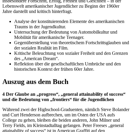
insbesondere Fortschritt, Erfolg, Freiheit und Gleichheit – in der
Lebenswelt amerikanischer Jugendlicher zu Beginn der 1960er
Jahre darstellt und kritisch hinterfragt.
Analyse der konstituierenden Elemente des amerikanischen
Traums in der Jugendkultur.
Untersuchung der Bedeutung von Automobilkultur und
Mobilität für amerikanische Teenager.
Gegenüberstellung von theoretischem Fortschrittsglauben und
der sozialen Realität im Film.
Kritische Beleuchtung von sozialer Freiheit und den Grenzen
des „American Dream“.
Reflektion über die gesellschaftlichen Umbrüche und den
historischen Kontext der frühen 60er Jahre.
Auszug aus dem Buch
4 Der Glaube an „progress“, „general attainability of success“
und die Bedeutung von „frontiers“ für die Jugendlichen
Während zwei der Highschool-Graduenten, nämlich Steve Bolander
und Curt Henderson aufbrechen, um im Osten der USA aufs
College zu gehen, bleiben die beiden anderen, John Milner und
Terry Fields, im Kleinstadtalltag gefangen. Peter Freeses „general
attainability of success“ ist in American Graffiti auf den