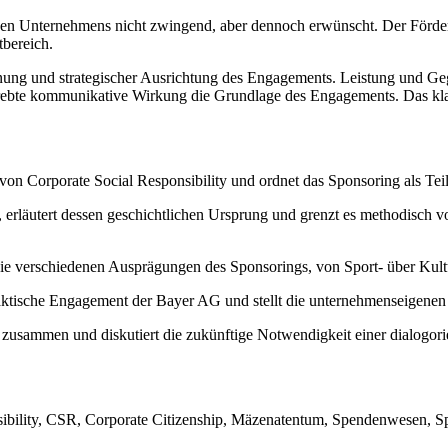
nden Unternehmens nicht zwingend, aber dennoch erwünscht. Der Förd
bereich.
nung und strategischer Ausrichtung des Engagements. Leistung und Gege
strebte kommunikative Wirkung die Grundlage des Engagements. Das kl
on Corporate Social Responsibility und ordnet das Sponsoring als Tei
gs, erläutert dessen geschichtlichen Ursprung und grenzt es methodis
 die verschiedenen Ausprägungen des Sponsorings, von Sport- über Kul
raktische Engagement der Bayer AG und stellt die unternehmenseigenen 
e zusammen und diskutiert die zukünftige Notwendigkeit einer dialogor
bility, CSR, Corporate Citizenship, Mäzenatentum, Spendenwesen, Sp