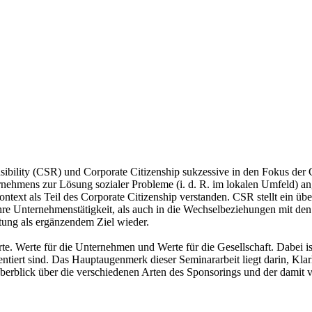
ibility (CSR) und Corporate Citizenship sukzessive in den Fokus der Ge
rnehmens zur Lösung sozialer Probleme (i. d. R. im lokalen Umfeld) an
text als Teil des Corporate Citizenship verstanden. CSR stellt ein ü
ihre Unternehmenstätigkeit, als auch in die Wechselbeziehungen mit de
rtung als ergänzendem Ziel wieder.
te. Werte für die Unternehmen und Werte für die Gesellschaft. Dabei ist
ntiert sind. Das Hauptaugenmerk dieser Seminararbeit liegt darin, Klar
erblick über die verschiedenen Arten des Sponsorings und der damit