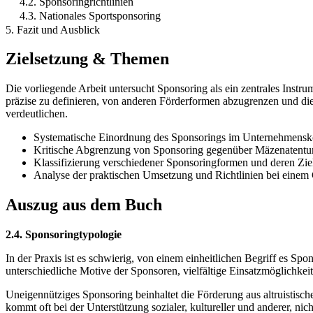
4.2. Sponsoringrichtlinien
4.3. Nationales Sportsponsoring
5. Fazit und Ausblick
Zielsetzung & Themen
Die vorliegende Arbeit untersucht Sponsoring als ein zentrales Inst
präzise zu definieren, von anderen Förderformen abzugrenzen und di
verdeutlichen.
Systematische Einordnung des Sponsorings im Unternehmensk
Kritische Abgrenzung von Sponsoring gegenüber Mäzenaten
Klassifizierung verschiedener Sponsoringformen und deren Zie
Analyse der praktischen Umsetzung und Richtlinien bei eine
Auszug aus dem Buch
2.4. Sponsoringtypologie
In der Praxis ist es schwierig, von einem einheitlichen Begriff es S
unterschiedliche Motive der Sponsoren, vielfältige Einsatzmöglichke
Uneigennütziges Sponsoring beinhaltet die Förderung aus altruistis
kommt oft bei der Unterstützung sozialer, kultureller und anderer, n