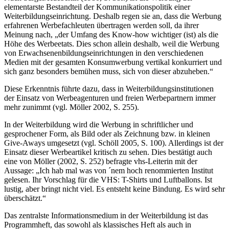
elementarste Bestandteil der Kommunikationspolitik einer
Weiterbildungseinrichtung. Deshalb regen sie an, dass die Werbung
erfahrenen Werbefachleuten übertragen werden soll, da ihrer
Meinung nach, „der Umfang des Know-how wichtiger (ist) als die
Höhe des Werbeetats. Dies schon allein deshalb, weil die Werbung
von Erwachsenenbildungseinrichtungen in den verschiedenen
Medien mit der gesamten Konsumwerbung vertikal konkurriert und
sich ganz besonders bemühen muss, sich von dieser abzuheben.“
Diese Erkenntnis führte dazu, dass in Weiterbildungsinstitutionen
der Einsatz von Werbeagenturen und freien Werbepartnern immer
mehr zunimmt (vgl. Möller 2002, S. 255).
In der Weiterbildung wird die Werbung in schriftlicher und
gesprochener Form, als Bild oder als Zeichnung bzw. in kleinen
Give-Aways umgesetzt (vgl. Schöll 2005, S. 100). Allerdings ist der
Einsatz dieser Werbeartikel kritisch zu sehen. Dies bestätigt auch
eine von Möller (2002, S. 252) befragte vhs-Leiterin mit der
Aussage: „Ich hab mal was von ´nem hoch renommierten Institut
gelesen. Ihr Vorschlag für die VHS: T-Shirts und Luftballons. Ist
lustig, aber bringt nicht viel. Es entsteht keine Bindung. Es wird sehr
überschätzt.“
Das zentralste Informationsmedium in der Weiterbildung ist das
Programmheft, das sowohl als klassisches Heft als auch in