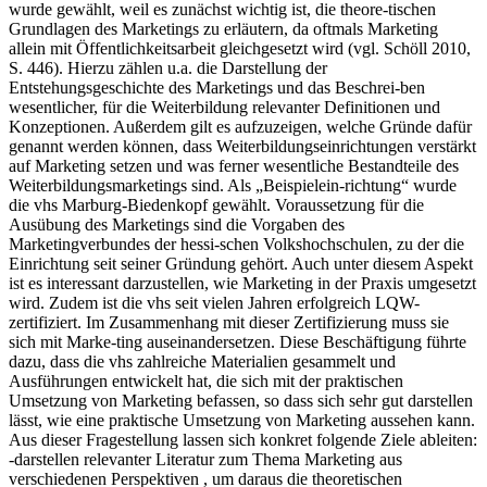
wurde gewählt, weil es zunächst wichtig ist, die theore-tischen
Grundlagen des Marketings zu erläutern, da oftmals Marketing
allein mit Öffentlichkeitsarbeit gleichgesetzt wird (vgl. Schöll 2010,
S. 446). Hierzu zählen u.a. die Darstellung der
Entstehungsgeschichte des Marketings und das Beschrei-ben
wesentlicher, für die Weiterbildung relevanter Definitionen und
Konzeptionen. Außerdem gilt es aufzuzeigen, welche Gründe dafür
genannt werden können, dass Weiterbildungseinrichtungen verstärkt
auf Marketing setzen und was ferner wesentliche Bestandteile des
Weiterbildungsmarketings sind. Als „Beispielein-richtung“ wurde
die vhs Marburg-Biedenkopf gewählt. Voraussetzung für die
Ausübung des Marketings sind die Vorgaben des
Marketingverbundes der hessi-schen Volkshochschulen, zu der die
Einrichtung seit seiner Gründung gehört. Auch unter diesem Aspekt
ist es interessant darzustellen, wie Marketing in der Praxis umgesetzt
wird. Zudem ist die vhs seit vielen Jahren erfolgreich LQW-
zertifiziert. Im Zusammenhang mit dieser Zertifizierung muss sie
sich mit Marke-ting auseinandersetzen. Diese Beschäftigung führte
dazu, dass die vhs zahlreiche Materialien gesammelt und
Ausführungen entwickelt hat, die sich mit der praktischen
Umsetzung von Marketing befassen, so dass sich sehr gut darstellen
lässt, wie eine praktische Umsetzung von Marketing aussehen kann.
Aus dieser Fragestellung lassen sich konkret folgende Ziele ableiten:
-darstellen relevanter Literatur zum Thema Marketing aus
verschiedenen Perspektiven , um daraus die theoretischen