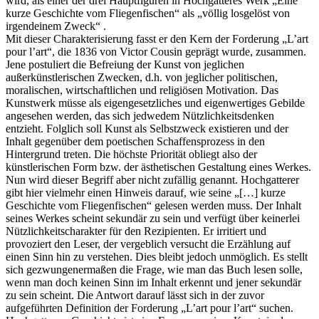
wird, als einer der drei Hauptfiguren in Hochgatteres Werk „Eine
kurze Geschichte vom Fliegenfischen“ als „völlig losgelöst von
irgendeinem Zweck“ .
Mit dieser Charakterisierung fasst er den Kern der Forderung „L’art
pour l’art“, die 1836 von Victor Cousin geprägt wurde, zusammen.
Jene postuliert die Befreiung der Kunst von jeglichen
außerkünstlerischen Zwecken, d.h. von jeglicher politischen,
moralischen, wirtschaftlichen und religiösen Motivation. Das
Kunstwerk müsse als eigengesetzliches und eigenwertiges Gebilde
angesehen werden, das sich jedwedem Nützlichkeitsdenken
entzieht. Folglich soll Kunst als Selbstzweck existieren und der
Inhalt gegenüber dem poetischen Schaffensprozess in den
Hintergrund treten. Die höchste Priorität obliegt also der
künstlerischen Form bzw. der ästhetischen Gestaltung eines Werkes.
Nun wird dieser Begriff aber nicht zufällig genannt. Hochgatterer
gibt hier vielmehr einen Hinweis darauf, wie seine „[…] kurze
Geschichte vom Fliegenfischen“ gelesen werden muss. Der Inhalt
seines Werkes scheint sekundär zu sein und verfügt über keinerlei
Nützlichkeitscharakter für den Rezipienten. Er irritiert und
provoziert den Leser, der vergeblich versucht die Erzählung auf
einen Sinn hin zu verstehen. Dies bleibt jedoch unmöglich. Es stellt
sich gezwungenermaßen die Frage, wie man das Buch lesen solle,
wenn man doch keinen Sinn im Inhalt erkennt und jener sekundär
zu sein scheint. Die Antwort darauf lässt sich in der zuvor
aufgeführten Definition der Forderung „L’art pour l’art“ suchen.