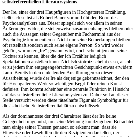
selbstreferentiellen Literatursystems
Der Ire, einer der drei Hauptfiguren in Hochgatterers Erzählung,
stellt sich selbst als Robert Bauer vor und übt den Beruf des
Psychoanalytikers aus. Dieser spiegelt sich vor allem in seinen
Äußerungen wider, die stellenweise zusammenhanglos bleiben oder
auch die Aussagen seiner Gegenüber mit Fachtermini aus der
Psychologie kommentieren. Nicht nur seine Bemerkungen bleiben
oft rätselhaft sondern auch seine eigene Person. So wird weder
geklärt, warum er „Ire“ genannt wird, noch scheint jemand seine
Tochter zu kennen, über die der Ich Erzähler lediglich
Spekulationen anstellen kann. Nichtsdestotrotz scheint es so, als ob
er zu jedem ihm entgegengebrachten Gesichtspunkt etwas erwidern
kann. Bereits in den einleitenden Ausführungen zu dieser
Ausarbeitung wurde der Ire als derjenige gekennzeichnet, der den
für Hochgatterers Werk so wichtigen Begriff der reinen Kunst
definiert. Ihm kommt scheinbar eine zentrale Funktion in Hinsicht
auf das selbstreferentielle Literatursystem zu. Daher soll an dieser
Stelle versucht werden diese rätselhafte Figur als Symbolfigur für
die ästhetische Selbstreferentialität zu entschlüsseln.
Als der dominanteste der drei Charaktere lässt der Ire keine
Gelegenheit ungenutzt, um seine Meinung kundzugeben. Betrachtet
man einige seiner Thesen genauer, so erkennt man, dass sie
Hinweise oder Lesehilfen für den Rezipienten darstellen, der