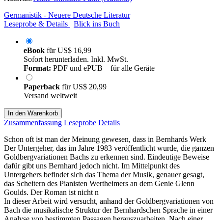
Germanistik - Neuere Deutsche Literatur
Leseprobe & Details
Blick ins Buch
eBook
für
US$ 16,99
Sofort herunterladen. Inkl. MwSt.
Format:
PDF und ePUB – für alle Geräte
Paperback
für
US$ 20,99
Versand weltweit
In den Warenkorb
Zusammenfassung
Leseprobe
Details
Schon oft ist man der Meinung gewesen, dass in Bernhards Werk
Der Untergeher, das im Jahre 1983 veröffentlicht wurde, die ganzen
Goldbergvariationen Bachs zu erkennen sind. Eindeutige Beweise
dafür gibt uns Bernhard jedoch nicht. Im Mittelpunkt des
Untergehers befindet sich das Thema der Musik, genauer gesagt,
das Scheitern des Pianisten Wertheimers an dem Genie Glenn
Goulds. Der Roman ist nicht n
In dieser Arbeit wird versucht, anhand der Goldbergvariationen von
Bach die musikalische Struktur der Bernhardschen Sprache in einer
Analyse von bestimmten Passagen herauszuarbeiten. Nach einer