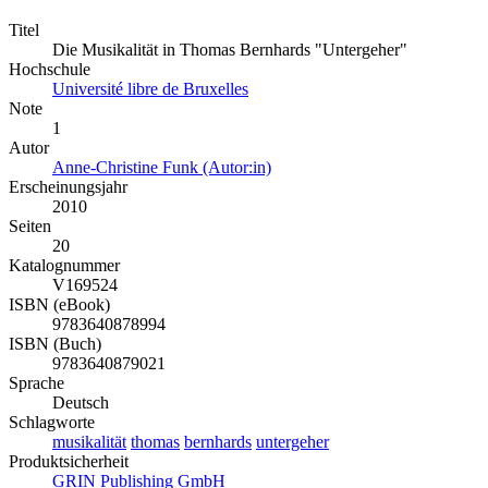
Titel
Die Musikalität in Thomas Bernhards "Untergeher"
Hochschule
Université libre de Bruxelles
Note
1
Autor
Anne-Christine Funk (Autor:in)
Erscheinungsjahr
2010
Seiten
20
Katalognummer
V169524
ISBN (eBook)
9783640878994
ISBN (Buch)
9783640879021
Sprache
Deutsch
Schlagworte
musikalität
thomas
bernhards
untergeher
Produktsicherheit
GRIN Publishing GmbH