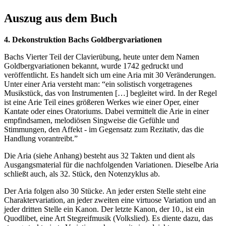
Auszug aus dem Buch
4. Dekonstruktion Bachs Goldbergvariationen
Bachs Vierter Teil der Clavierübung, heute unter dem Namen
Goldbergvariationen bekannt, wurde 1742 gedruckt und
veröffentlicht. Es handelt sich um eine Aria mit 30 Veränderungen.
Unter einer Aria versteht man: “ein solistisch vorgetragenes
Musikstück, das von Instrumenten […] begleitet wird. In der Regel
ist eine Arie Teil eines größeren Werkes wie einer Oper, einer
Kantate oder eines Oratoriums. Dabei vermittelt die Arie in einer
empfindsamen, melodiösen Singweise die Gefühle und
Stimmungen, den Affekt - im Gegensatz zum Rezitativ, das die
Handlung vorantreibt.”
Die Aria (siehe Anhang) besteht aus 32 Takten und dient als
Ausgangsmaterial für die nachfolgenden Variationen. Dieselbe Aria
schließt auch, als 32. Stück, den Notenzyklus ab.
Der Aria folgen also 30 Stücke. An jeder ersten Stelle steht eine
Charaktervariation, an jeder zweiten eine virtuose Variation und an
jeder dritten Stelle ein Kanon. Der letzte Kanon, der 10., ist ein
Quodlibet, eine Art Stegreifmusik (Volkslied). Es diente dazu, das