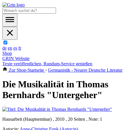
de
en
es
fr
Shop
GRIN Website
Texte veröffentlichen, Rundum-Service genießen
Zur Shop-Startseite
›
Germanistik - Neuere Deutsche Literatur
Die Musikalität in Thomas
Bernhards "Untergeher"
Hausarbeit (Hauptseminar) , 2010 , 20 Seiten , Note: 1
Autor:in:
Anne-Christine Funk (Autor:in)