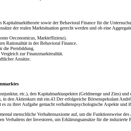
llen Kapitalmarkttheorie sowie der Behavioral Finance für die Untersuch
Ansätze der realen Marktsituation gerecht werden und ob eine Aggregati
 Homo Oeconomicus, Markteffizienz).
n Rationalität in der Behavioral Finance.
 die Preisbildung.
Vergleich zur Finanzmarktrealität.
ftlicher Ansätze.
enmarktes
junktur, etc.), den Kapitalmarktaspekten (Geldmenge und Zins) und 
in den Aktienkurs mit ein.43 Der erfolgreiche Börsenspekulant André K
es zu ihrer Aufgabe gemacht verhaltenspsychologische Aspekte und ihr
ental menschliche Verhaltensaxiome auf, um die Funktionsweise des A
hen Verhaltens der Investoren, um Erklärungsansätze für die induzierte