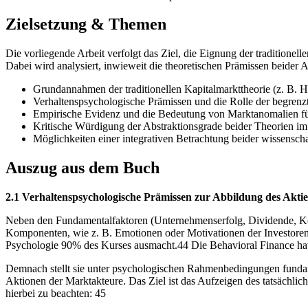
Zielsetzung & Themen
Die vorliegende Arbeit verfolgt das Ziel, die Eignung der traditione
Dabei wird analysiert, inwieweit die theoretischen Prämissen beider 
Grundannahmen der traditionellen Kapitalmarkttheorie (z. B.
Verhaltenspsychologische Prämissen und die Rolle der begrenzte
Empirische Evidenz und die Bedeutung von Marktanomalien für
Kritische Würdigung der Abstraktionsgrade beider Theorien im 
Möglichkeiten einer integrativen Betrachtung beider wissenscha
Auszug aus dem Buch
2.1 Verhaltenspsychologische Prämissen zur Abbildung des Akti
Neben den Fundamentalfaktoren (Unternehmenserfolg, Dividende, Kon
Komponenten, wie z. B. Emotionen oder Motivationen der Investoren, 
Psychologie 90% des Kurses ausmacht.44 Die Behavioral Finance hat 
Demnach stellt sie unter psychologischen Rahmenbedingungen fundam
Aktionen der Marktakteure. Das Ziel ist das Aufzeigen des tatsächlic
hierbei zu beachten: 45