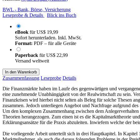
BWL - Bank, Börse, Versicherung
Leseprobe & Details
Blick ins Buch
eBook
für
US$ 19,99
Sofort herunterladen. Inkl. MwSt.
Format:
PDF – für alle Geräte
Paperback
für
US$ 22,99
Versand weltweit
In den Warenkorb
Zusammenfassung
Leseprobe
Details
Die Finanzmärkte haben im Laufe des gegenwärtigen und vergangenen 
eine zunehmende Unabhängigkeit von der Realwirtschaft zu sein. Verme
Finanzkrisen wird hierbei nicht selten als Beleg für solche Thesen
zusammen. Jedoch unterliegen Angebot und Nachfrage aufgrund des
Um den komplexen Zusammenhang zwischen dem Anlegerverhalten und d
Theorien herangezogen. Zum einen ist es die Kapitalmarkttheorie un
Erklärungsansätze für die Praxis abzuleiten. Inwiefern welche der bei
Die vorliegende Arbeit unterteilt sich in drei Hauptkapitel. In Kapit
Marktteilnehmer, als auch die daraus folgenden Probleme in der Prei