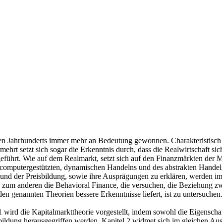
Jahrhunderts immer mehr an Bedeutung gewonnen. Charakteristisch für
hrt setzt sich sogar die Erkenntnis durch, dass die Realwirtschaft si
 angeführt. Wie auf dem Realmarkt, setzt sich auf den Finanzmärkten d
 computergestützten, dynamischen Handelns und des abstrakten Hande
er Preisbildung, sowie ihre Ausprägungen zu erklären, werden im 21
d zum anderen die Behavioral Finance, die versuchen, die Beziehung z
den genannten Theorien bessere Erkenntnisse liefert, ist zu untersuchen
el 1 wird die Kapitalmarkttheorie vorgestellt, indem sowohl die Eigensc
sbildung herausgegriffen werden. Kapitel 2 widmet sich im gleichen A