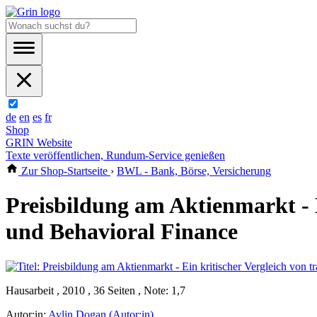
de
en
es
fr
Shop
GRIN Website
Texte veröffentlichen, Rundum-Service genießen
Zur Shop-Startseite
›
BWL - Bank, Börse, Versicherung
Preisbildung am Aktienmarkt - E
und Behavioral Finance
Hausarbeit , 2010 , 36 Seiten , Note: 1,7
Autor:in:
Aylin Dogan (Autor:in)