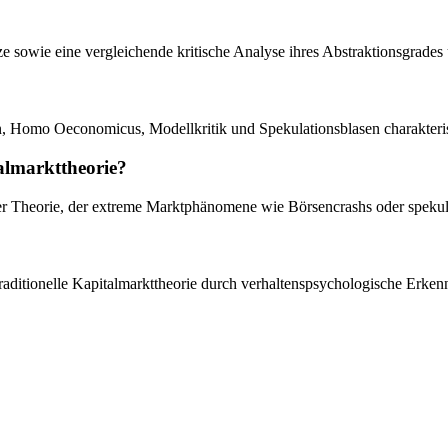
ätze sowie eine vergleichende kritische Analyse ihres Abstraktionsgrad
en, Homo Oeconomicus, Modellkritik und Spekulationsblasen charakteris
talmarkttheorie?
der Theorie, der extreme Marktphänomene wie Börsencrashs oder spekul
 traditionelle Kapitalmarkttheorie durch verhaltenspsychologische Erken