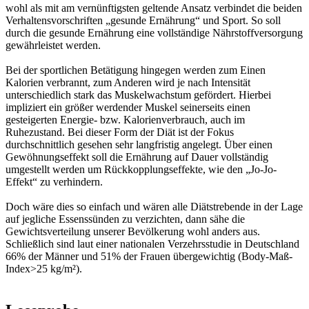
wohl als mit am vernünftigsten geltende Ansatz verbindet die beiden
Verhaltensvorschriften „gesunde Ernährung“ und Sport. So soll
durch die gesunde Ernährung eine vollständige Nährstoffversorgung
gewährleistet werden.
Bei der sportlichen Betätigung hingegen werden zum Einen
Kalorien verbrannt, zum Anderen wird je nach Intensität
unterschiedlich stark das Muskelwachstum gefördert. Hierbei
impliziert ein größer werdender Muskel seinerseits einen
gesteigerten Energie- bzw. Kalorienverbrauch, auch im
Ruhezustand. Bei dieser Form der Diät ist der Fokus
durchschnittlich gesehen sehr langfristig angelegt. Über einen
Gewöhnungseffekt soll die Ernährung auf Dauer vollständig
umgestellt werden um Rückkopplungseffekte, wie den „Jo-Jo-
Effekt“ zu verhindern.
Doch wäre dies so einfach und wären alle Diätstrebende in der Lage
auf jegliche Essenssünden zu verzichten, dann sähe die
Gewichtsverteilung unserer Bevölkerung wohl anders aus.
Schließlich sind laut einer nationalen Verzehrsstudie in Deutschland
66% der Männer und 51% der Frauen übergewichtig (Body-Maß-
Index>25 kg/m²).