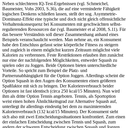
Neben schlechteren IQ-Test-Ergebnissen (vgl. Schmeichel,
Baumeister, Vohs 2003, S.36), die auf eine verminderte Fähigkeit
logischen Denkens schließen lassen, stellt der sog. Asymmetrie-
Dominanz-Effekt eine typische und doch nicht gleich offensichtliche
Verhaltenskonsequenz bei Konsumenten mit geschwächten selbst-
regulierenden Ressourcen dar (vgl. Baumeister et al 2008, S.11). Für
das bessere Verständnis soll dieser Zusammenhang anhand eines
Beispiels veranschaulicht werden. Man nehme an, ein Konsument
habe den Entschluss gefasst seine körperliche Fitness zu steigern
und zugleich in einem möglichst kurzen Zeitraum möglichst viele
Kalorien zu verbrennen. Feste Restriktionen erlauben ihm zunächst
nur eine der nachfolgenden Möglichkeiten, entweder Squash zu
spielen oder zu Joggen. Beide Optionen bieten unterschiedliche
Vorteile. So spricht zum Beispiel die Platz- und
Partnerunabhängigkeit für die Option Joggen. Allerdings scheint die
Option Squash in den Augen des Konsumenten einen größeren
Spaßfaktor mit sich zu bringen. Der Kalorienverbrauch beider
Optionen ist fast identisch (circa 250 kcal/15 Minuten). Nun wird
ihm als dritte Option Tennis angeboten. Tennis, als Sportoption
weist einen hohen Ähnlichkeitsgrad zur Alternative Squash auf,
unterliegt ihr allerdings eindeutig bei dem zu maximierenden
Kalorienverbrauch (132 kcal/15 Minuten). Der Konsument sieht
sich also mit zwei Entscheidungssituationen konfrontiert. Zum einen
der einfachen Entscheidung zwischen Tennis und Squash, zum
andern der schweren Entscheidung zwischen Squash und Joggen.