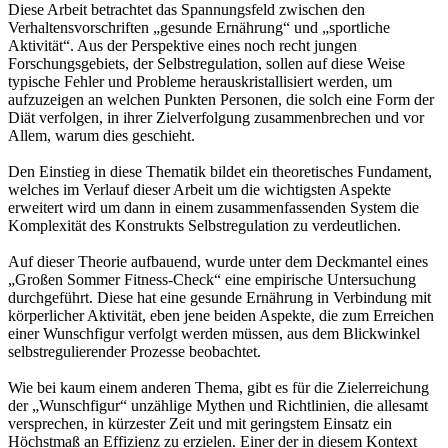
Diese Arbeit betrachtet das Spannungsfeld zwischen den
Verhaltensvorschriften „gesunde Ernährung“ und „sportliche
Aktivität“. Aus der Perspektive eines noch recht jungen
Forschungsgebiets, der Selbstregulation, sollen auf diese Weise
typische Fehler und Probleme herauskristallisiert werden, um
aufzuzeigen an welchen Punkten Personen, die solch eine Form der
Diät verfolgen, in ihrer Zielverfolgung zusammenbrechen und vor
Allem, warum dies geschieht.
Den Einstieg in diese Thematik bildet ein theoretisches Fundament,
welches im Verlauf dieser Arbeit um die wichtigsten Aspekte
erweitert wird um dann in einem zusammenfassenden System die
Komplexität des Konstrukts Selbstregulation zu verdeutlichen.
Auf dieser Theorie aufbauend, wurde unter dem Deckmantel eines
„Großen Sommer Fitness-Check“ eine empirische Untersuchung
durchgeführt. Diese hat eine gesunde Ernährung in Verbindung mit
körperlicher Aktivität, eben jene beiden Aspekte, die zum Erreichen
einer Wunschfigur verfolgt werden müssen, aus dem Blickwinkel
selbstregulierender Prozesse beobachtet.
Wie bei kaum einem anderen Thema, gibt es für die Zielerreichung
der „Wunschfigur“ unzählige Mythen und Richtlinien, die allesamt
versprechen, in kürzester Zeit und mit geringstem Einsatz ein
Höchstmaß an Effizienz zu erzielen. Einer der in diesem Kontext