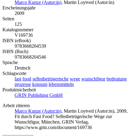
Marco Kunze (Autor:in)
,
Martin Loytved (Autor:in)
Erscheinungsjahr
2009
Seiten
125
Katalognummer
V169736
ISBN (eBook)
9783668204539
ISBN (Buch)
9783668204546
Sprache
Deutsch
Schlagworte
fast
food
selbstbetrügerische
wege
wunschfigur
bedeutung
prozesse
konsum
lebensmitteln
Produktsicherheit
GRIN Publishing GmbH
Arbeit zitieren
Marco Kunze (Autor:in)
,
Martin Loytved (Autor:in)
, 2009,
Fit durch Fast Food? Selbstbetrügerische Wege zur
Wunschfigur, München, GRIN Verlag,
https://www.grin.com/document/169736