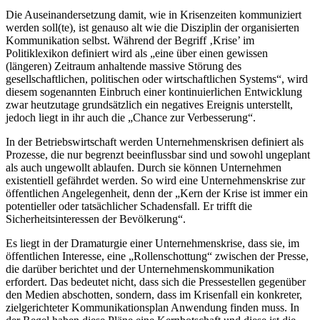
Die Auseinandersetzung damit, wie in Krisenzeiten kommuniziert
werden soll(te), ist genauso alt wie die Disziplin der organisierten
Kommunikation selbst. Während der Begriff ‚Krise’ im
Politiklexikon definiert wird als „eine über einen gewissen
(längeren) Zeitraum anhaltende massive Störung des
gesellschaftlichen, politischen oder wirtschaftlichen Systems“, wird
diesem sogenannten Einbruch einer kontinuierlichen Entwicklung
zwar heutzutage grundsätzlich ein negatives Ereignis unterstellt,
jedoch liegt in ihr auch die „Chance zur Verbesserung“.
In der Betriebswirtschaft werden Unternehmenskrisen definiert als
Prozesse, die nur begrenzt beeinflussbar sind und sowohl ungeplant
als auch ungewollt ablaufen. Durch sie können Unternehmen
existentiell gefährdet werden. So wird eine Unternehmenskrise zur
öffentlichen Angelegenheit, denn der „Kern der Krise ist immer ein
potentieller oder tatsächlicher Schadensfall. Er trifft die
Sicherheitsinteressen der Bevölkerung“.
Es liegt in der Dramaturgie einer Unternehmenskrise, dass sie, im
öffentlichen Interesse, eine „Rollenschottung“ zwischen der Presse,
die darüber berichtet und der Unternehmenskommunikation
erfordert. Das bedeutet nicht, dass sich die Pressestellen gegenüber
den Medien abschotten, sondern, dass im Krisenfall ein konkreter,
zielgerichteter Kommunikationsplan Anwendung finden muss. In