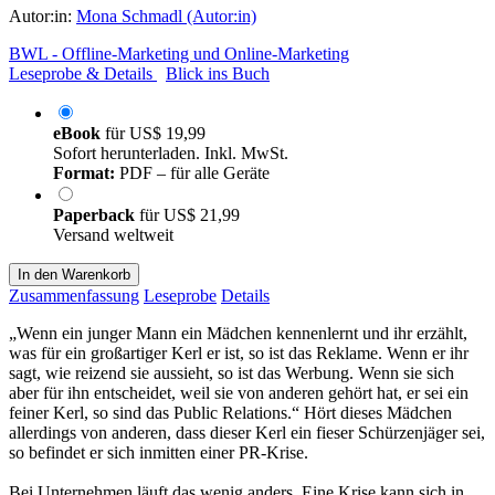
Autor:in:
Mona Schmadl (Autor:in)
BWL - Offline-Marketing und Online-Marketing
Leseprobe & Details
Blick ins Buch
eBook
für
US$ 19,99
Sofort herunterladen. Inkl. MwSt.
Format:
PDF – für alle Geräte
Paperback
für
US$ 21,99
Versand weltweit
In den Warenkorb
Zusammenfassung
Leseprobe
Details
„Wenn ein junger Mann ein Mädchen kennenlernt und ihr erzählt,
was für ein großartiger Kerl er ist, so ist das Reklame. Wenn er ihr
sagt, wie reizend sie aussieht, so ist das Werbung. Wenn sie sich
aber für ihn entscheidet, weil sie von anderen gehört hat, er sei ein
feiner Kerl, so sind das Public Relations.“ Hört dieses Mädchen
allerdings von anderen, dass dieser Kerl ein fieser Schürzenjäger sei,
so befindet er sich inmitten einer PR-Krise.
Bei Unternehmen läuft das wenig anders. Eine Krise kann sich in