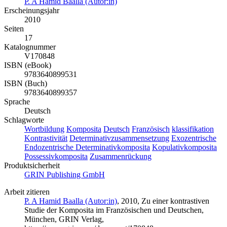
P. A Hamid Baalla (Autor:in)
Erscheinungsjahr
2010
Seiten
17
Katalognummer
V170848
ISBN (eBook)
9783640899531
ISBN (Buch)
9783640899357
Sprache
Deutsch
Schlagworte
Wortbildung
Komposita
Deutsch
Französisch
klassifikation
Kontrastivität
Determinativzusammensetzung
Exozentrische
Endozentrische Determinativkomposita
Kopulativkomposita
Possessivkomposita
Zusammenrückung
Produktsicherheit
GRIN Publishing GmbH
Arbeit zitieren
P. A Hamid Baalla (Autor:in)
, 2010, Zu einer kontrastiven
Studie der Komposita im Französischen und Deutschen,
München, GRIN Verlag,