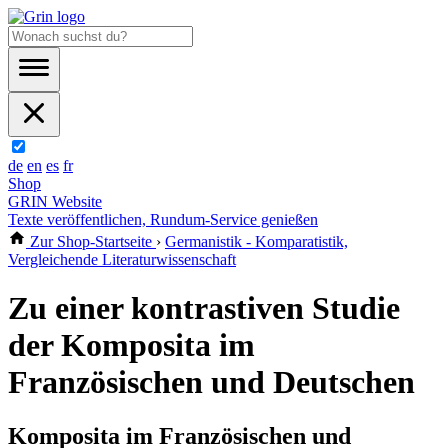
de
en
es
fr
Shop
GRIN Website
Texte veröffentlichen, Rundum-Service genießen
Zur Shop-Startseite
›
Germanistik - Komparatistik,
Vergleichende Literaturwissenschaft
Zu einer kontrastiven Studie
der Komposita im
Französischen und Deutschen
Komposita im Französischen und