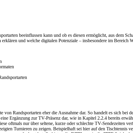
dsportarten beeinflussen kann und ob es diesen ermöglicht, aus dem Sch
n erklären und welche digitalen Potenziale – insbesondere im Bereich
n
formaten
Randsportarten
te von Randsportarten eher die Ausnahme dar. So handelt es sich be
eine Ergänzung zur TV-Präsenz dar, wie in Kapitel 2.2.4 bereits erwä
iese oftmals nur über seltene, kurze oder schlechte TV-Sendezeiten ver
igten Turnieren zu zeigen. Beispielhaft sei hier auf den Tischtennis v