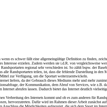
enn es schwer fällt eine allgemeingültige Definition zu finden, zeic
 Interesse erzielen. Zudem werden sie i.d.R. von vergleichsweise wen
 Randsportarten regional sehr verschieden ist. So zählt bspw. der Base
as alle Randsportarten teilen, ist, dass die fehlende Darstellung in 
 Mittel zur Verfügung, um die Sportart weiterzuentwickeln.
ternet liefern, da der Gebrauch dieses Mediums mehr und mehr zunimm
ationsabfrage, der Kommunikation, dem Abruf von Services, wie z.B. d
nternet abrufen lassen. Dadurch bietet das Internet deutlich vielseiti
rmen Verbreitung des Internets kommt und ob es zum anderen für Rands
oxen, hervorzutreten. Dafür wird im Rahmen dieser Arbeit zunächst auf
Anschluss die Möglichkeiten aufgezeigt, die sich dem Sport im Interne