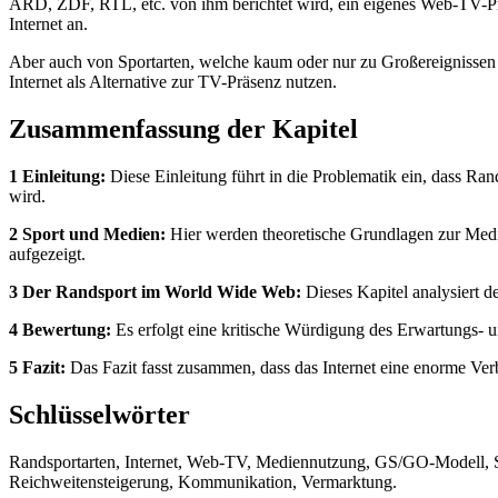
ARD, ZDF, RTL, etc. von ihm berichtet wird, ein eigenes Web-TV-Pr
Internet an.
Aber auch von Sportarten, welche kaum oder nur zu Großereignissen i
Internet als Alternative zur TV-Präsenz nutzen.
Zusammenfassung der Kapitel
1 Einleitung:
Diese Einleitung führt in die Problematik ein, dass Ran
wird.
2 Sport und Medien:
Hier werden theoretische Grundlagen zur Medie
aufgezeigt.
3 Der Randsport im World Wide Web:
Dieses Kapitel analysiert d
4 Bewertung:
Es erfolgt eine kritische Würdigung des Erwartungs- u
5 Fazit:
Das Fazit fasst zusammen, dass das Internet eine enorme Verb
Schlüsselwörter
Randsportarten, Internet, Web-TV, Mediennutzung, GS/GO-Modell, Spo
Reichweitensteigerung, Kommunikation, Vermarktung.