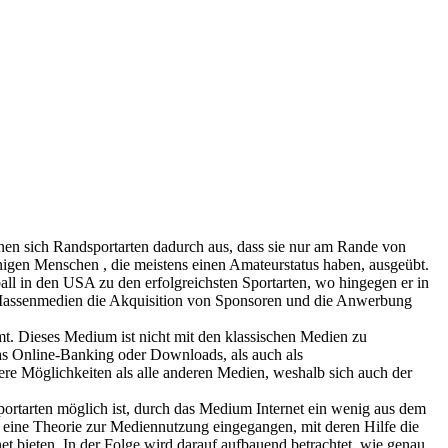
hnen sich Randsportarten dadurch aus, dass sie nur am Rande von
igen Menschen , die meistens einen Amateurstatus haben, ausgeübt.
ball in den USA zu den erfolgreichsten Sportarten, wo hingegen er in
den Massenmedien die Akquisition von Sponsoren und die Anwerbung
t. Dieses Medium ist nicht mit den klassischen Medien zu
as Online-Banking oder Downloads, als auch als
gere Möglichkeiten als alle anderen Medien, weshalb sich auch der
portarten möglich ist, durch das Medium Internet ein wenig aus dem
 eine Theorie zur Mediennutzung eingegangen, mit deren Hilfe die
t bieten. In der Folge wird darauf aufbauend betrachtet, wie genau