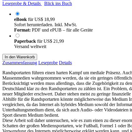
Leseprobe & Details
Blick ins Buch
eBook
für
US$ 18,99
Sofort herunterladen. Inkl. MwSt.
Format:
PDF und ePUB – für alle Geräte
Paperback
für
US$ 21,99
Versand weltweit
In den Warenkorb
Zusammenfassung
Leseprobe
Details
Randsportarten führen einen harten Kampf um mediale Präsenz. Auch w
Massenmedien wahrgenommen werden, da sie ein geringes öffentliches
Berücksichtigt werden muss allerdings, dass die Zugehörigkeit zu den
Deutschland klar zu den Randsportarten zu zählen ist. Ein Problem, d
neuer Mitglieder erschwert. Daher stehen meist zu geringe finanzielle
Abhilfe für die Randsportarten könnte möglicherweise das Medium In
vergleichen, da das Internet als hybrides Medium sowohl der Inform
Unterhaltungsmedium dient, da sich auch Audio- oder Videodateien im I
Sport diesem Medium bedient.
Diese Arbeit soll daher untersuchen, wie es zum einen zu dieser eno
Schatten der großen Mediensportarten, wie Fußball, Formel 1 oder B
Verwendung des Internets möglicherweise erklärt werden kann, und im 