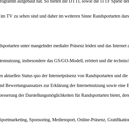
ogramm aufgebaut hat. So bieten die DTTL sowie die ITTF Spiele der 
m TV zu sehen sind und daher im weiteren Sinne Randsportarten darstel
dsportarten unter mangelnder medialer Präsenz leiden und das Internet a
nnutzung, insbesondere das GS/GO-Modell, erörtert und die technische
en aktuellen Status quo der Internetpräsenz von Randsportarten und di
nd Bewertungsansatzes zur Erklärung der Internetnutzung sowie eine E
esserung der Darstellungsmöglichkeiten für Randsportarten bietet, der
rtmarketing, Sponsoring, Mediensport, Online-Präsenz, Gratifikation