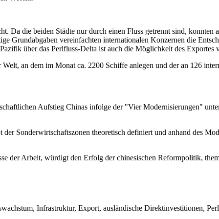
t. Da die beiden Städte nur durch einen Fluss getrennt sind, konnten 
ge Grundabgaben vereinfachten internationalen Konzernen die Entsche
zifik über das Perlfluss-Delta ist auch die Möglichkeit des Exportes
r Welt, an dem im Monat ca. 2200 Schiffe anlegen und der an 126 intern
schaftlichen Aufstieg Chinas infolge der "Vier Modernisierungen" unte
 der Sonderwirtschaftszonen theoretisch definiert und anhand des Mode
sse der Arbeit, würdigt den Erfolg der chinesischen Reformpolitik, them
achstum, Infrastruktur, Export, ausländische Direktinvestitionen, Perl