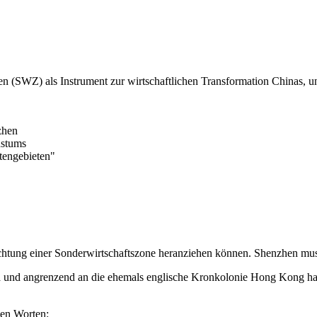
en (SWZ) als Instrument zur wirtschaftlichen Transformation Chinas, un
zhen
hstums
tengebieten"
ichtung einer Sonderwirtschaftszone heranziehen können. Shenzhen muss
a und angrenzend an die ehemals englische Kronkolonie Hong Kong hat
den Worten: