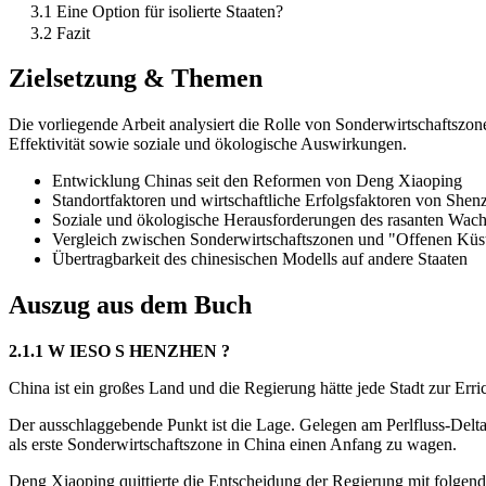
3.1 Eine Option für isolierte Staaten?
3.2 Fazit
Zielsetzung & Themen
Die vorliegende Arbeit analysiert die Rolle von Sonderwirtschaftszon
Effektivität sowie soziale und ökologische Auswirkungen.
Entwicklung Chinas seit den Reformen von Deng Xiaoping
Standortfaktoren und wirtschaftliche Erfolgsfaktoren von Shen
Soziale und ökologische Herausforderungen des rasanten Wac
Vergleich zwischen Sonderwirtschaftszonen und "Offenen Küs
Übertragbarkeit des chinesischen Modells auf andere Staaten
Auszug aus dem Buch
2.1.1 W IESO S HENZHEN ?
China ist ein großes Land und die Regierung hätte jede Stadt zur Err
Der ausschlaggebende Punkt ist die Lage. Gelegen am Perlfluss-Delt
als erste Sonderwirtschaftszone in China einen Anfang zu wagen.
Deng Xiaoping quittierte die Entscheidung der Regierung mit folgen