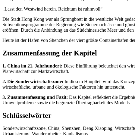
„Lasst den Westwind herein. Reichtum ist ruhmvoll“
Die Stadt Hong Kong war als Sprungbrett in die westliche Welt gedach
Subventionsprogramme der Regierung wie Steuernachlässe und günsti
eröffnen. Durch die Anbindung an das Südchinesische Meer und den Pa
Heute ist der Hafen von Shenzhen der viert größte Containerhafen de
Zusammenfassung der Kapitel
1. China im 21. Jahrhundert:
Diese Einführung beleuchtet den wirt
Planwirtschaft zur Marktwirtschaft.
2. Die Sonderwirtschaftszone:
In diesem Hauptteil wird das Konzept
wirtschaftliche, urbane und ökologische Faktoren hin untersucht.
3. Zusammenfassung und Fazit:
Das Kapitel reflektiert die Ergebni
Umweltprobleme sowie die begrenzte Übertragbarkeit des Modells.
Schlüsselwörter
Sonderwirtschaftszone, China, Shenzhen, Deng Xiaoping, Wirtschaftsw
Urbanisierung, Wanderarbeiter, Kapitalismus.