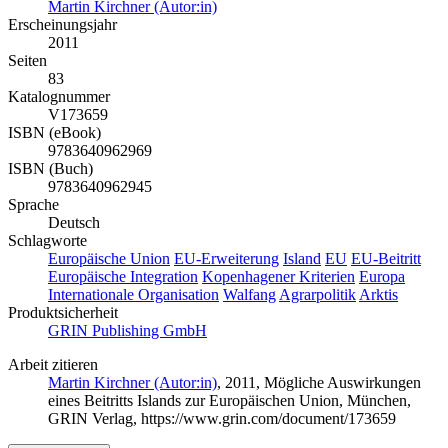
Martin Kirchner (Autor:in)
Erscheinungsjahr
2011
Seiten
83
Katalognummer
V173659
ISBN (eBook)
9783640962969
ISBN (Buch)
9783640962945
Sprache
Deutsch
Schlagworte
Europäische Union
EU-Erweiterung
Island
EU
EU-Beitritt
Europäische Integration
Kopenhagener Kriterien
Europa
Internationale Organisation
Walfang
Agrarpolitik
Arktis
Produktsicherheit
GRIN Publishing GmbH
Arbeit zitieren
Martin Kirchner (Autor:in)
, 2011, Mögliche Auswirkungen
eines Beitritts Islands zur Europäischen Union, München,
GRIN Verlag, https://www.grin.com/document/173659