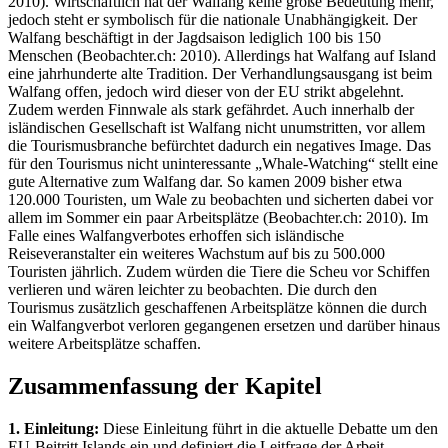
2010). Wirtschaftlich hat der Walfang keine große Bedeutung mehr,
jedoch steht er symbolisch für die nationale Unabhängigkeit. Der
Walfang beschäftigt in der Jagdsaison lediglich 100 bis 150
Menschen (Beobachter.ch: 2010). Allerdings hat Walfang auf Island
eine jahrhunderte alte Tradition. Der Verhandlungsausgang ist beim
Walfang offen, jedoch wird dieser von der EU strikt abgelehnt.
Zudem werden Finnwale als stark gefährdet. Auch innerhalb der
isländischen Gesellschaft ist Walfang nicht unumstritten, vor allem
die Tourismusbranche befürchtet dadurch ein negatives Image. Das
für den Tourismus nicht uninteressante „Whale-Watching“ stellt eine
gute Alternative zum Walfang dar. So kamen 2009 bisher etwa
120.000 Touristen, um Wale zu beobachten und sicherten dabei vor
allem im Sommer ein paar Arbeitsplätze (Beobachter.ch: 2010). Im
Falle eines Walfangverbotes erhoffen sich isländische
Reiseveranstalter ein weiteres Wachstum auf bis zu 500.000
Touristen jährlich. Zudem würden die Tiere die Scheu vor Schiffen
verlieren und wären leichter zu beobachten. Die durch den
Tourismus zusätzlich geschaffenen Arbeitsplätze können die durch
ein Walfangverbot verloren gegangenen ersetzen und darüber hinaus
weitere Arbeitsplätze schaffen.
Zusammenfassung der Kapitel
1. Einleitung:
Diese Einleitung führt in die aktuelle Debatte um den
EU-Beitritt Islands ein und definiert die Leitfrage der Arbeit