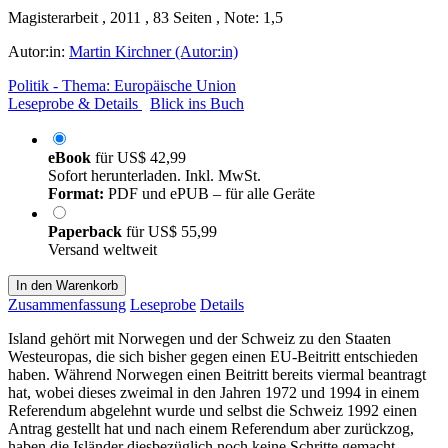
Magisterarbeit , 2011 , 83 Seiten , Note: 1,5
Autor:in:
Martin Kirchner (Autor:in)
Politik - Thema: Europäische Union
Leseprobe & Details
Blick ins Buch
eBook
für
US$ 42,99
Sofort herunterladen. Inkl. MwSt.
Format:
PDF und ePUB – für alle Geräte
Paperback
für
US$ 55,99
Versand weltweit
In den Warenkorb
Zusammenfassung
Leseprobe
Details
Island gehört mit Norwegen und der Schweiz zu den Staaten
Westeuropas, die sich bisher gegen einen EU-Beitritt entschieden
haben. Während Norwegen einen Beitritt bereits viermal beantragt
hat, wobei dieses zweimal in den Jahren 1972 und 1994 in einem
Referendum abgelehnt wurde und selbst die Schweiz 1992 einen
Antrag gestellt hat und nach einem Referendum aber zurückzog,
haben die Isländer diesbezüglich noch keine Schritte gemacht.