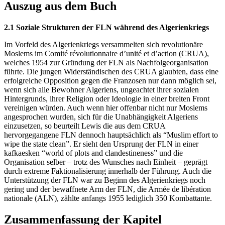
Auszug aus dem Buch
2.1 Soziale Strukturen der FLN während des Algerienkriegs
Im Vorfeld des Algerienkriegs versammelten sich revolutionäre
Moslems im Comité révolutionnaire d’unité et d’action (CRUA),
welches 1954 zur Gründung der FLN als Nachfolgeorganisation
führte. Die jungen Widerständischen des CRUA glaubten, dass eine
erfolgreiche Opposition gegen die Franzosen nur dann möglich sei,
wenn sich alle Bewohner Algeriens, ungeachtet ihrer sozialen
Hintergrunds, ihrer Religion oder Ideologie in einer breiten Front
vereinigen würden. Auch wenn hier offenbar nicht nur Moslems
angesprochen wurden, sich für die Unabhängigkeit Algeriens
einzusetzen, so beurteilt Lewis die aus dem CRUA
hervorgegangene FLN dennoch hauptsächlich als “Muslim effort to
wipe the state clean”. Er sieht den Ursprung der FLN in einer
kafkaesken “world of plots and clandestineness” und die
Organisation selber – trotz des Wunsches nach Einheit – geprägt
durch extreme Faktionalisierung innerhalb der Führung. Auch die
Unterstützung der FLN war zu Beginn des Algerienkriegs noch
gering und der bewaffnete Arm der FLN, die Armée de libération
nationale (ALN), zählte anfangs 1955 lediglich 350 Kombattante.
Zusammenfassung der Kapitel