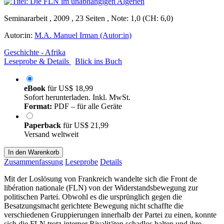
Seminararbeit , 2009 , 23 Seiten , Note: 1,0 (CH: 6,0)
Autor:in:
M.A. Manuel Irman (Autor:in)
Geschichte - Afrika
Leseprobe & Details
Blick ins Buch
eBook
für
US$ 18,99
Sofort herunterladen. Inkl. MwSt.
Format:
PDF – für alle Geräte
Paperback
für
US$ 21,99
Versand weltweit
In den Warenkorb
Zusammenfassung
Leseprobe
Details
Mit der Loslösung von Frankreich wandelte sich die Front de
libération nationale (FLN) von der Widerstandsbewegung zur
politischen Partei. Obwohl es die ursprünglich gegen die
Besatzungsmacht gerichtete Bewegung nicht schaffte die
verschiedenen Gruppierungen innerhalb der Partei zu einen, konnte
sich die FLN trotz interner Rivalitäten schadlos halten und ihre