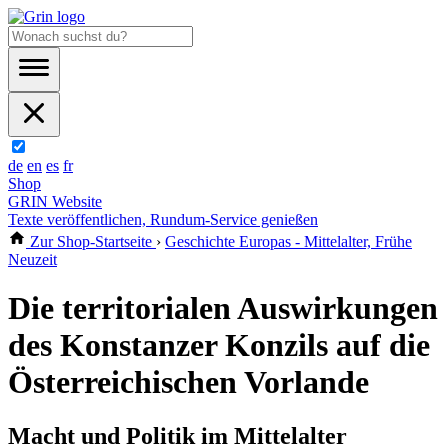
de
en
es
fr
Shop
GRIN Website
Texte veröffentlichen, Rundum-Service genießen
Zur Shop-Startseite
›
Geschichte Europas - Mittelalter, Frühe
Neuzeit
Die territorialen Auswirkungen
des Konstanzer Konzils auf die
Österreichischen Vorlande
Macht und Politik im Mittelalter