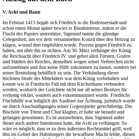
V. Acht und Bann
Im Februar 1415 begab sich Friedrich in die Bodenseestadt und
schon einen Monat später bewies er Bündnistreue, indem er die
Flucht des Papstes unterstütze. Sigmund nutzte die günstige
Gelegenheit, um vor dem versammelten Konzil über den Herzog zu
klagen, worauf ihm empfohlen wurde, Prozess gegen Friedrich zu
halten, um über ihn zu richten. Am 30. März verhängte der König
die Reichsacht über Friedrich IV. und gebot allen Fürsten, Grafen
und Städten des Reiches, denselben wegen seiner Verbrechen nicht
aufzunehmen und ihm keine Hilfe zukommen zu lassen, sondern bei
seiner Bestrafung behilflich zu sein. Die Verkündung dieser
höchsten Strafe des Mittelalters war dem König vorbehalten und
konnte wie in Friedrichs Fall mit dem Kirchenbann verbunden
werden, wodurch der Geächtete nicht nur all seines Besitzes für
verlustig erklärt, sondern auch exkommuniziert wurde. Friedrichs
Fluchthilfe war lediglich der Auslöser zur Ächtung, juristisch wurde
sie durch Anschuldigungen seiner Gegenspieler gerechtfertigt. Die
Bischöfe von Trient und Chur klagten, er habe sie beraubt und
gefangen genommen. Es ist anzunehmen, dass Sigmund außer
dieser auch andere Intentionen hatte, die Acht zu verhängen. So
wäre es möglich, dass er zu dem äußersten Rechtsmittel griff, weil
ihm im Gebiet des Habsburgers die bewaffnete Macht fehlte, diesen