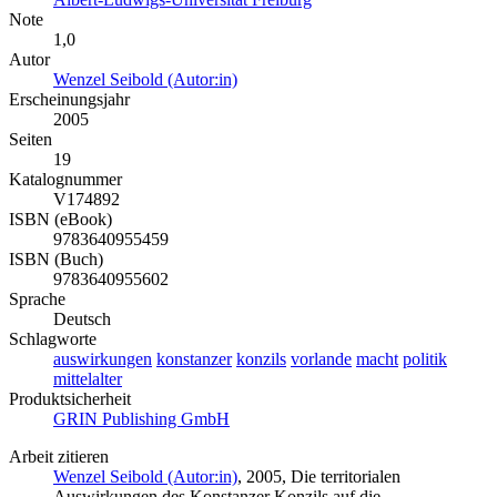
Note
1,0
Autor
Wenzel Seibold (Autor:in)
Erscheinungsjahr
2005
Seiten
19
Katalognummer
V174892
ISBN (eBook)
9783640955459
ISBN (Buch)
9783640955602
Sprache
Deutsch
Schlagworte
auswirkungen
konstanzer
konzils
vorlande
macht
politik
mittelalter
Produktsicherheit
GRIN Publishing GmbH
Arbeit zitieren
Wenzel Seibold (Autor:in)
, 2005, Die territorialen
Auswirkungen des Konstanzer Konzils auf die